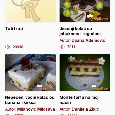
Tuti fruti
Jesenji kolač sa
jabukama i rogačem
Dijana Ademovic
Autor:
20936
7011
Nepečeni voćni kolač od
Monte torta na moj
banana i keksa
način
Milanovic Milosava
Danijela Žikić
Autor:
Autor: