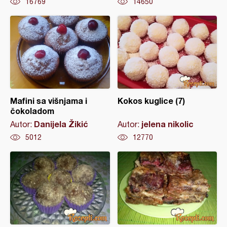
16769
14650
Mafini sa višnjama i
Kokos kuglice (7)
čokoladom
Danijela Žikić
jelena nikolic
Autor:
Autor:
5012
12770