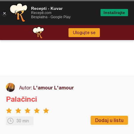
Recepti - Kuvar
Instalirajte
Recepti.com
Besplatna - Google Play
Ulogujte se
L'amour L'amour
Autor:
Palačinci
Dodaj u listu
30 min