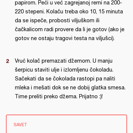
papirom. Peći u već zagrejanoj rerni na 200-
220 stepeni. Kolaču treba oko 10, 15 minuta
da se ispeče, probosti viljuškom ili
čačkalicom radi provere da li je gotov (ako je
gotov ne ostaju tragovi testa na viljušci).
Vruć kolač premazati džemom. U manju
šerpicu staviti ulje i izlomljenu čokoladu.
Sačekati da se čokolada rastopi pa naliti
mleka i mešati dok se ne dobij glatka smesa.
Time preliti preko džema. Prijatno :)!
SAVET