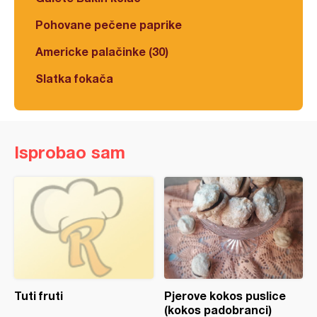
Pohovane pečene paprike
Americke palačinke (30)
Slatka fokača
Isprobao sam
Tuti fruti
Pjerove kokos puslice
(kokos padobranci)