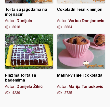
Torta sa jagodama na
Čokoladni lešnik minjoni
moj način
Danijela
Verica Damjanovic
Autor:
Autor:
3018
3884
Plazma torta sa
Mafini-višnje i čokolada
bademima
Danijela Žikić
Marija Tanasković
Autor:
Autor:
4239
3735