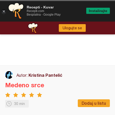
Recepti - Kuvar
Instalirajte
Recepti.com
Besplatna - Google Play
Ulogujte se
Kristina Pantelić
Autor:
Medeno srce
Dodaj u listu
30 min