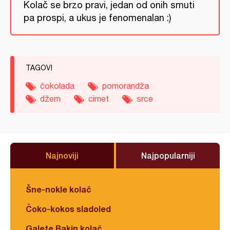
Kolač se brzo pravi, jedan od onih smuti
pa prospi, a ukus je fenomenalan :)
TAGOVI
čokolada
pomorandža
džem
cimet
srce
Najnoviji
Najpopularniji
Šne-nokle kolač
Čoko-kokos sladoled
Galete Bakin kolač