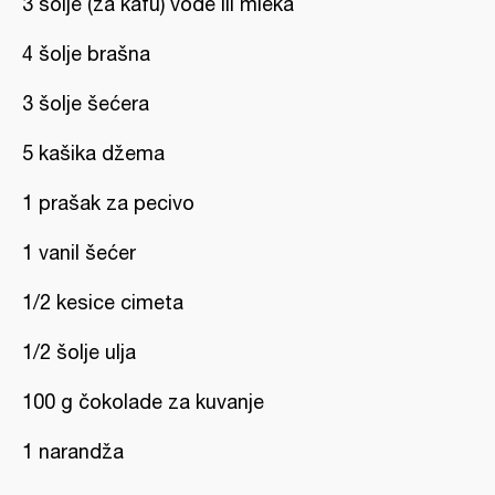
3 šolje (za kafu) vode ili mleka
4 šolje brašna
3 šolje šećera
5 kašika džema
1 prašak za pecivo
1 vanil šećer
1/2 kesice cimeta
1/2 šolje ulja
100 g čokolade za kuvanje
1 narandža