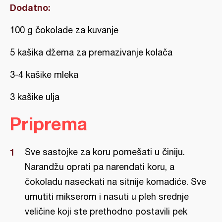
Dodatno:
100 g čokolade za kuvanje
5 kašika džema za premazivanje kolača
3-4 kašike mleka
3 kašike ulja
Priprema
Sve sastojke za koru pomešati u činiju.
Narandžu oprati pa narendati koru, a
čokoladu naseckati na sitnije komadiće. Sve
umutiti mikserom i nasuti u pleh srednje
veličine koji ste prethodno postavili pek