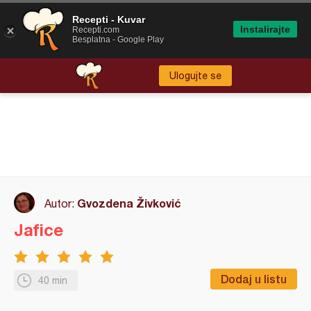
Recepti - Kuvar
Instalirajte
Recepti.com
Besplatna - Google Play
Ulogujte se
Gvozdena Živković
Autor:
Jafice
Dodaj u listu
40 min