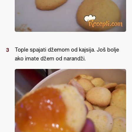
Tople spajati džemom od kajsija. Još bolje
ako imate džem od narandži.