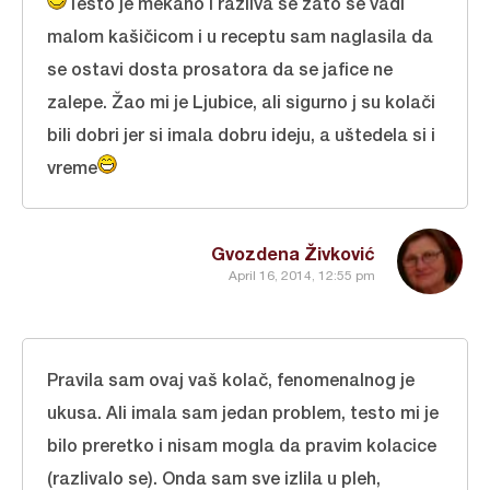
Testo je mekano i razliva se zato se vadi
malom kašičicom i u receptu sam naglasila da
se ostavi dosta prosatora da se jafice ne
zalepe. Žao mi je Ljubice, ali sigurno j su kolači
bili dobri jer si imala dobru ideju, a uštedela si i
vreme
Gvozdena Živković
April 16, 2014, 12:55 pm
Pravila sam ovaj vaš kolač, fenomenalnog je
ukusa. Ali imala sam jedan problem, testo mi je
bilo preretko i nisam mogla da pravim kolacice
(razlivalo se). Onda sam sve izlila u pleh,