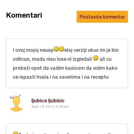
Komentari
Postavite komentar
I ovoj mojoj neusp
eloj verziji ukus im je bio
odlican, mada nisu lose ni izgledali
ali cu
probati opet da vadim kasicom da vidim kako
ce ispasti hvala i na savetima i na receptu
ljubica ljubisic
April 19, 2014, 2:08 pm