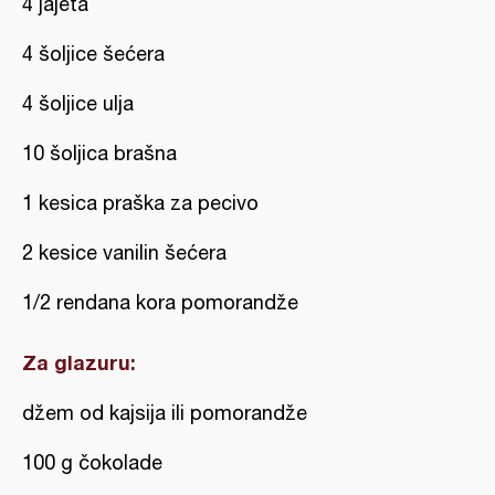
4 jajeta
4 šoljice šećera
4 šoljice ulja
10 šoljica brašna
1 kesica praška za pecivo
2 kesice vanilin šećera
1/2 rendana kora pomorandže
Za glazuru:
džem od kajsija ili pomorandže
100 g čokolade