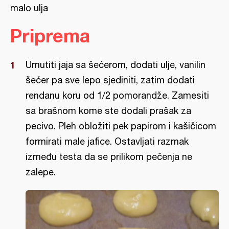
malo ulja
Priprema
Umutiti jaja sa šećerom, dodati ulje, vanilin
šećer pa sve lepo sjediniti, zatim dodati
rendanu koru od 1/2 pomorandže. Zamesiti
sa brašnom kome ste dodali prašak za
pecivo. Pleh obložiti pek papirom i kašičicom
formirati male jafice. Ostavljati razmak
između testa da se prilikom pečenja ne
zalepe.