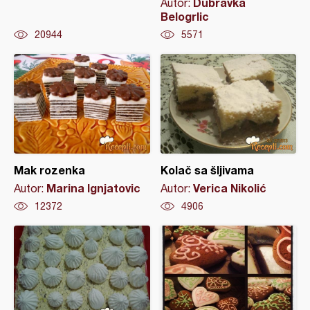
Dubravka
Autor:
Belogrlic
20944
5571
Mak rozenka
Kolač sa šljivama
Marina Ignjatovic
Verica Nikolić
Autor:
Autor:
12372
4906