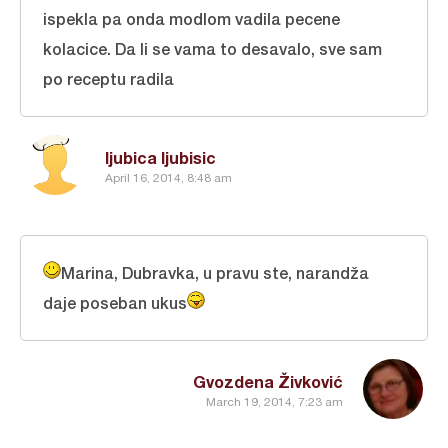
ispekla pa onda modlom vadila pecene
kolacice. Da li se vama to desavalo, sve sam
po receptu radila
ljubica ljubisic
April 16, 2014, 8:48 am
Marina, Dubravka, u pravu ste, narandža
daje poseban ukus
Gvozdena Živković
March 19, 2014, 7:23 am