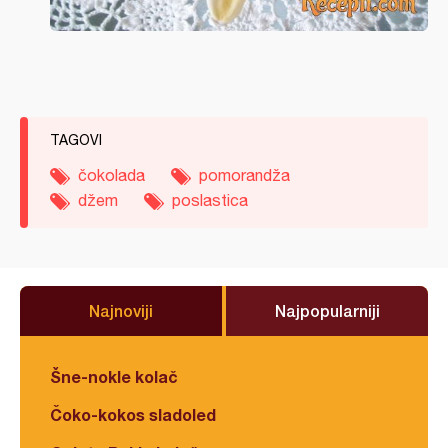
TAGOVI
čokolada
pomorandža
džem
poslastica
Najnoviji
Najpopularniji
Šne-nokle kolač
Čoko-kokos sladoled