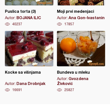
Puslica torta (3)
Moji prvi medenjaci
BOJANA ILIC
Ana Gon-Ivastanin
Autor:
Autor:
40237
17857
Kocke sa višnjama
Bundeva u mleku
Gvozdena
Autor:
Dana Drobnjak
Živković
Autor:
16691
25827