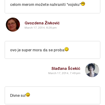
celom merom možete nahraniti *vojsku*
Gvozdena Živković
March 17, 2014, 8:28 pm
ovo je super mora da se proba
Slađana Šćekić
March 17, 2014, 7:49 pm
Divne su!