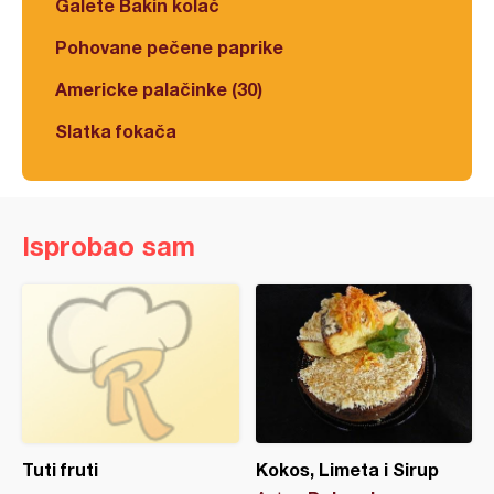
Galete Bakin kolač
Pohovane pečene paprike
Americke palačinke (30)
Slatka fokača
Isprobao sam
Tuti fruti
Kokos, Limeta i Sirup