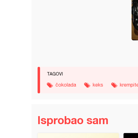
TAGOVI
čokolada
keks
krempit
Isprobao sam
sa jabukama i plazmom