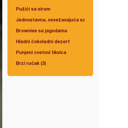
Pužići sa sirom
Jednostavna, osvežavajuća salata
Brownies sa jagodama
Hladni čokoladni dezert
Punjeni cvetovi tikvica
Brzi ručak (3)