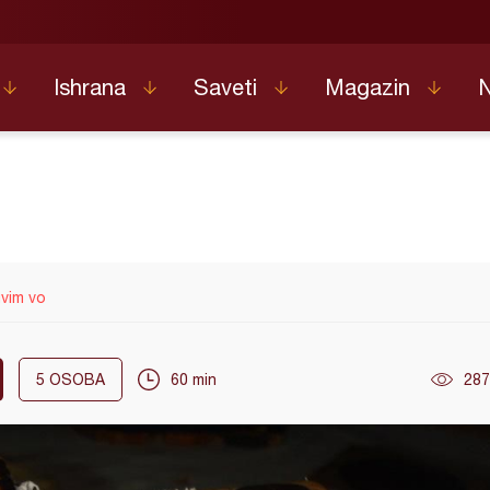
Ishrana
Saveti
Magazin
vim vo
5
OSOBA
60 min
287