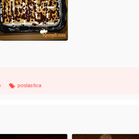
e
poslastica