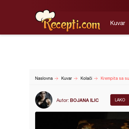
Kuvar
Naslovna
Kuvar
Kolači
Krempita sa su
BOJANA ILIC
Autor:
LAKO