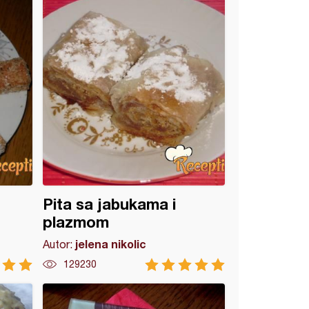
Pita sa jabukama i
plazmom
jelena nikolic
Autor:
129230