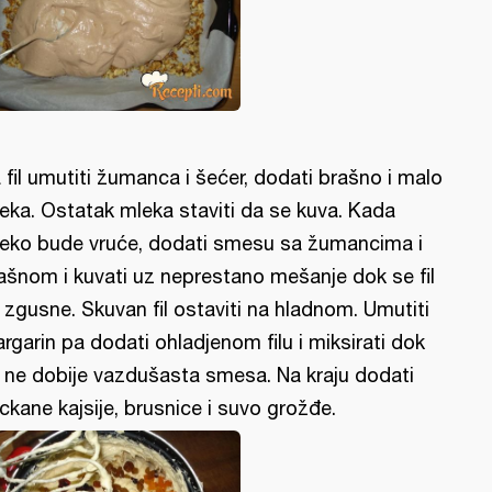
 fil umutiti žumanca i šećer, dodati brašno i malo
eka. Ostatak mleka staviti da se kuva. Kada
eko bude vruće, dodati smesu sa žumancima i
ašnom i kuvati uz neprestano mešanje dok se fil
 zgusne. Skuvan fil ostaviti na hladnom. Umutiti
rgarin pa dodati ohladjenom filu i miksirati dok
 ne dobije vazdušasta smesa. Na kraju dodati
ckane kajsije, brusnice i suvo grožđe.