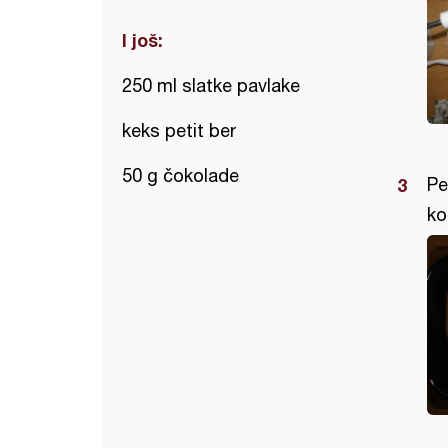
I još:
250 ml slatke pavlake
keks petit ber
50 g čokolade
Pe
ko