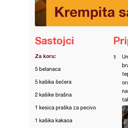
Krempita 
Sastojci
Pr
Za koru:
Um
br
5 belanaca
te
5 kašika šećera
or
na
2 kašike brašna
ta
1 kesica praška za pecivo
1 kašika kakaoa