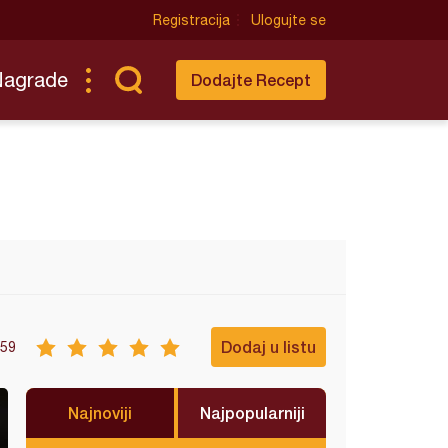
Registracija
Ulogujte se
Nagrade
Dodajte Recept
Dodaj u listu
59
Najnoviji
Najpopularniji