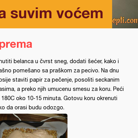
sa suvim voćem
iprema
utiti belanca u čvrst sneg, dodati šećer, kako i
ašno pomešano sa praškom za pecivo. Na dnu
psije staviti papir za pečenje, posoliti seckanim
asima, a preko njih umucenu smesu za koru. Peći
 180C oko 10-15 minuta. Gotovu koru okrenuti
ko da orasi budu odozgo.