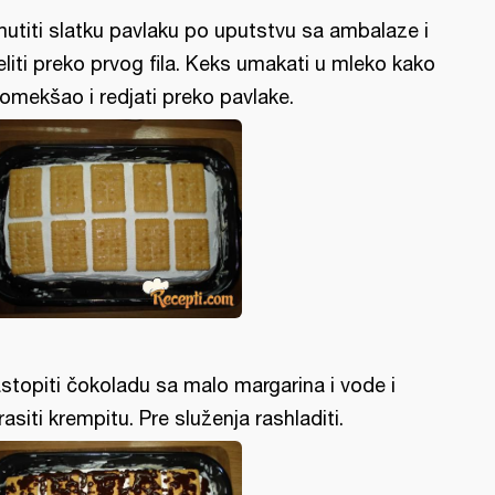
utiti slatku pavlaku po uputstvu sa ambalaze i
eliti preko prvog fila. Keks umakati u mleko kako
 omekšao i redjati preko pavlake.
stopiti čokoladu sa malo margarina i vode i
rasiti krempitu. Pre služenja rashladiti.