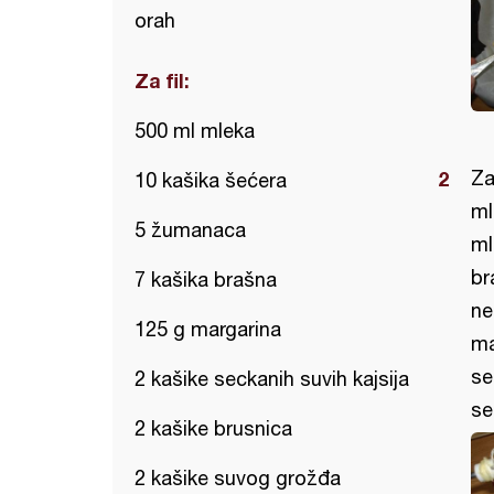
orah
Za fil:
500 ml mleka
Za
10 kašika šećera
ml
5 žumanaca
ml
br
7 kašika brašna
ne
125 g margarina
ma
se
2 kašike seckanih suvih kajsija
se
2 kašike brusnica
2 kašike suvog grožđa