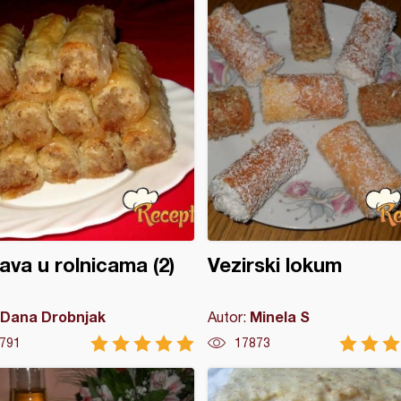
ava u rolnicama (2)
Vezirski lokum
Dana Drobnjak
Minela S
Autor:
791
17873