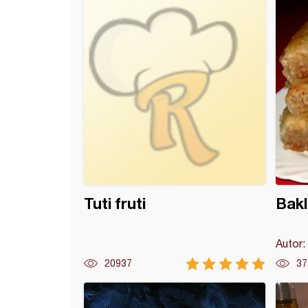
Tuti fruti
Bakl
Autor:
20937
37
 (6)