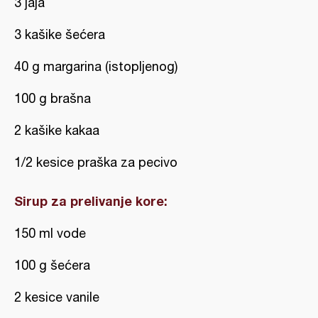
3 jaja
3 kašike šećera
40 g margarina (istopljenog)
100 g brašna
2 kašike kakaa
1/2 kesice praška za pecivo
Sirup za prelivanje kore:
150 ml vode
100 g šećera
2 kesice vanile