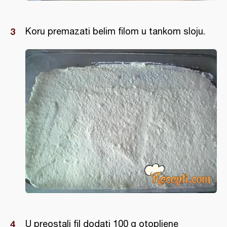
Koru premazati belim filom u tankom sloju.
U preostali fil dodati 100 g otopljene