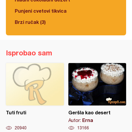
Punjeni cvetovi tikvica
Brzi ručak (3)
Isprobao sam
Tuti fruti
Geršla kao desert
Erna
Autor:
20940
13166