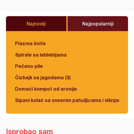
Najnoviji
Najpopularniji
Plazma šnite
Spirale sa leblebijama
Pečeno pile
Čizkejk sa jagodama (3)
Domaći kompot od aronije
Sipani kolač sa ovsenim pahuljicama i višnjama
Isprobao sam