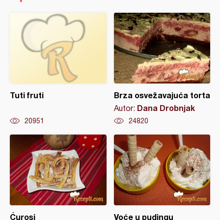
Tuti fruti
Brza osvežavajuća torta
Dana Drobnjak
Autor:
20951
24820
Ćurosi
Voće u pudingu