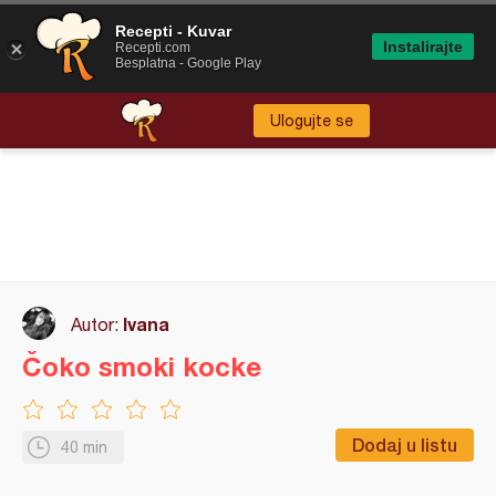
Recepti - Kuvar
Instalirajte
Recepti.com
Besplatna - Google Play
Ulogujte se
Ivana
Autor:
Čoko smoki kocke
Dodaj u listu
40 min