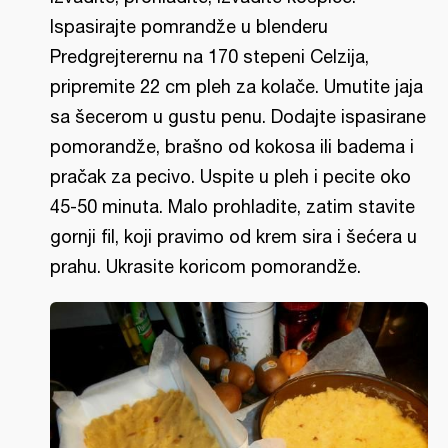
Ispasirajte pomrandže u blenderu
Predgrejterernu na 170 stepeni Celzija,
pripremite 22 cm pleh za kolače. Umutite jaja
sa šecerom u gustu penu. Dodajte ispasirane
pomorandže, brašno od kokosa ili badema i
pračak za pecivo. Uspite u pleh i pecite oko
45-50 minuta. Malo prohladite, zatim stavite
gornji fil, koji pravimo od krem sira i šećera u
prahu. Ukrasite koricom pomorandže.