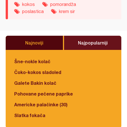
kokos
pomorandža
poslastica
krem sir
Najnoviji
Najpopularniji
Šne-nokle kolač
Čoko-kokos sladoled
Galete Bakin kolač
Pohovane pečene paprike
Americke palačinke (30)
Slatka fokača