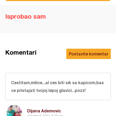
Isprobao sam
Komentari
Postavite komentar
Cestitam,milice...al ces biti sik sa kapicom,bas
ce pristajati tvojoj lepoj glavici...pozz!
Dijana Ademovic
October 6, 2014, 8:45 pm