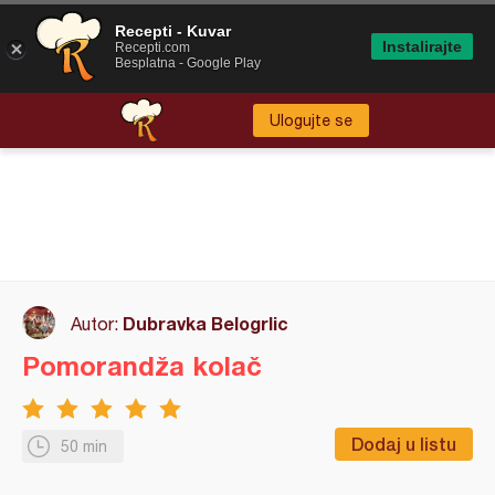
Recepti - Kuvar
Instalirajte
Recepti.com
Besplatna - Google Play
Ulogujte se
Dubravka Belogrlic
Autor:
Pomorandža kolač
Dodaj u listu
50 min