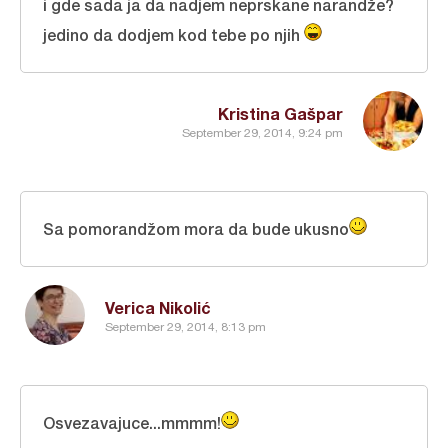
i gde sada ja da nadjem neprskane narandže?
jedino da dodjem kod tebe po njih
Kristina Gašpar
September 29, 2014, 9:24 pm
Sa pomorandžom mora da bude ukusno
Verica Nikolić
September 29, 2014, 8:13 pm
Osvezavajuce...mmmm!