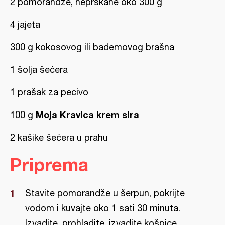
2 pomorandže, neprskane oko 300 g
4 jajeta
300 g kokosovog ili bademovog brašna
1 šolja šećera
1 prašak za pecivo
Moja Kravica krem sira
100 g
2 kašike šećera u prahu
Priprema
Stavite pomorandže u šerpun, pokrijte
vodom i kuvajte oko 1 sati 30 minuta.
Izvadite, prohladite, izvadite košpice.