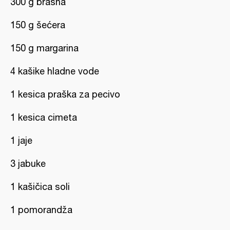
300 g brašna
150 g šećera
150 g margarina
4 kašike hladne vode
1 kesica praška za pecivo
1 kesica cimeta
1 jaje
3 jabuke
1 kašičica soli
1 pomorandža