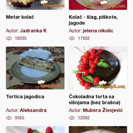
Metar kolač
Kolač - šlag, piškote,
jagode
Jadranka K
jelena nikolic
Autor:
Autor:
18335
17602
Tortica jagodica
Čokoladna torta sa
višnjama (bez brašna)
Aleksandra
Mubera Živojević
Autor:
Autor:
9355
12092