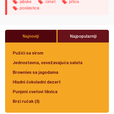
jabuke
cimet
pitice
poslastica
Najnoviji
Najpopularniji
Pužići sa sirom
Jednostavna, osvežavajuća salata
Brownies sa jagodama
Hladni čokoladni dezert
Punjeni cvetovi tikvica
Brzi ručak (3)