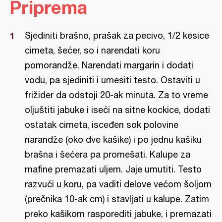
Priprema
Sjediniti brašno, prašak za pecivo, 1/2 kesice
cimeta, šećer, so i narendati koru
pomorandže. Narendati margarin i dodati
vodu, pa sjediniti i umesiti testo. Ostaviti u
frižider da odstoji 20-ak minuta. Za to vreme
oljuštiti jabuke i iseći na sitne kockice, dodati
ostatak cimeta, isceđen sok polovine
narandže (oko dve kašike) i po jednu kašiku
brašna i šećera pa promešati. Kalupe za
mafine premazati uljem. Jaje umutiti. Testo
razvući u koru, pa vaditi delove većom šoljom
(prečnika 10-ak cm) i stavljati u kalupe. Zatim
preko kašikom rasporediti jabuke, i premazati