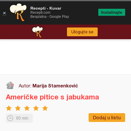
Recepti - Kuvar
Instalirajte
Recepti.com
Besplatna - Google Play
Ulogujte se
Marija Stamenković
Autor:
Američke pitice s jabukama
Dodaj u listu
60 min