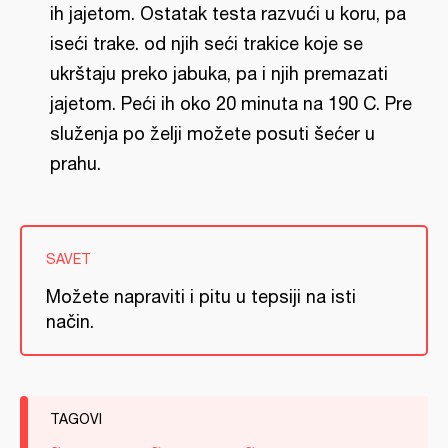
ih jajetom. Ostatak testa razvući u koru, pa
iseći trake. od njih seći trakice koje se
ukrštaju preko jabuka, pa i njih premazati
jajetom. Peći ih oko 20 minuta na 190 C. Pre
služenja po želji možete posuti šećer u
prahu.
SAVET
Možete napraviti i pitu u tepsiji na isti
način.
TAGOVI