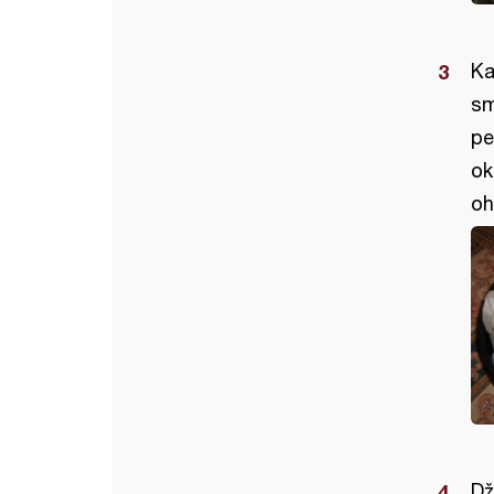
Ka
sm
pe
ok
oh
Dž