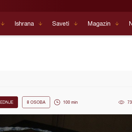
Ishrana
Saveti
Magazin
EDNJE
8
OSOBA
100 min
73