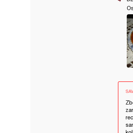
Os
SA
Zb
zan
re
sam
kol