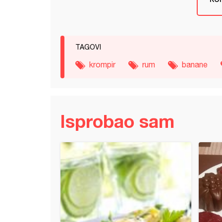
TAGOVI
krompir
rum
banane
Isprobao sam
ca sa kokosom