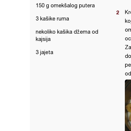
150 g omekšalog putera
Kr
3 kašike ruma
ko
om
nekoliko kašika džema od
oc
kajsija
Za
3 jajeta
do
pe
od