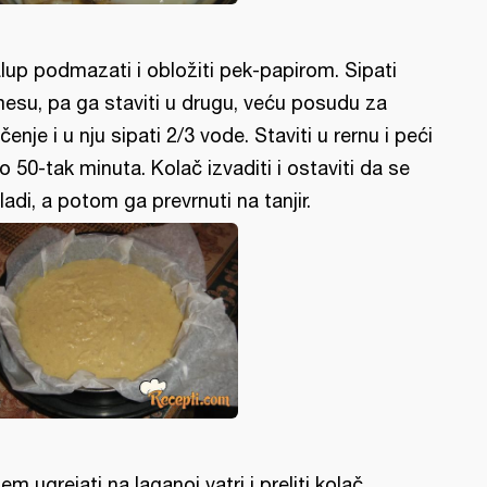
lup podmazati i obložiti pek-papirom. Sipati
esu, pa ga staviti u drugu, veću posudu za
čenje i u nju sipati 2/3 vode. Staviti u rernu i peći
o 50-tak minuta. Kolač izvaditi i ostaviti da se
ladi, a potom ga prevrnuti na tanjir.
em ugrejati na laganoj vatri i preliti kolač.