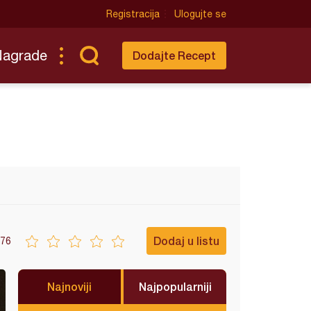
Registracija
Ulogujte se
Nagrade
Dodajte Recept
Dodaj u listu
76
Najnoviji
Najpopularniji