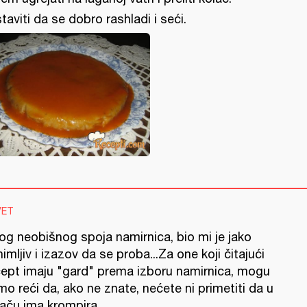
taviti da se dobro rashladi i seći.
VET
og neobišnog spoja namirnica, bio mi je jako
imljiv i izazov da se proba...Za one koji čitajući
cept imaju "gard" prema izboru namirnica, mogu
o reći da, ako ne znate, nećete ni primetiti da u
aču ima krompira...