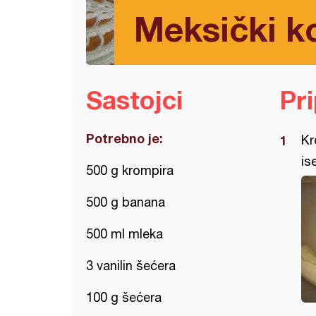
Meksički k
Sastojci
Pr
Potrebno je:
Kr
is
500 g krompira
500 g banana
500 ml mleka
3 vanilin šećera
100 g šećera