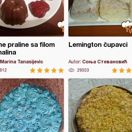
e praline sa filom
Lemington čupavci
alina
Marina Tanasijevic
Соња Стевановић
Autor:
912
29553