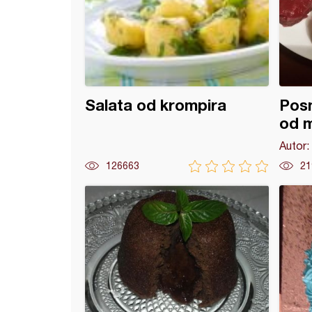
Salata od krompira
Posn
od m
Autor:
126663
21
es krofne (30)