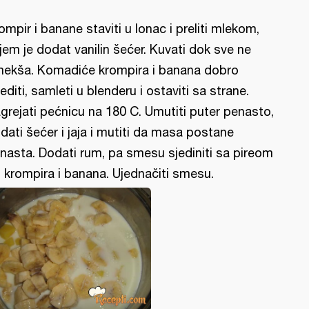
ompir i banane staviti u lonac i preliti mlekom,
jem je dodat vanilin šećer. Kuvati dok sve ne
ekša. Komadiće krompira i banana dobro
editi, samleti u blenderu i ostaviti sa strane.
grejati pećnicu na 180 C. Umutiti puter penasto,
dati šećer i jaja i mutiti da masa postane
nasta. Dodati rum, pa smesu sjediniti sa pireom
 krompira i banana. Ujednačiti smesu.