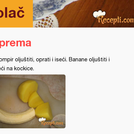
olač
iprema
ompir oljuštiti, oprati i iseći. Banane oljuštiti i
eći na kockice.