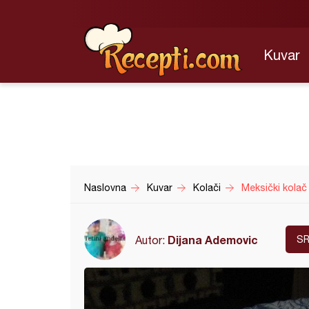
Kuvar
Naslovna
Kuvar
Kolači
Meksički kolač
Dijana Ademovic
Autor:
SR