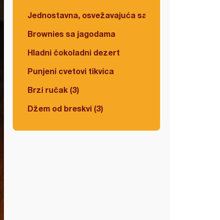
Jednostavna, osvežavajuća salata
Brownies sa jagodama
Hladni čokoladni dezert
Punjeni cvetovi tikvica
Brzi ručak (3)
Džem od breskvi (3)