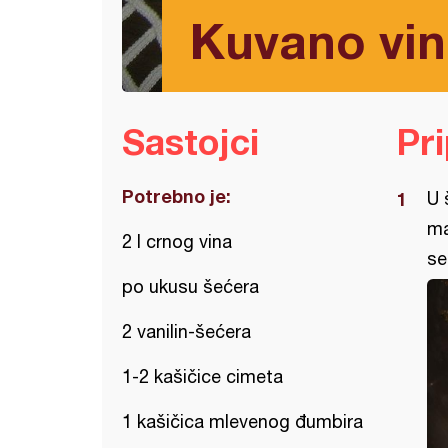
Kuvano vi
Sastojci
Pr
Potrebno je:
U 
ma
2 l crnog vina
se
po ukusu šećera
2 vanilin-šećera
1-2 kašičice cimeta
1 kašičica mlevenog đumbira