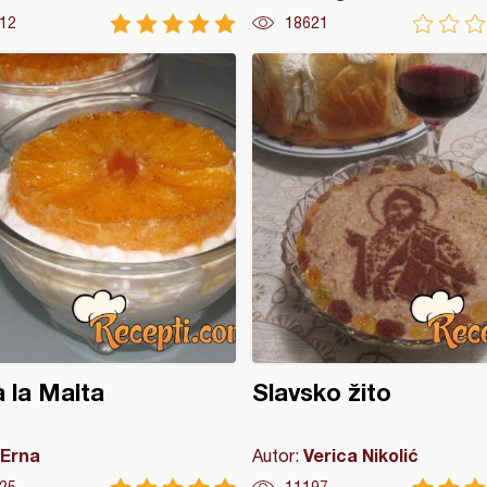
12
18621
à la Malta
Slavsko žito
Erna
Verica Nikolić
Autor: