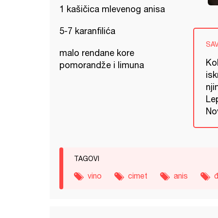
1 kašičica mlevenog anisa
5-7 karanfilića
SA
malo rendane kore
Ko
pomorandže i limuna
isk
nji
Lep
Nov
TAGOVI
vino
cimet
anis
đ