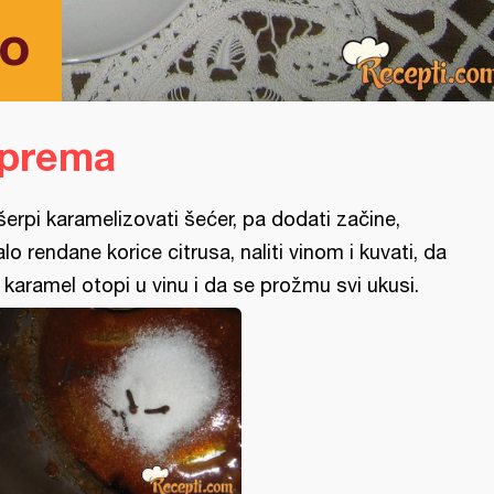
no
iprema
šerpi karamelizovati šećer, pa dodati začine,
lo rendane korice citrusa, naliti vinom i kuvati, da
 karamel otopi u vinu i da se prožmu svi ukusi.