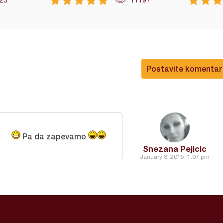
25
11197
Postavite komentar
Pa da zapevamo
Snezana Pejicic
January 3, 2015, 1:07 pm