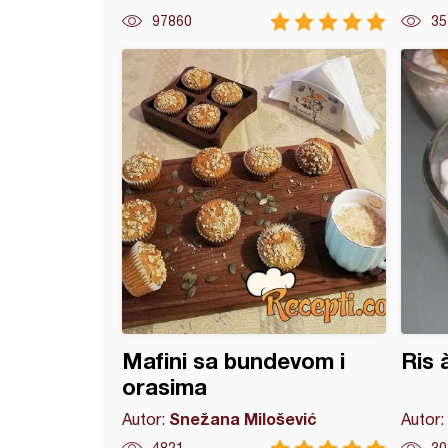
97860
35
vaste cimet rolnice
Mafini sa bundevom i
Ris 
orasima
Snežana Milošević
Autor:
Autor: