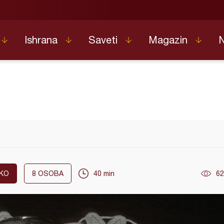
Ishrana
Saveti
Magazin
KO
8
OSOBA
40 min
62