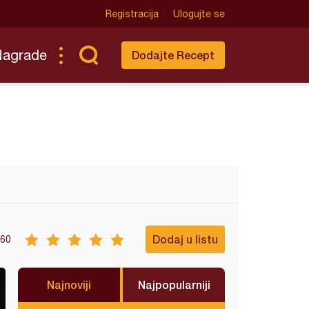
Registracija
Ulogujte se
Nagrade
Dodajte Recept
Dodaj u listu
60
Najnoviji
Najpopularniji