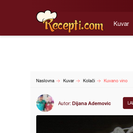
Kuvar
Naslovna
Kuvar
Kolači
Kuvano vino
Dijana Ademovic
Autor:
LA