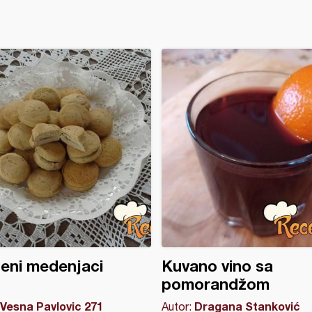
eni medenjaci
Kuvano vino sa
pomorandžom
Vesna Pavlovic 271
Dragana Stanković
Autor: