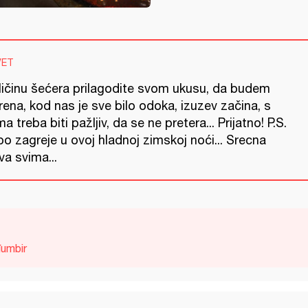
VET
ličinu šećera prilagodite svom ukusu, da budem
rena, kod nas je sve bilo odoka, izuzev začina, s
ma treba biti pažljiv, da se ne pretera... Prijatno! P.S.
o zagreje u ovoj hladnoj zimskoj noći... Srecna
a svima...
umbir