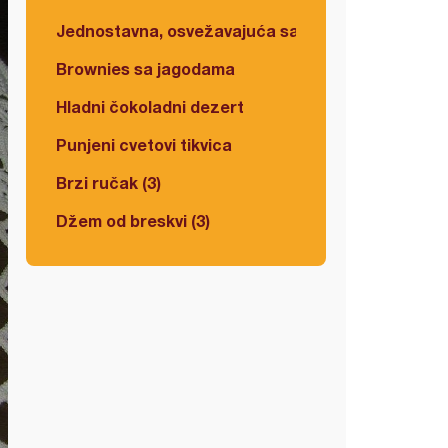
Jednostavna, osvežavajuća salata
Brownies sa jagodama
Hladni čokoladni dezert
Punjeni cvetovi tikvica
Brzi ručak (3)
Džem od breskvi (3)