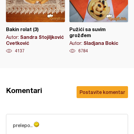
Bakin rolat (3)
Pužići sa suvim
grožđem
Sandra Stojiljković
Autor:
Cvetković
Sladjana Bokic
Autor:
4137
6784
Komentari
Postavite komentar
prelepo..