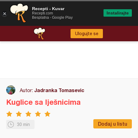
Recepti - Kuvar
Instalirajte
Recepti.com
Besplatna - Google Play
Ulogujte se
Jadranka Tomasevic
Autor:
Kuglice sa lješnicima
Dodaj u listu
30 min