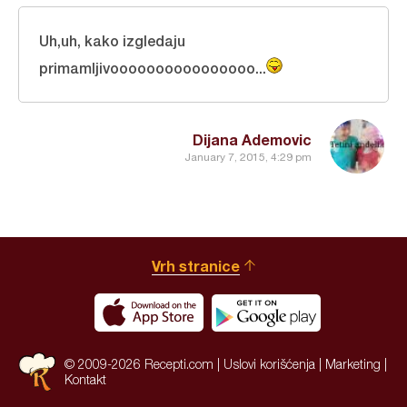
Uh,uh, kako izgledaju
primamljivoooooooooooooooo...
Dijana Ademovic
January 7, 2015, 4:29 pm
Vrh stranice
© 2009-2026 Recepti.com |
Uslovi korišćenja
|
Marketing
|
Kontakt