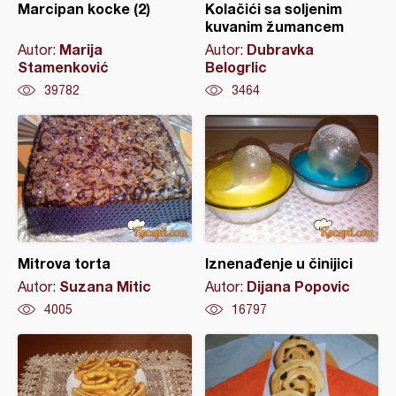
Marcipan kocke (2)
Kolačići sa soljenim
kuvanim žumancem
Marija
Dubravka
Autor:
Autor:
Stamenković
Belogrlic
39782
3464
Mitrova torta
Iznenađenje u činijici
Suzana Mitic
Dijana Popovic
Autor:
Autor:
4005
16797