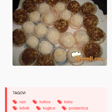
TAGOVI
rum
kokos
keks
lešnik
kuglice
poslastica