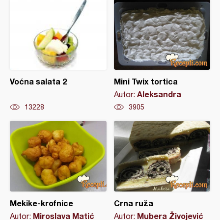
Voćna salata 2
Mini Twix tortica
Aleksandra
Autor:
13228
3905
Mekike-krofnice
Crna ruža
Miroslava Matić
Mubera Živojević
Autor:
Autor: