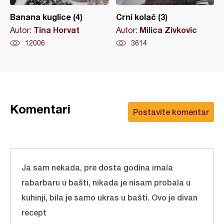
Banana kuglice (4)
Crni kolač (3)
Tina Horvat
Milica Zivkovic
Autor:
Autor:
12006
3614
Komentari
Postavite komentar
Ja sam nekada, pre dosta godina imala
rabarbaru u bašti, nikada je nisam probala u
kuhinji, bila je samo ukras u bašti. Ovo je divan
recept