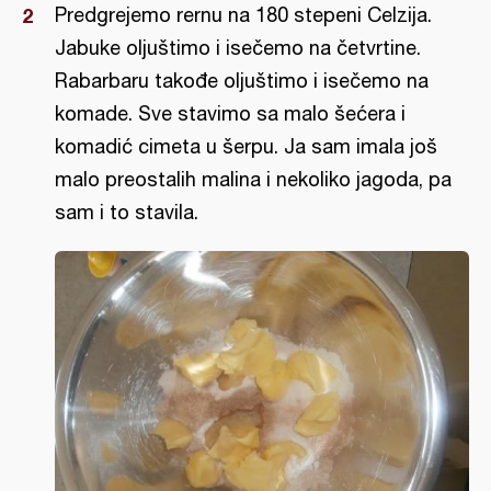
Predgrejemo rernu na 180 stepeni Celzija.
Jabuke oljuštimo i isečemo na četvrtine.
Rabarbaru takođe oljuštimo i isečemo na
komade. Sve stavimo sa malo šećera i
komadić cimeta u šerpu. Ja sam imala još
malo preostalih malina i nekoliko jagoda, pa
sam i to stavila.