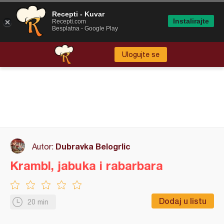
Recepti - Kuvar
Instalirajte
Recepti.com
Besplatna - Google Play
Ulogujte se
Dubravka Belogrlic
Autor:
Krambl, jabuka i rabarbara
Dodaj u listu
20 min