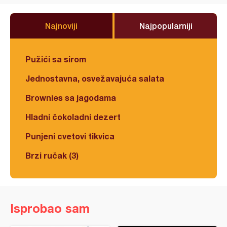
Najnoviji
Najpopularniji
Pužići sa sirom
Jednostavna, osvežavajuća salata
Brownies sa jagodama
Hladni čokoladni dezert
Punjeni cvetovi tikvica
Brzi ručak (3)
Isprobao sam