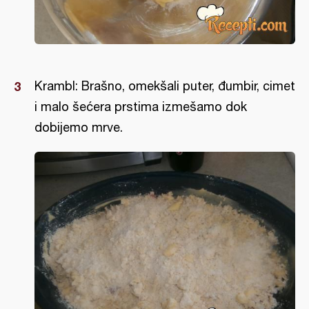
Krambl: Brašno, omekšali puter, đumbir, cimet
i malo šećera prstima izmešamo dok
dobijemo mrve.