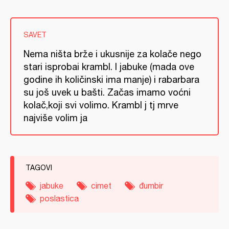
SAVET
Nema ništa brže i ukusnije za kolače nego
stari isprobai krambl. I jabuke (mada ove
godine ih količinski ima manje) i rabarbara
su još uvek u bašti. Začas imamo voćni
kolač,koji svi volimo. Krambl j tj mrve
najviše volim ja
TAGOVI
jabuke
cimet
đumbir
poslastica