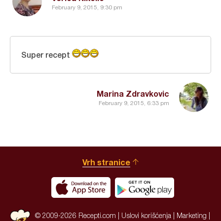
February 9, 2015, 9:30 pm
Super recept
Marina Zdravkovic
February 9, 2015, 6:33 pm
Vrh stranice
© 2009-2026 Recepti.com |
Uslovi korišćenja
|
Marketing
|