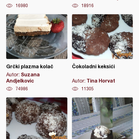
16980
18916
Grčki plazma kolač
Čokoladni keksići
Suzana
Autor:
Andjelkovic
Tina Horvat
Autor:
74986
11305