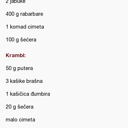
2 jabuke
400 g rabarbare
1 komad cimeta
100 g šećera
Krambl:
50 g putera
3 kašike brašna
1 kašičica đumbira
20 g šečera
malo cimeta