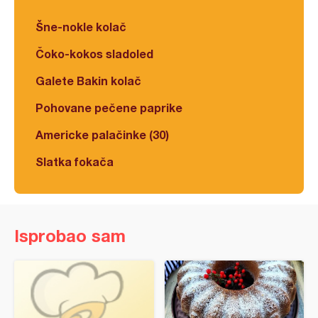
Šne-nokle kolač
Čoko-kokos sladoled
Galete Bakin kolač
Pohovane pečene paprike
Americke palačinke (30)
Slatka fokača
Isprobao sam