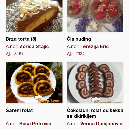
Brza torta (8)
Čia puding
Zorica Stajić
Terezija Erić
Autor:
Autor:
5187
2334
Šareni rolat
Čokoladni rolat od keksa
sa kikirikijem
Bosa Petrovic
Verica Damjanovic
Autor:
Autor: