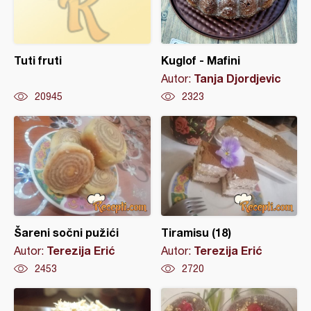
Tuti fruti
Kuglof - Mafini
Tanja Djordjevic
Autor:
20945
2323
Šareni sočni pužići
Tiramisu (18)
Terezija Erić
Terezija Erić
Autor:
Autor:
2453
2720