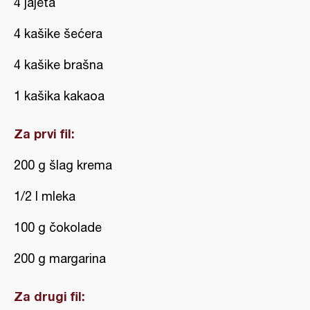
4 jajeta
4 kašike šećera
4 kašike brašna
1 kašika kakaoa
Za prvi fil:
200 g šlag krema
1/2 l mleka
100 g čokolade
200 g margarina
Za drugi fil: