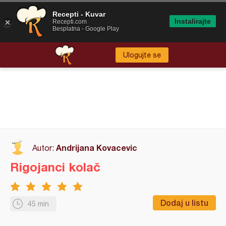
Recepti - Kuvar
Instalirajte
Recepti.com
Besplatna - Google Play
Ulogujte se
Andrijana Kovacevic
Autor:
Rigojanci kolač
Dodaj u listu
45 min