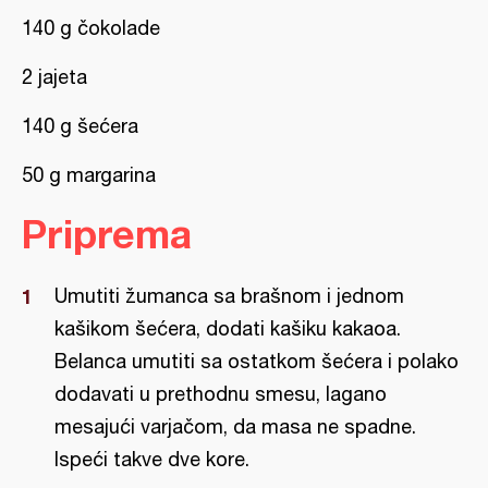
140 g čokolade
2 jajeta
140 g šećera
50 g margarina
Priprema
Umutiti žumanca sa brašnom i jednom
kašikom šećera, dodati kašiku kakaoa.
Belanca umutiti sa ostatkom šećera i polako
dodavati u prethodnu smesu, lagano
mesajući varjačom, da masa ne spadne.
Ispeći takve dve kore.