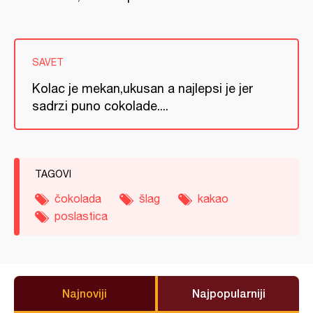
SAVET
Kolac je mekan,ukusan a najlepsi je jer
sadrzi puno cokolade....
TAGOVI
čokolada
šlag
kakao
poslastica
Najnoviji
Najpopularniji