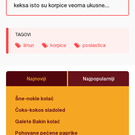
keksa isto su korpice veoma ukusne....
TAGOVI
limun
korpice
poslastica
Najnoviji
Najpopularniji
Šne-nokle kolač
Čoko-kokos sladoled
Galete Bakin kolač
Pohovane pečene paprike