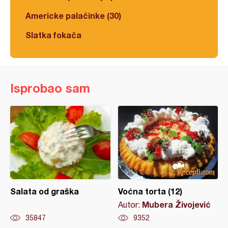
Americke palačinke (30)
Slatka fokača
Isprobao sam
Salata od graška
Voćna torta (12)
Mubera Živojević
Autor:
35847
9352