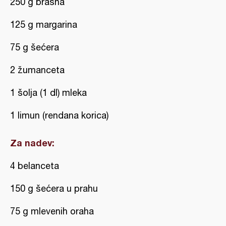
250 g brašna
125 g margarina
75 g šećera
2 žumanceta
1 šolja (1 dl) mleka
1 limun (rendana korica)
Za nadev:
4 belanceta
150 g šećera u prahu
75 g mlevenih oraha