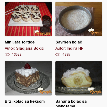
Mini jafa tortice
Savršen kolač
Sladjana Bokic
Indira HP
Autor:
Autor:
13572
4385
Brzi kolač sa keksom
Banana kolač sa
piškotama