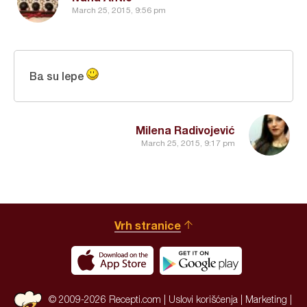
March 25, 2015, 9:56 pm
Ba su lepe
Milena Radivojević
March 25, 2015, 9:17 pm
Vrh stranice
© 2009-2026 Recepti.com |
Uslovi korišćenja
|
Marketing
|