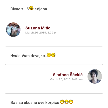
Divne su S
ladjana
Suzana Mitic
March 26, 2015, 4:25 pm
Hvala Vam devojke..
Slađana Šćekić
March 26, 2015, 9:42 am
Bas su ukusne ove korpice