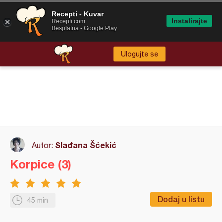
Recepti - Kuvar
Instalirajte
Recepti.com
Besplatna - Google Play
Ulogujte se
Slađana Šćekić
Autor:
Korpice (3)
Dodaj u listu
45 min