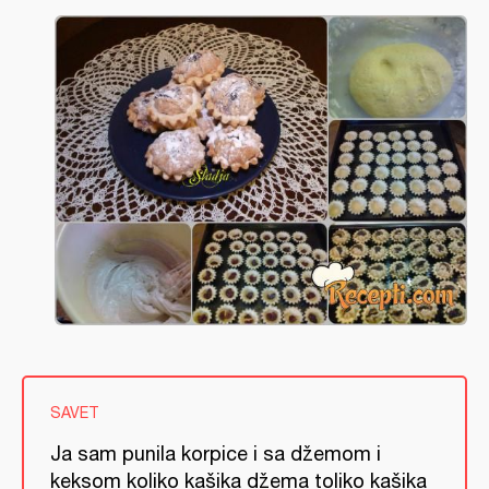
SAVET
Ja sam punila korpice i sa džemom i
keksom koliko kašika džema toliko kašika