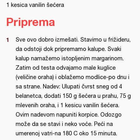
1 kesica vanilin šećera
Priprema
Sve ovo dobro izmešati. Stavimo u frižideru,
da odstoji dok pripremamo kalupe. Svaki
kalup namažemo istopljenim margarinom.
Zatim od testa odvajamo male kuglice
(veličine oraha) i oblažemo modlice-po dnu i
sa strane. Nadev: Ulupati čvrst sneg od 4
belanetca, dodati 150 g šećera u prahu, 75 g
mlevenih oraha, i 1 kesicu vanilin šećera.
Ovim nadevom napuniti korpice. Odozgo
može da se stavi i neko voće. Peći na
umerenoj vatri-na 180 C oko 15 minuta.