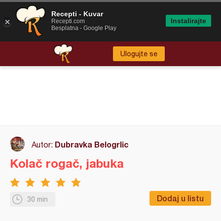
Recepti - Kuvar
Instalirajte
Recepti.com
Besplatna - Google Play
Ulogujte se
Dubravka Belogrlic
Autor:
Kolač rogač, jabuka
Dodaj u listu
30 min