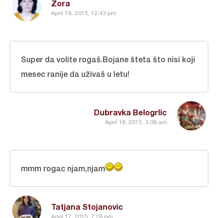
Zora
April 18, 2015, 12:43 pm
Super da volite rogaš.Bojane šteta što nisi koji
mesec ranije da uživaš u letu!
Dubravka Belogrlic
April 18, 2015, 3:08 am
mmm rogac njam,njam
Tatjana Stojanovic
April 17, 2015, 7:28 pm