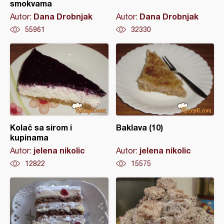
smokvama
Dana Drobnjak
Dana Drobnjak
Autor:
Autor:
55961
32330
Kolač sa sirom i
Baklava (10)
kupinama
jelena nikolic
jelena nikolic
Autor:
Autor:
12822
15575