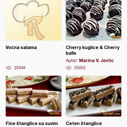
Voćna salama
Cherry kuglice & Cherry
balls
Marina V. Jevtic
Autor:
20346
25052
Fine štanglice sa suvim
Ćeten štanglice