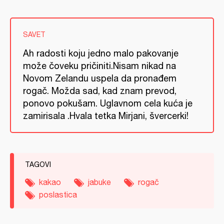
SAVET
Ah radosti koju jedno malo pakovanje
može čoveku pričiniti.Nisam nikad na
Novom Zelandu uspela da pronađem
rogač. Možda sad, kad znam prevod,
ponovo pokušam. Uglavnom cela kuća je
zamirisala .Hvala tetka Mirjani, švercerki!
TAGOVI
kakao
jabuke
rogač
poslastica