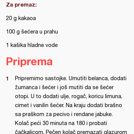
Za premaz:
20 g kakaoa
100 g šećera u prahu
1 kašika hladne vode
Priprema
Pripremimo sastojke. Umutiti belanca, dodati
žumanca i šećer i još mutiti da se šećer
otopi. U to dodati ulje, rogač, koricu limuna,
cimet i vanilin šećer. Na kraju dodati brašno
sa praškom za pecivo i rendane jabuke.
Kolač peći 30 minuta na 180 i probati
čačkalicom. Pečen kolač premazati glazurom