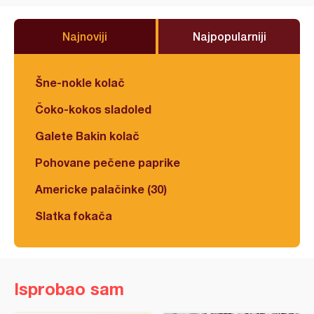
Najnoviji
Najpopularniji
Šne-nokle kolač
Čoko-kokos sladoled
Galete Bakin kolač
Pohovane pečene paprike
Americke palačinke (30)
Slatka fokača
Isprobao sam