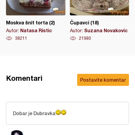
Moskva šnit torta (2)
Čupavci (18)
Natasa Ristic
Suzana Novakovic
Autor:
Autor:
38211
21980
Komentari
Postavite komentar
Dobar je Dubravka