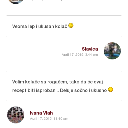
Veoma lep i ukusan kolač
Slavica
April 17, 2015, 3:44 pm
Volim kolače sa rogačem, tako da će ovaj
recept biti isproban... Deluje sočno i ukusno
Ivana Vlah
April 17, 2015, 11:40 am