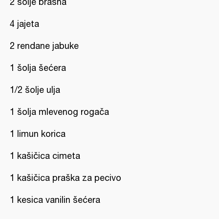
2 šolje brašna
4 jajeta
2 rendane jabuke
1 šolja šećera
1/2 šolje ulja
1 šolja mlevenog rogača
1 limun korica
1 kašičica cimeta
1 kašičica praška za pecivo
1 kesica vanilin šećera