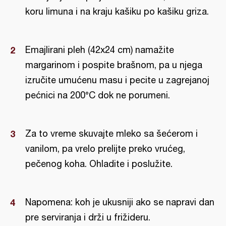
koru limuna i na kraju kašiku po kašiku griza.
Emajlirani pleh (42x24 cm) namažite
margarinom i pospite brašnom, pa u njega
izručite umućenu masu i pecite u zagrejanoj
pećnici na 200°C dok ne porumeni.
Za to vreme skuvajte mleko sa šećerom i
vanilom, pa vrelo prelijte preko vrućeg,
pečenog koha. Ohladite i poslužite.
Napomena: koh je ukusniji ako se napravi dan
pre serviranja i drži u frižideru.