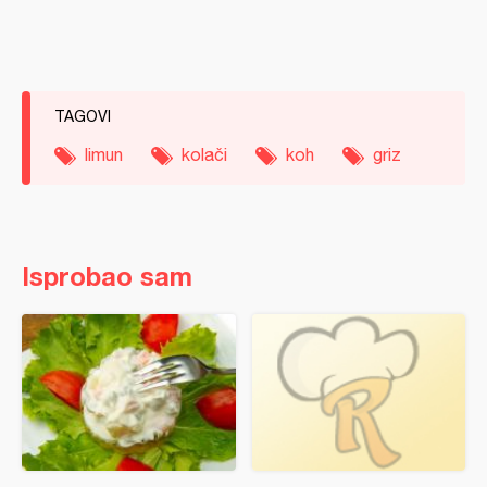
TAGOVI
limun
kolači
koh
griz
Isprobao sam