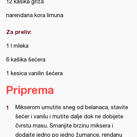
12 kašika griza
narendana kora limuna
Za preliv:
1 l mleka
6 kašika šećera
1 kesica vanilin šećera
Priprema
Mikserom umutite sneg od belanaca, stavite
šećer i vanilu i mutite dalje dok ne dobijete
čvrstu masu. Smanjite brzinu miksera i
dodajte jedno po jedno žumance, rendanu