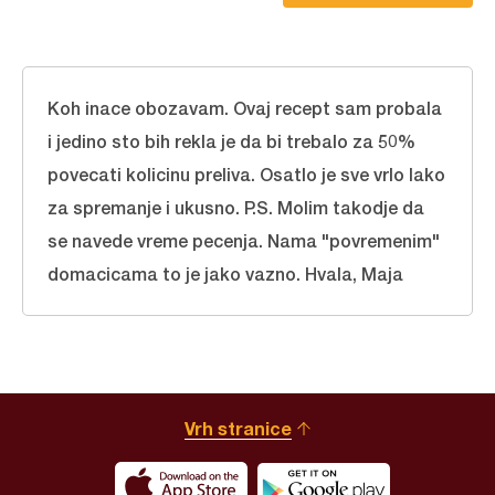
Koh inace obozavam. Ovaj recept sam probala
i jedino sto bih rekla je da bi trebalo za 50%
povecati kolicinu preliva. Osatlo je sve vrlo lako
za spremanje i ukusno. P.S. Molim takodje da
se navede vreme pecenja. Nama "povremenim"
domacicama to je jako vazno. Hvala, Maja
Vrh stranice