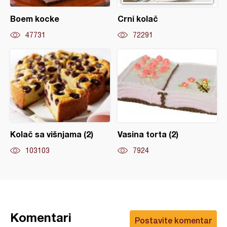
Boem kocke
Crni kolač
47731
72291
Kolač sa višnjama (2)
Vasina torta (2)
103103
7924
Komentari
Postavite komentar