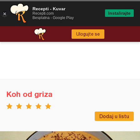
Recepti - Kuvar
Instalirajte
Recepti.com
Besplatna - Google Play
Ulogujte se
Koh od griza
Dodaj u listu