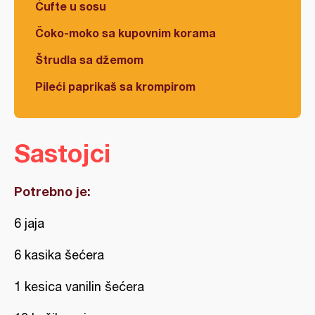
Ćufte u sosu
Čoko-moko sa kupovnim korama
Štrudla sa džemom
Pileći paprikaš sa krompirom
Sastojci
Potrebno je:
6 jaja
6 kasika šećera
1 kesica vanilin šećera