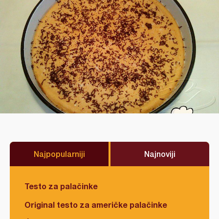
Najpopularniji
Najnoviji
Testo za palačinke
Original testo za američke palačinke