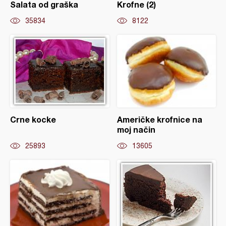
Salata od graška
Krofne (2)
35834
8122
Crne kocke
Američke krofnice na
moj način
25893
13605