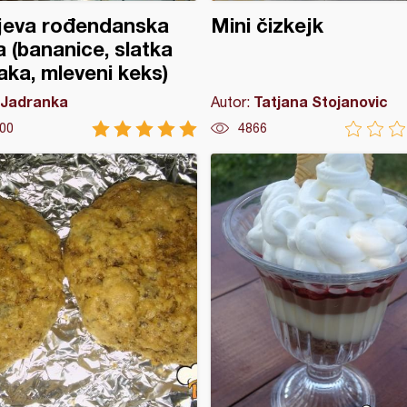
jeva rođendanska
Mini čizkejk
a (bananice, slatka
aka, mleveni keks)
Jadranka
Tatjana Stojanovic
Autor:
00
4866