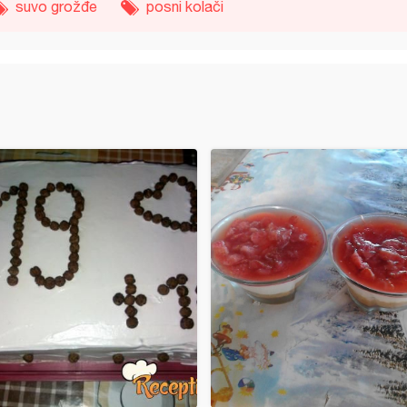
suvo grožđe
posni kolači