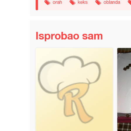
orah
keks
oblanda
Isprobao sam
 milka kocke