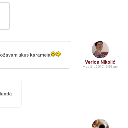
obožavam ukus karamela
Verica Nikolić
May 31, 2015, 9:55 am
blanda