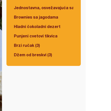
Jednostavna, osvežavajuća salata
Brownies sa jagodama
Hladni čokoladni dezert
Punjeni cvetovi tikvica
Brzi ručak (3)
Džem od breskvi (3)