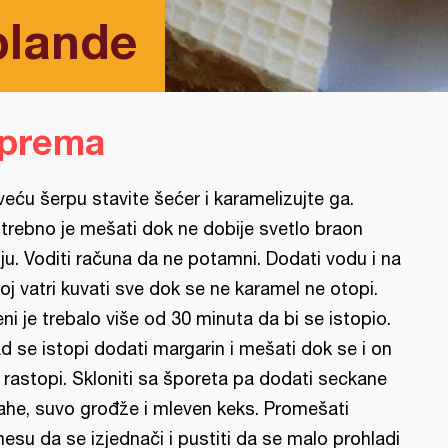
blande
iprema
veću šerpu stavite šećer i karamelizujte ga.
trebno je mešati dok ne dobije svetlo braon
ju. Voditi računa da ne potamni. Dodati vodu i na
hoj vatri kuvati sve dok se ne karamel ne otopi.
ni je trebalo više od 30 minuta da bi se istopio.
d se istopi dodati margarin i mešati dok se i on
 rastopi. Skloniti sa šporeta pa dodati seckane
ahe, suvo grođže i mleven keks. Promešati
esu da se izjednači i pustiti da se malo prohladi