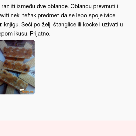
 razliti između dve oblande. Oblandu prevrnuti i
aviti neki težak predmet da se lepo spoje ivice,
r. knjigu. Seći po želji štanglice ili kocke i uzivati u
epom ikusu. Prijatno.