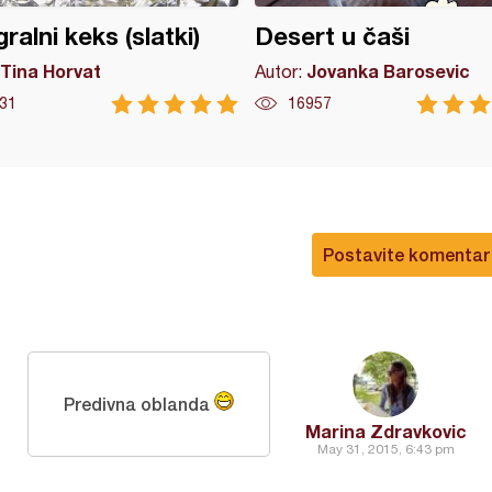
gralni keks (slatki)
Desert u čaši
Tina Horvat
Jovanka Barosevic
Autor:
31
16957
Postavite komentar
Predivna oblanda
Marina Zdravkovic
May 31, 2015, 6:43 pm