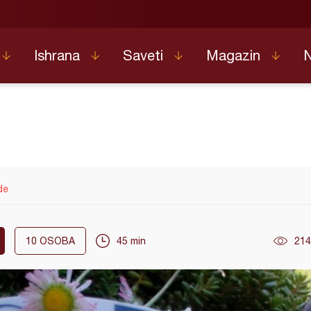
Ishrana
Saveti
Magazin
de
10
OSOBA
45 min
214