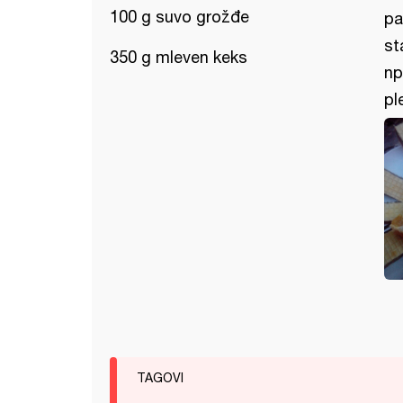
100 g suvo grožđe
pa
st
350 g mleven keks
np
pl
TAGOVI