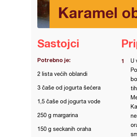
Karamel o
Sastojci
Pr
Potrebno je:
U 
Po
2 lista većih oblandi
bo
3 čaše od jogurta šećera
ti
Me
1,5 čaše od jogurta vode
Ka
250 g margarina
ne
or
150 g seckanih oraha
sm