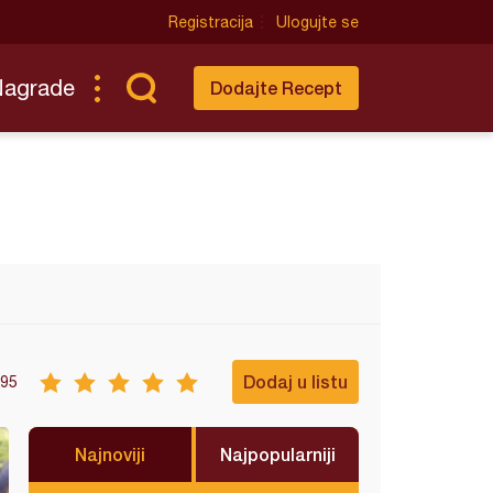
Registracija
Ulogujte se
Nagrade
Dodajte Recept
Dodaj u listu
95
Najnoviji
Najpopularniji