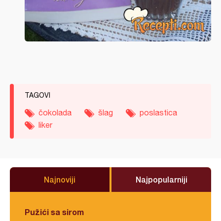
TAGOVI
čokolada
šlag
poslastica
liker
Najnoviji
Najpopularniji
Pužići sa sirom