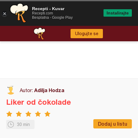
Recepti - Kuvar
Instalirajte
Recepti.com
Besplatna - Google Play
Ulogujte se
Adilja Hodza
Autor:
Liker od čokolade
Dodaj u listu
30 min