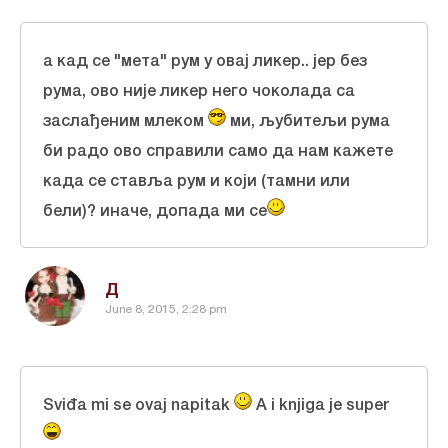
a кад се "мета" рум у овај ликер.. јер без
рума, ово није ликер него чоколада са
заслађеним млеком
ми, љубитељи рума
би радо ово справили само да нам кажете
када се ставља рум и који (тамни или
бели)? иначе, допада ми се
Д
June 8, 2015, 2:28 pm
Sviđa mi se ovaj napitak
A i knjiga je super