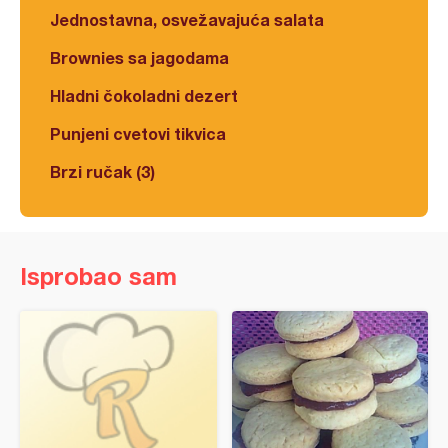
Jednostavna, osvežavajuća salata
Brownies sa jagodama
Hladni čokoladni dezert
Punjeni cvetovi tikvica
Brzi ručak (3)
Isprobao sam