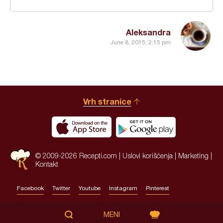
Aleksandra
June 8, 2015, 2:15 pm
Vrh stranice
© 2009-2026 Recepti.com |
Uslovi korišćenja
|
Marketing
|
Kontakt
Facebook
Twitter
Youtube
Instagram
Pinterest
Site by:
HALO