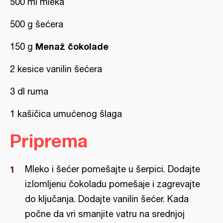
500 ml mleka
500 g šećera
Menaž čokolade
150 g
2 kesice vanilin šećera
3 dl ruma
1 kašičica umućenog šlaga
Priprema
Mleko i šećer pomešajte u šerpici. Dodajte
izlomljenu čokoladu pomešaje i zagrevajte
do ključanja. Dodajte vanilin šećer. Kada
počne da vri smanjite vatru na srednjoj