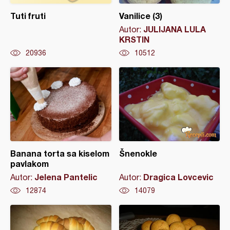
Tuti fruti
Vanilice (3)
JULIJANA LULA
Autor:
KRSTIN
20936
10512
Banana torta sa kiselom
Šnenokle
pavlakom
Jelena Pantelic
Dragica Lovcevic
Autor:
Autor:
12874
14079