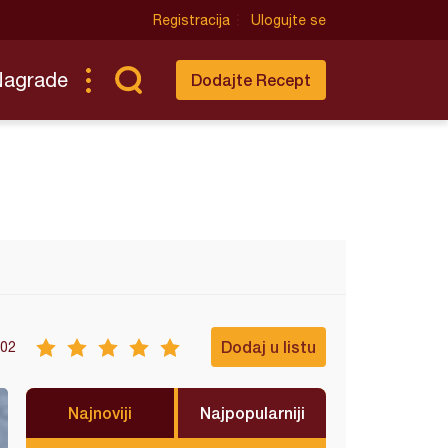
Registracija
Ulogujte se
Nagrade
Dodajte Recept
Dodaj u listu
02
Najnoviji
Najpopularniji