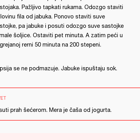
stojaka. Pažljivo tapkati rukama. Odozgo staviti
lovinu fila od jabuka. Ponovo staviti suve
stojke, pa jabuke i posuti odozgo suve sastojke
 male šoljice. Ostaviti pet minuta. A zatim peći u
grejanoj rerni 50 minuta na 200 stepeni.
psija se ne podmazuje. Jabuke ispuštaju sok.
VET
suti prah šećerom. Mera je čaša od jogurta.