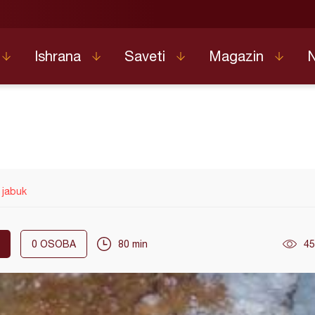
Ishrana
Saveti
Magazin
 jabuk
0
OSOBA
80 min
45