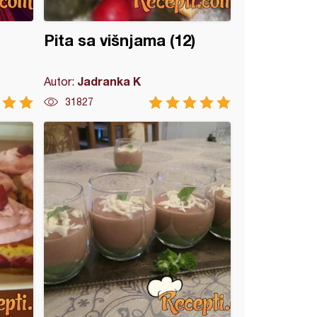
Pita sa višnjama (12)
Jadranka K
Autor:
31827