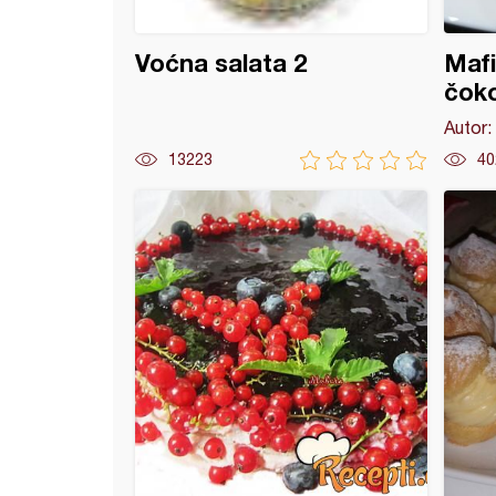
Voćna salata 2
Mafi
čok
Autor:
13223
40
adni puding i puding sa nanom