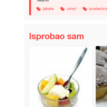
TAGOVI
jabuke
cimet
poslastic
Isprobao sam
sa višnjama (12)