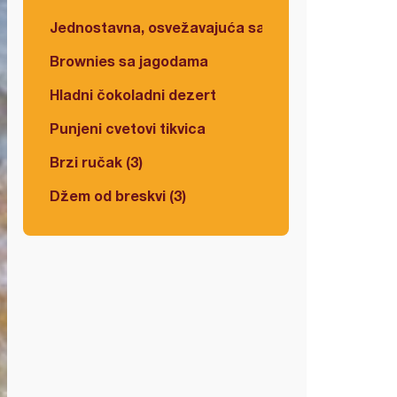
Jednostavna, osvežavajuća salata
Brownies sa jagodama
Hladni čokoladni dezert
Punjeni cvetovi tikvica
Brzi ručak (3)
Džem od breskvi (3)