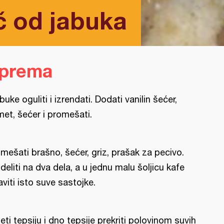
č od jabuka
iprema
buke oguliti i izrendati. Dodati vanilin šećer,
met, šećer i promešati.
mešati brašno, šećer, griz, prašak za pecivo.
deliti na dva dela, a u jednu malu šoljicu kafe
aviti isto suve sastojke.
eti tepsiju i dno tepsije prekriti polovinom suvih