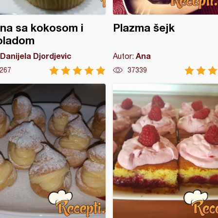
na sa kokosom i
Plazma šejk
oladom
Danijela Djordjevic
Ana
Autor:
267
37339