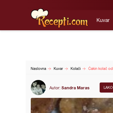
Kuvar
Naslovna
Kuvar
Kolači
Ćakin kolač od
Sandra Maras
Autor:
LAKO