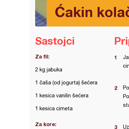
Ćakin kola
Sastojci
Pr
Za fil:
Ja
ci
2 kg jabuka
1 čaša (od jogurta) šećera
Po
1 kesica vanilin šećera
Po
st
1 kesica cimeta
Za kore:
Uz