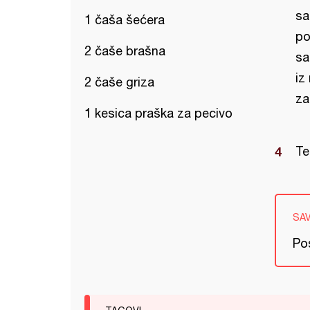
sa
1 čaša šećera
po
2 čaše brašna
sa
iz
2 čaše griza
za
1 kesica praška za pecivo
Te
SA
Po