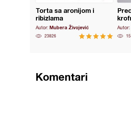
Torta sa aronijom i
Pred
ribizlama
krof
Mubera Živojević
Autor:
Autor:
23826
15
Komentari