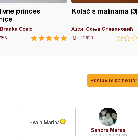
ivne princes
Kolač s malinama (3)
nice
Branka Cosic
Соња Стевановић
Autor:
955
12838
Postavite komentar
Hvala Marina
Sandra Maras
June 9, 2015, 2:51 pm