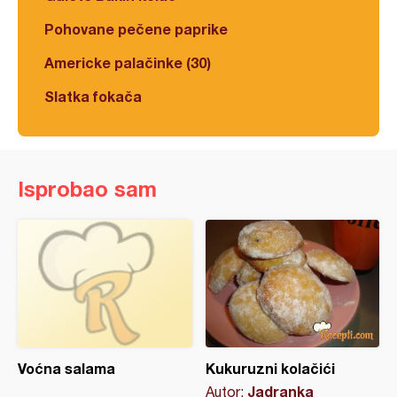
Pohovane pečene paprike
Americke palačinke (30)
Slatka fokača
Isprobao sam
Voćna salama
Kukuruzni kolačići
Jadranka
Autor: