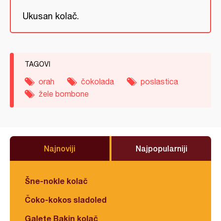
Ukusan kolač.
TAGOVI
orah
čokolada
poslastica
žele bombone
Najnoviji
Najpopularniji
Šne-nokle kolač
Čoko-kokos sladoled
Galete Bakin kolač