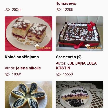
Tomasevic
20344
12286
Kolač sa višnjama
Srce torta (2)
JULIJANA LULA
Autor:
jelena nikolic
KRSTIN
Autor:
10381
15550