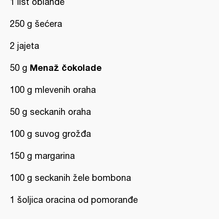
1 list oblande
250 g šećera
2 jajeta
Menaž čokolade
50 g
100 g mlevenih oraha
50 g seckanih oraha
100 g suvog grožđa
150 g margarina
100 g seckanih žele bombona
1 šoljica oracina od pomoranđe