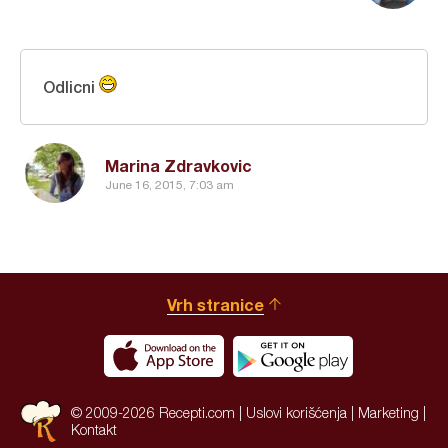
Odlicni
Marina Zdravkovic
June 16, 2015, 7:03 am
Vrh stranice
© 2009-2026 Recepti.com |
Uslovi korišćenja
|
Marketing
|
Kontakt