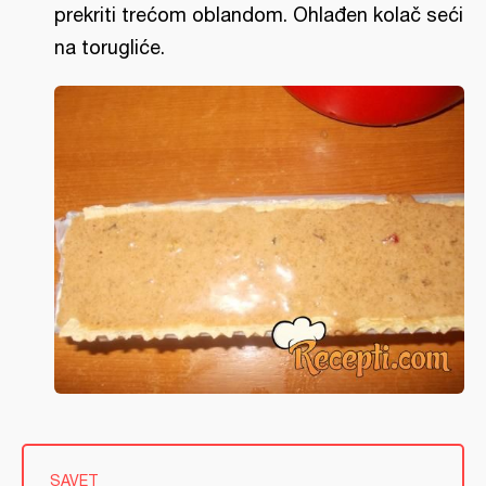
prekriti trećom oblandom. Ohlađen kolač seći
na torugliće.
SAVET