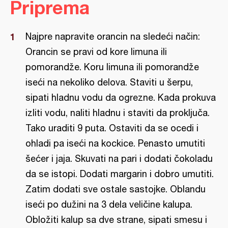
Priprema
Najpre napravite orancin na sledeći način:
Orancin se pravi od kore limuna ili
pomorandže. Koru limuna ili pomorandže
iseći na nekoliko delova. Staviti u šerpu,
sipati hladnu vodu da ogrezne. Kada prokuva
izliti vodu, naliti hladnu i staviti da proključa.
Tako uraditi 9 puta. Ostaviti da se ocedi i
ohladi pa iseći na kockice. Penasto umutiti
šećer i jaja. Skuvati na pari i dodati čokoladu
da se istopi. Dodati margarin i dobro umutiti.
Zatim dodati sve ostale sastojke. Oblandu
iseći po dužini na 3 dela veličine kalupa.
Obložiti kalup sa dve strane, sipati smesu i