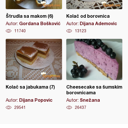
Štrudla sa makom (6)
Kolač od borovnica
Gordana Bošković
Dijana Ademovic
Autor:
Autor:
11740
13123
Kolač sa jabukama (7)
Cheesecake sa šumskim
borovnicama
Dijana Popovic
Snežana
Autor:
Autor:
29541
26437