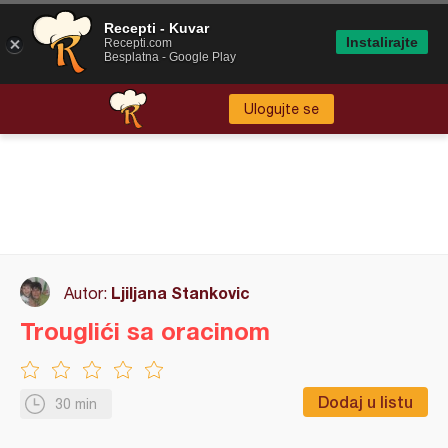
Recepti - Kuvar
Instalirajte
Recepti.com
Besplatna - Google Play
Ulogujte se
Ljiljana Stankovic
Autor:
Trouglići sa oracinom
Dodaj u listu
30 min