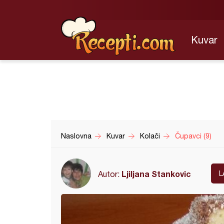
Kuvar
Naslovna
Kuvar
Kolači
Čupavci (9)
Ljiljana Stankovic
Autor:
L