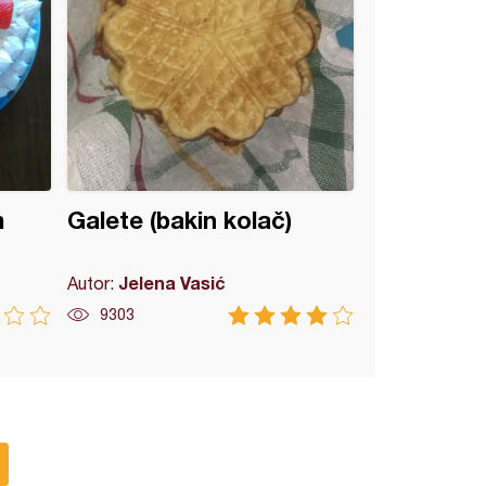
m
Galete (bakin kolač)
Jelena Vasić
Autor:
9303