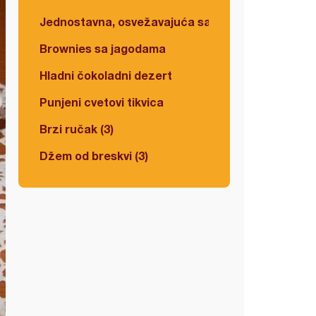
Jednostavna, osvežavajuća salata
Brownies sa jagodama
Hladni čokoladni dezert
Punjeni cvetovi tikvica
Brzi ručak (3)
Džem od breskvi (3)