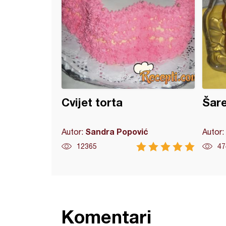
Cvijet torta
Šare
Sandra Popović
Autor:
Autor:
12365
47
Komentari