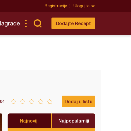
Registracija
Ulogujte se
Nagrade
Dodajte Recept
Dodaj u listu
04
Najnoviji
Najpopularniji