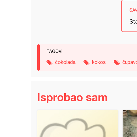
SA
Sta
TAGOVI
čokolada
kokos
čupavc
Isprobao sam
 sa jabukama (3)