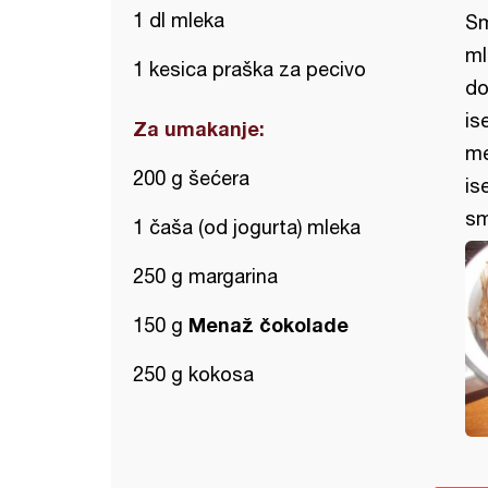
1 dl mleka
Sm
ml
1 kesica praška za pecivo
do
is
Za umakanje:
me
200 g šećera
is
sm
1 čaša (od jogurta) mleka
250 g margarina
Menaž čokolade
150 g
250 g kokosa