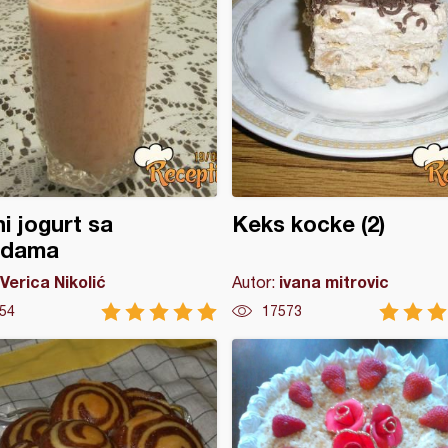
i jogurt sa
Keks kocke (2)
odama
Verica Nikolić
ivana mitrovic
Autor:
54
17573