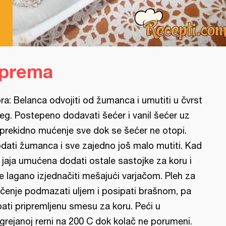
iprema
ra: Belanca odvojiti od žumanca i umutiti u čvrst
eg. Postepeno dodavati šećer i vanil šećer uz
prekidno mućenje sve dok se šećer ne otopi.
dati žumanca i sve zajedno još malo mutiti. Kad
 jaja umućena dodati ostale sastojke za koru i
e lagano izjednačiti mešajući varjačom. Pleh za
čenje podmazati uljem i posipati brašnom, pa
pati pripremljenu smesu za koru. Peći u
grejanoj rerni na 200 C dok kolač ne porumeni.