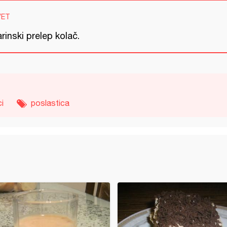
VET
rinski prelep kolač.
i
poslastica