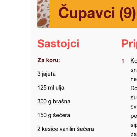
Čupavci (9)
Sastojci
Pr
Za koru:
Ko
sn
3 jajeta
ne
125 ml ulja
Do
su
300 g brašna
sv
150 g šećera
pe
si
2 kesice vanilin šećera
za