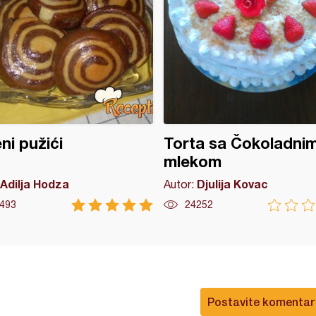
ni pužići
Torta sa Čokoladni
mlekom
Adilja Hodza
Djulija Kovac
Autor:
493
24252
Postavite komentar