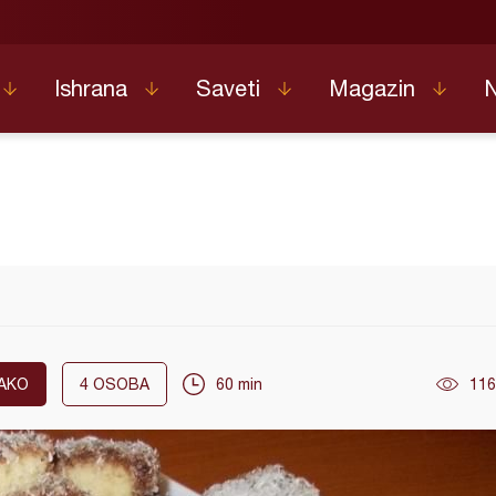
Ishrana
Saveti
Magazin
AKO
4
OSOBA
60 min
116