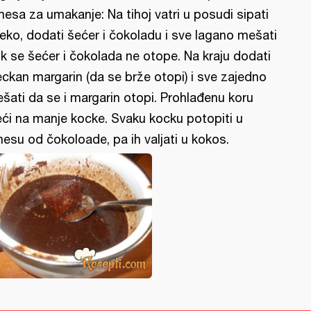
esa za umakanje: Na tihoj vatri u posudi sipati
eko, dodati šećer i čokoladu i sve lagano mešati
k se šećer i čokolada ne otope. Na kraju dodati
eckan margarin (da se brže otopi) i sve zajedno
šati da se i margarin otopi. Prohlađenu koru
eći na manje kocke. Svaku kocku potopiti u
esu od čokoloade, pa ih valjati u kokos.