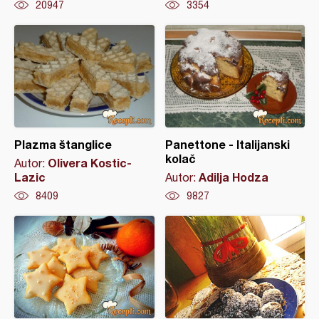
20947
3354
Plazma štanglice
Panettone - Italijanski
kolač
Olivera Kostic-
Autor:
Lazic
Adilja Hodza
Autor:
8409
9827