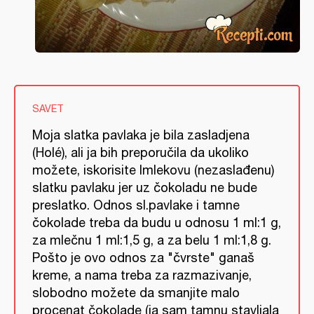
SAVET
Moja slatka pavlaka je bila zasladjena
(Holé), ali ja bih preporučila da ukoliko
možete, iskorisite Imlekovu (nezaslađenu)
slatku pavlaku jer uz čokoladu ne bude
preslatko. Odnos sl.pavlake i tamne
čokolade treba da budu u odnosu 1 ml:1 g,
za mlečnu 1 ml:1,5 g, a za belu 1 ml:1,8 g.
Pošto je ovo odnos za "čvrste" ganaš
kreme, a nama treba za razmazivanje,
slobodno možete da smanjite malo
procenat čokolade (ja sam tamnu stavljala