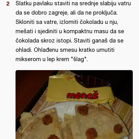
Slatku pavlaku staviti na srednje slabiju vatru
da se dobro zagreje, ali da ne proključa.
Skloniti sa vatre, izlomiti čokoladu u nju,
mešati i sjediniti u kompaktnu masu da se
čokolada skroz istopi. Staviti ganaš da se
ohladi. Ohlađenu smesu kratko umutiti
mikserom u lep krem "šlag".