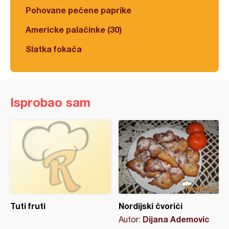
Pohovane pečene paprike
Americke palačinke (30)
Slatka fokača
Isprobao sam
Tuti fruti
Nordijski čvorići
Dijana Ademovic
Autor: