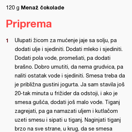
Menaž čokolade
120 g
Priprema
Ulupati žicom za mućenje jaje sa solju, pa
dodati ulje i sjediniti. Dodati mleko i sjediniti.
Dodati pola vode, promešati, pa dodati
brašno. Dobro umutiti, da nema grudvica, pa
naliti ostatak vode i sjediniti. Smesa treba da
je približna gustini jogurta. Ja sam stavila još
20-tak minuta u frižider da odstoji, i ako je
smesa gušća, dodati još malo vode. Tiganj
zagrejati, pa ga namazati uljem i kutlačom
uzeti smesu i sipati u tiganj. Naginjati tiganj
brzo na sve strane, u krug, da se smesa