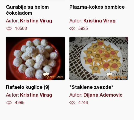
Gurabije sa belom
Plazma-kokos bombice
čokoladom
Kristina Virag
Kristina Virag
Autor:
Autor:
10503
5835
Rafaelo kuglice (9)
*Staklene zvezde*
Kristina Virag
Dijana Ademovic
Autor:
Autor:
4985
4746