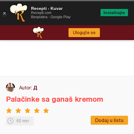
Recepti - Kuvar
Instalirajte
Recepti.com
Besplatna - Google Play
Ulogujte se
Д
Autor:
Palačinke sa ganaš kremom
Dodaj u listu
60 min