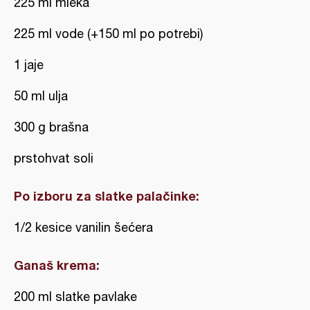
225 ml mleka
225 ml vode (+150 ml po potrebi)
1 jaje
50 ml ulja
300 g brašna
prstohvat soli
Po izboru za slatke palačinke:
1/2 kesice vanilin šećera
Ganaš krema:
200 ml slatke pavlake