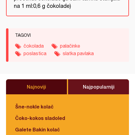
na 1 ml:0,6 g čokolade)
TAGOVI
čokolada
palačinke
poslastica
slatka pavlaka
Najnoviji
Najpopularniji
Šne-nokle kolač
Čoko-kokos sladoled
Galete Bakin kolač