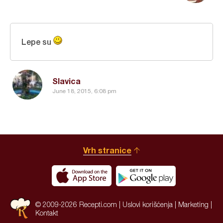
Lepe su
Slavica
June 18, 2015, 6:08 pm
Vrh stranice
© 2009-2026 Recepti.com |
Uslovi korišćenja
|
Marketing
|
Kontakt