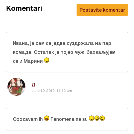
Komentari
Postavite komentar
Ивана
, ја сам се једва суздржала на пар
комада. Остатак је појео муж. Захваљујем
се и
Марини
Д
June 19, 2015, 11:12 am
Obozavam ih
Fenomenalne su