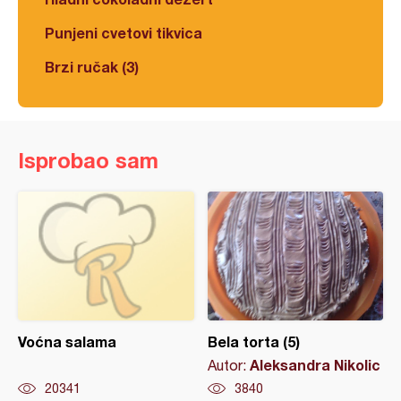
Punjeni cvetovi tikvica
Brzi ručak (3)
Isprobao sam
Voćna salama
Bela torta (5)
Aleksandra Nikolic
Autor:
20341
3840