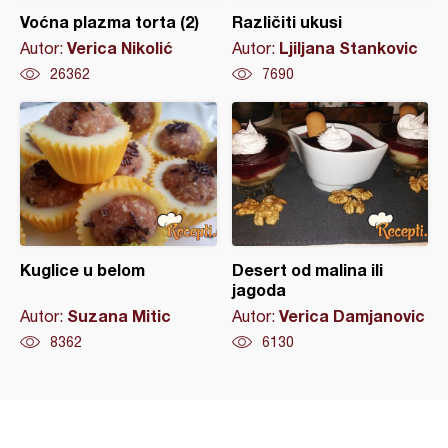
Voćna plazma torta (2)
Različiti ukusi
Verica Nikolić
Ljiljana Stankovic
Autor:
Autor:
26362
7690
Kuglice u belom
Desert od malina ili
jagoda
Suzana Mitic
Verica Damjanovic
Autor:
Autor:
8362
6130