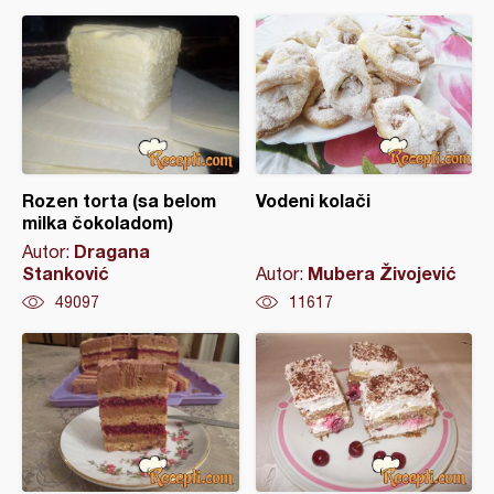
Rozen torta (sa belom
Vodeni kolači
milka čokoladom)
Dragana
Autor:
Stanković
Mubera Živojević
Autor:
49097
11617