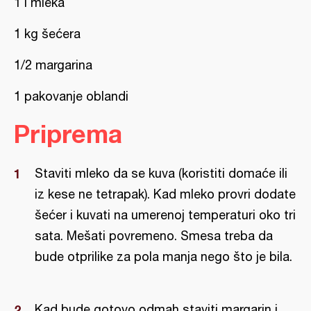
1 l mleka
1 kg šećera
1/2 margarina
1 pakovanje oblandi
Priprema
Staviti mleko da se kuva (koristiti domaće ili
iz kese ne tetrapak). Kad mleko provri dodate
šećer i kuvati na umerenoj temperaturi oko tri
sata. Mešati povremeno. Smesa treba da
bude otprilike za pola manja nego što je bila.
Kad bude gotovo odmah staviti margarin i