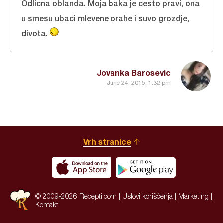
Odlicna oblanda. Moja baka je cesto pravi, ona
u smesu ubaci mlevene orahe i suvo grozdje,
divota.
Jovanka Barosevic
June 24, 2015, 1:32 pm
Vrh stranice
© 2009-2026 Recepti.com |
Uslovi korišćenja
|
Marketing
|
Kontakt