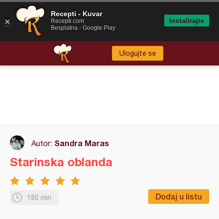
Recepti - Kuvar
Instalirajte
Recepti.com
Besplatna - Google Play
Ulogujte se
Sandra Maras
Autor:
Starinska oblanda
Dodaj u listu
180 min