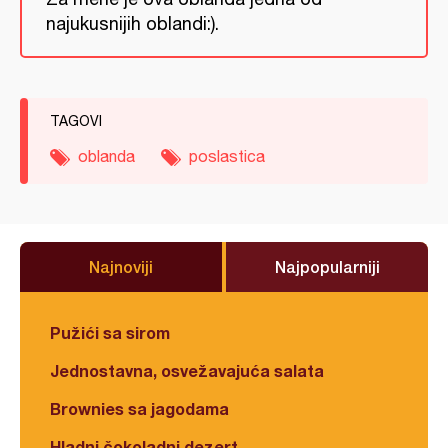
najukusnijih oblandi:).
TAGOVI
oblanda
poslastica
Najnoviji
Najpopularniji
Pužići sa sirom
Jednostavna, osvežavajuća salata
Brownies sa jagodama
Hladni čokoladni dezert