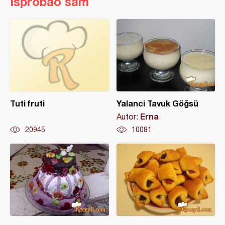
Isprobao sam
Tuti fruti
Yalanci Tavuk Göğsü
Erna
Autor:
20945
10081