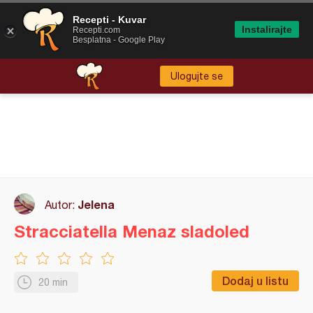
Recepti - Kuvar
Instalirajte
Recepti.com
Besplatna - Google Play
Ulogujte se
Jelena
Autor:
Stracciatella Menaz sladoled
Dodaj u listu
20 min