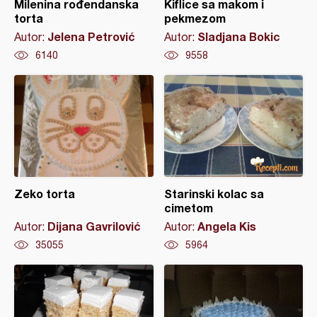
Milenina rođendanska
Kiflice sa makom i
torta
pekmezom
Jelena Petrović
Sladjana Bokic
Autor:
Autor:
6140
9558
Zeko torta
Starinski kolac sa
cimetom
Dijana Gavrilović
Angela Kis
Autor:
Autor:
35055
5964