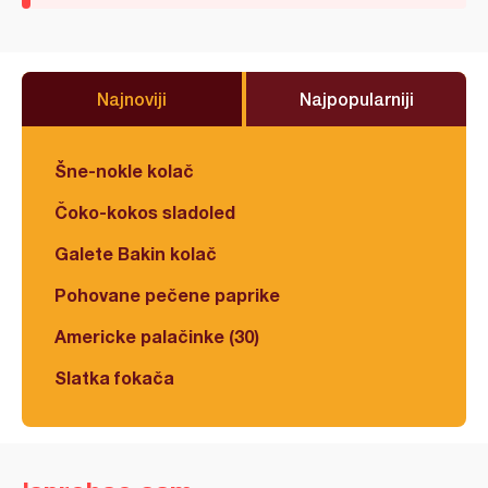
Najnoviji
Najpopularniji
Šne-nokle kolač
Čoko-kokos sladoled
Galete Bakin kolač
Pohovane pečene paprike
Americke palačinke (30)
Slatka fokača