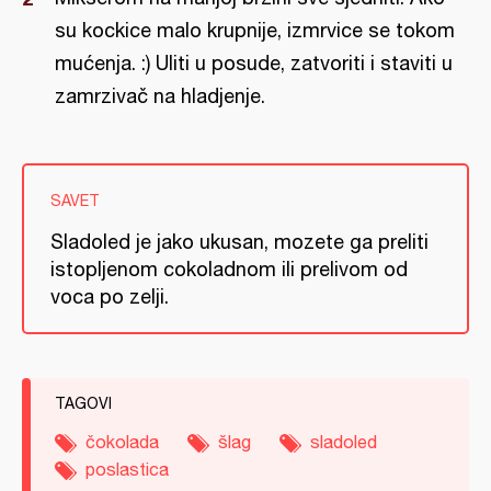
su kockice malo krupnije, izmrvice se tokom
mućenja. :) Uliti u posude, zatvoriti i staviti u
zamrzivač na hladjenje.
SAVET
Sladoled je jako ukusan, mozete ga preliti
istopljenom cokoladnom ili prelivom od
voca po zelji.
TAGOVI
čokolada
šlag
sladoled
poslastica