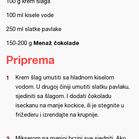
100 g krem šlaga
100 ml kisele vode
250 ml slatke pavlake
Menaž čokolade
150-200 g
Priprema
Krem šlag umutiti sa hladnom kiselom
vodom. U drugoj činiji umutiti slatku pavlaku,
sjediniti sa šlagom. I dodati čokoladu
iseckanu na manje kockice, ili je stegnite u
frižederu i izrendajte na krupnije.
Mikserom na manjoj brzini sve sjedniti. Ako