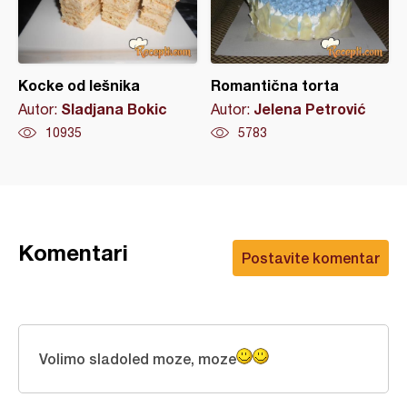
Kocke od lešnika
Romantična torta
Sladjana Bokic
Jelena Petrović
Autor:
Autor:
10935
5783
Komentari
Postavite komentar
Volimo sladoled moze, moze