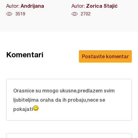
Andrijana
Zorica Stajić
Autor:
Autor:
3519
2702
Komentari
Postavite komentar
Orasnice su mnogo ukusne,predlazem svim
ljubiteljima oraha da ih probaju,nece se
pokajati