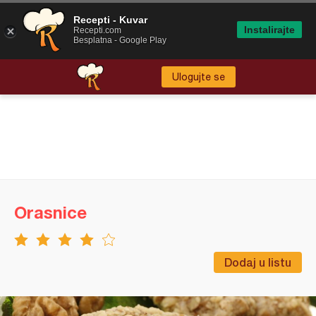
Recepti - Kuvar
Instalirajte
Recepti.com
Besplatna - Google Play
Ulogujte se
Orasnice
Dodaj u listu