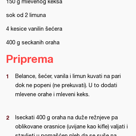
150 g mlevenog keksa
sok od 2 limuna
4 kesice vanilin šećera
400 g seckanih oraha
Priprema
Belance, šećer, vanila i limun kuvati na pari
dok ne popeni (ne prekuvati). U to dodati
mlevene orahe i mleveni keks.
Iseckati 400 g oraha na duže režnjeve pa
oblikovane orasnice (uvijane kao kifle) valjati i
stavljeti u pomašćen pleh da se suše na