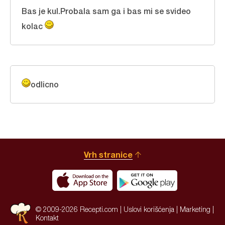
Bas je kul.Probala sam ga i bas mi se svideo
kolac
odlicno
Vrh stranice
© 2009-2026 Recepti.com |
Uslovi korišćenja
|
Marketing
|
Kontakt