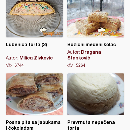
Lubenica torta (3)
Božićni medeni kolač
Dragana
Autor:
Milica Zivkovic
Stanković
Autor:
6744
5264
Posna pita sa jabukama
Prevrnuta nepečena
i čokoladom
torta