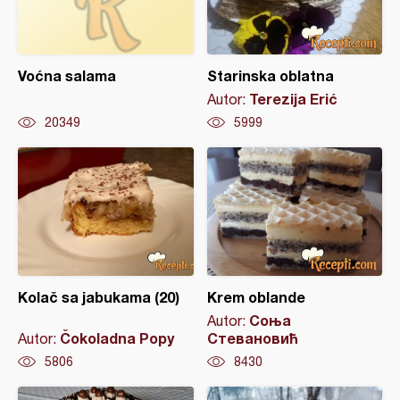
Voćna salama
Starinska oblatna
Terezija Erić
Autor:
20349
5999
Kolač sa jabukama (20)
Krem oblande
Соња
Autor:
Čokoladna Popy
Стевановић
Autor:
5806
8430