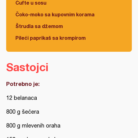
Ćufte u sosu
Čoko-moko sa kupovnim korama
Štrudla sa džemom
Pileći paprikaš sa krompirom
Sastojci
Potrebno je:
12 belanaca
800 g šećera
800 g mlevenih oraha