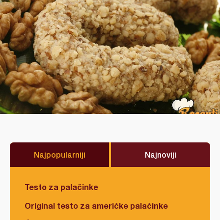
Najpopularniji
Najnoviji
Testo za palačinke
Original testo za američke palačinke