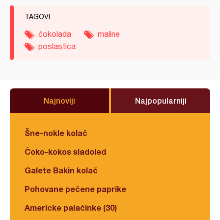
TAGOVI
čokolada
maline
poslastica
Najnoviji
Najpopularniji
Šne-nokle kolač
Čoko-kokos sladoled
Galete Bakin kolač
Pohovane pečene paprike
Americke palačinke (30)