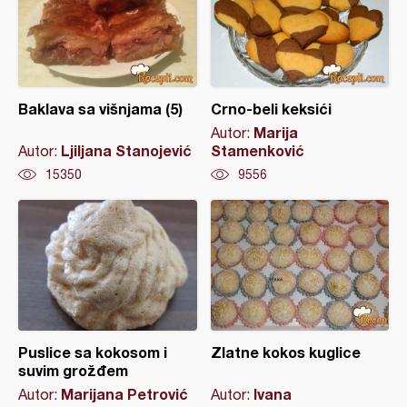
Baklava sa višnjama (5)
Crno-beli keksići
Marija
Autor:
Ljiljana Stanojević
Stamenković
Autor:
15350
9556
Puslice sa kokosom i
Zlatne kokos kuglice
suvim grožđem
Marijana Petrović
Ivana
Autor:
Autor: