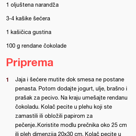
1 oljuštena narandža
3-4 kašike šećera
1 kašičica gustina
100 g rendane čokolade
Priprema
Jaja i šećere mutite dok smesa ne postane
penasta. Potom dodajte jogurt, ulje, brašno i
prašak za pecivo. Na kraju umešajte rendanu
čokoladu. Kolač pecite u plehu koji ste
zamastili ili obložili papirom za
pečenje..Koristite modlu prečnika oko 25 cm
ili pleh dimenzija 20x30 cm. Kolač pecite u