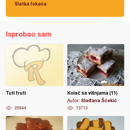
Slatka fokača
Isprobao sam
Tuti fruti
Kolač sa višnjama (11)
Slađana Šćekić
Autor:
20944
13713