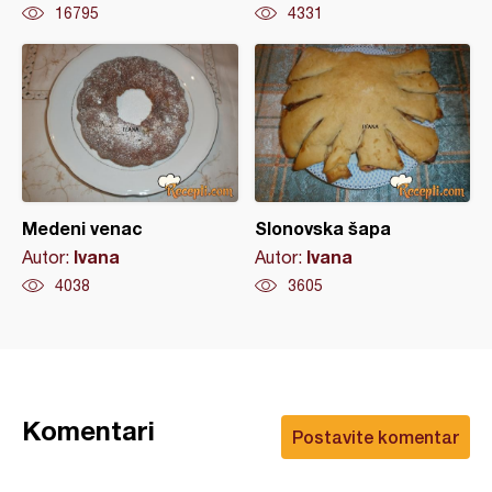
16795
4331
Medeni venac
Slonovska šapa
Ivana
Ivana
Autor:
Autor:
4038
3605
Komentari
Postavite komentar