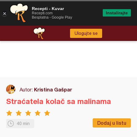
Recepti - Kuvar
Instalirajte
Recepti.com
Besplatna - Google Play
Ulogujte se
Kristina Gašpar
Autor:
Straćatela kolač sa malinama
Dodaj u listu
40 min