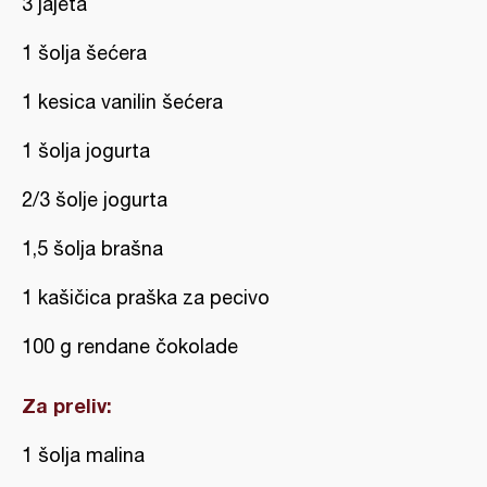
3 jajeta
1 šolja šećera
1 kesica vanilin šećera
1 šolja jogurta
2/3 šolje jogurta
1,5 šolja brašna
1 kašičica praška za pecivo
100 g rendane čokolade
Za preliv:
1 šolja malina