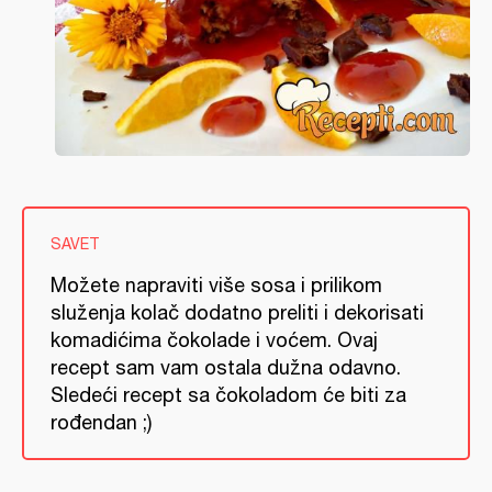
SAVET
Možete napraviti više sosa i prilikom
služenja kolač dodatno preliti i dekorisati
komadićima čokolade i voćem. Ovaj
recept sam vam ostala dužna odavno.
Sledeći recept sa čokoladom će biti za
rođendan ;)