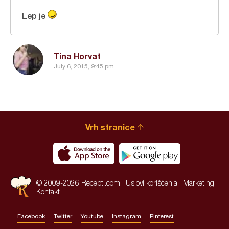
Lep je
Tina Horvat
July 6, 2015, 9:45 pm
Vrh stranice
© 2009-2026 Recepti.com |
Uslovi korišćenja
|
Marketing
|
Kontakt
Facebook
Twitter
Youtube
Instagram
Pinterest