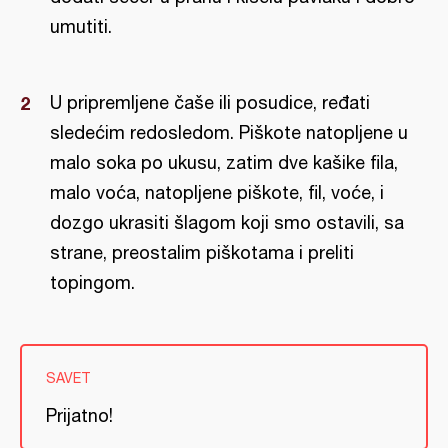
umutiti.
U pripremljene čaše ili posudice, ređati
sledećim redosledom. Piškote natopljene u
malo soka po ukusu, zatim dve kašike fila,
malo voća, natopljene piškote, fil, voće, i
dozgo ukrasiti šlagom koji smo ostavili, sa
strane, preostalim piškotama i preliti
topingom.
SAVET
Prijatno!