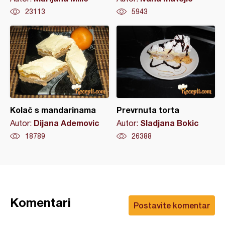
23113
5943
Kolač s mandarinama
Prevrnuta torta
Dijana Ademovic
Sladjana Bokic
Autor:
Autor:
18789
26388
Komentari
Postavite komentar