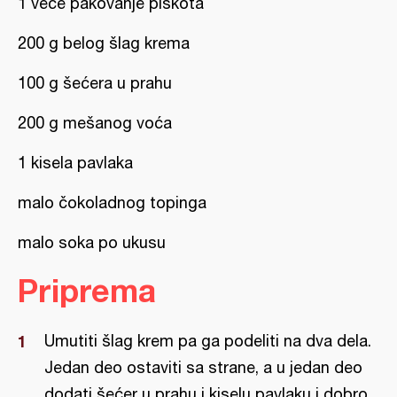
1 veće pakovanje piškota
200 g belog šlag krema
100 g šećera u prahu
200 g mešanog voća
1 kisela pavlaka
malo čokoladnog topinga
malo soka po ukusu
Priprema
Umutiti šlag krem pa ga podeliti na dva dela.
Jedan deo ostaviti sa strane, a u jedan deo
dodati šećer u prahu i kiselu pavlaku i dobro