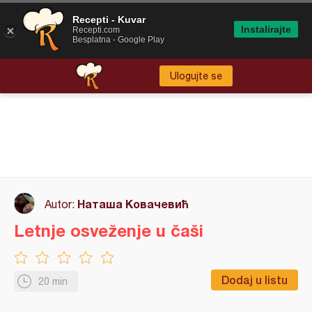
Recepti - Kuvar
Instalirajte
Recepti.com
Besplatna - Google Play
Ulogujte se
Наташа Ковачевић
Autor:
Letnje osveženje u čaši
Dodaj u listu
20 min