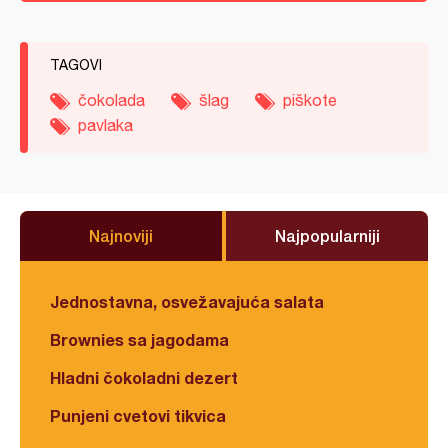
TAGOVI
čokolada
šlag
piškote
pavlaka
Najnoviji
Najpopularniji
Jednostavna, osvežavajuća salata
Brownies sa jagodama
Hladni čokoladni dezert
Punjeni cvetovi tikvica