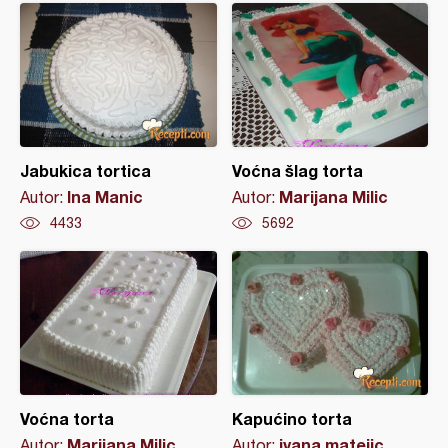
Jabukica tortica
Voćna šlag torta
Ina Manic
Marijana Milic
Autor:
Autor:
4433
5692
Voćna torta
Kapućino torta
Marijana Milic
ivana matejic
Autor:
Autor: