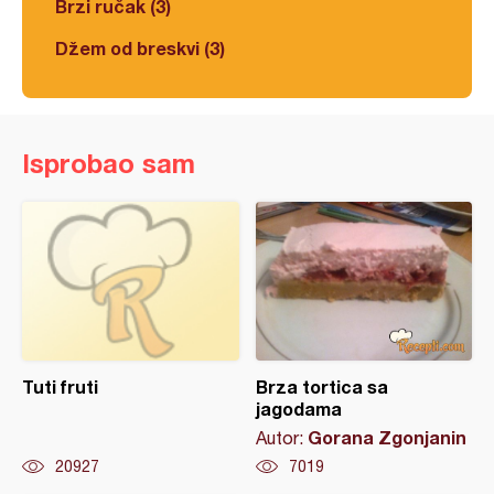
Brzi ručak (3)
Džem od breskvi (3)
Isprobao sam
Tuti fruti
Brza tortica sa
jagodama
Gorana Zgonjanin
Autor:
20927
7019