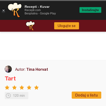
Recepti - Kuvar
Instalirajte
Recepti.com
Besplatna - Google Play
Ulogujte se
Tina Horvat
Autor:
Tart
Dodaj u listu
120 min