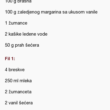
100 g brašna
100 g zaledjenog margarina sa ukusom vanile
1 žumance
2 kašike ledene vode
50 g prah šećera
Fil 1:
4 breskve
250 ml mleka
2 žumanceta
2 vanil šećera