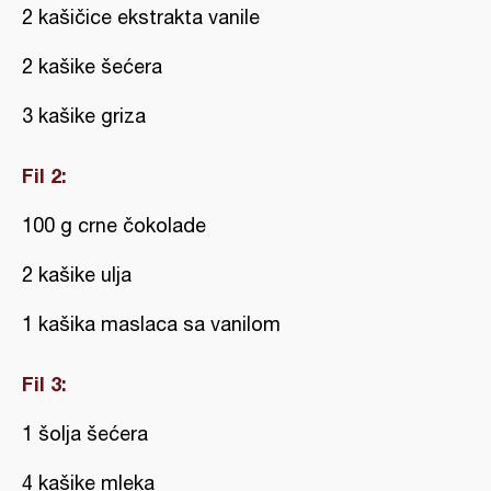
2 kašičice ekstrakta vanile
2 kašike šećera
3 kašike griza
Fil 2:
100 g crne čokolade
2 kašike ulja
1 kašika maslaca sa vanilom
Fil 3:
1 šolja šećera
4 kašike mleka