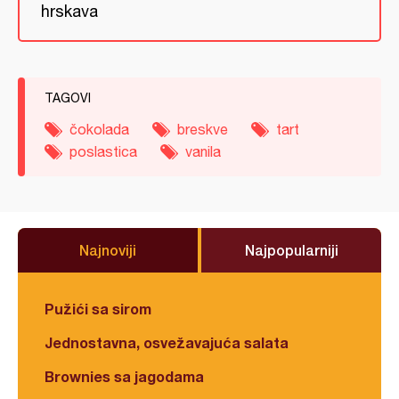
hrskava
TAGOVI
čokolada
breskve
tart
poslastica
vanila
Najnoviji
Najpopularniji
Pužići sa sirom
Jednostavna, osvežavajuća salata
Brownies sa jagodama