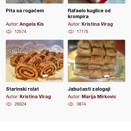
Pita sa rogačem
Rafaelo kuglice od
krompira
Angela Kis
Kristina Virag
Autor:
Autor:
12574
17175
Starinski rolat
Jabučasti zalogaji
Kristina Virag
Marija Mirkovic
Autor:
Autor:
26024
3874