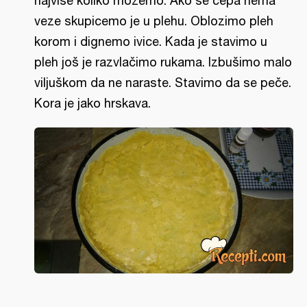
najvise koliko mozemo. Ako se cepa nema
veze skupicemo je u plehu. Oblozimo pleh
korom i dignemo ivice. Kada je stavimo u
pleh još je razvlačimo rukama. Izbušimo malo
viljuškom da ne naraste. Stavimo da se peče.
Kora je jako hrskava.