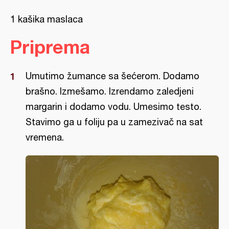
1 kašika maslaca
Priprema
Umutimo žumance sa šećerom. Dodamo
brašno. Izmešamo. Izrendamo zaledjeni
margarin i dodamo vodu. Umesimo testo.
Stavimo ga u foliju pa u zamezivač na sat
vremena.