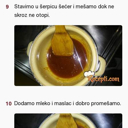
Stavimo u šerpicu šećer i mešamo dok ne
skroz ne otopi.
Dodamo mleko i maslac i dobro promešamo.