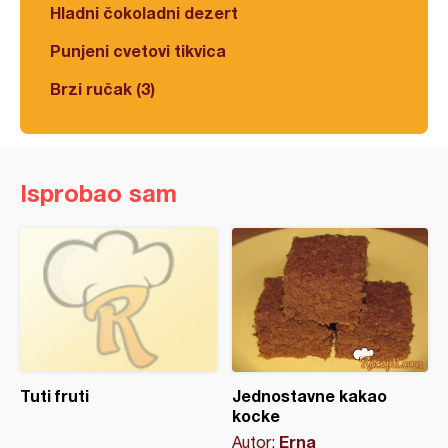
Hladni čokoladni dezert
Punjeni cvetovi tikvica
Brzi ručak (3)
Isprobao sam
Tuti fruti
Jednostavne kakao
kocke
Erna
Autor: