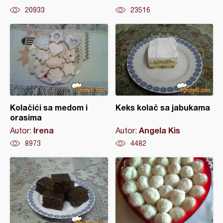
20933
23516
Kolačići sa medom i
Keks kolač sa jabukama
orasima
Irena
Angela Kis
Autor:
Autor:
8973
4482