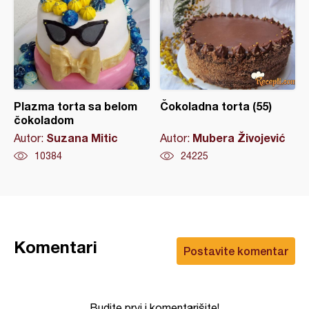
Plazma torta sa belom
Čokoladna torta (55)
čokoladom
Suzana Mitic
Mubera Živojević
Autor:
Autor:
10384
24225
Komentari
Postavite komentar
Budite prvi i komentarišite!