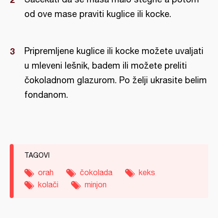
od ove mase praviti kuglice ili kocke.
Pripremljene kuglice ili kocke možete uvaljati
u mleveni lešnik, badem ili možete preliti
čokoladnom glazurom. Po želji ukrasite belim
fondanom.
TAGOVI
orah
čokolada
keks
kolači
minjon