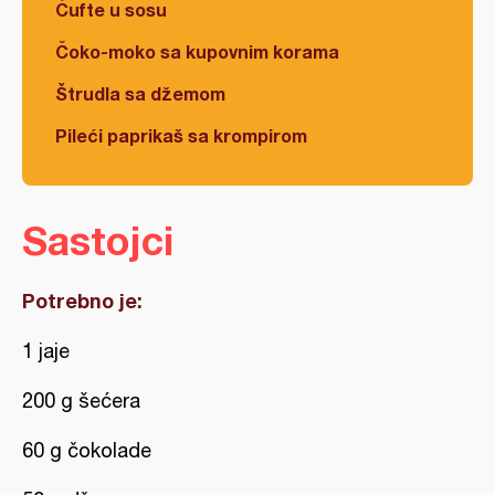
Ćufte u sosu
Čoko-moko sa kupovnim korama
Štrudla sa džemom
Pileći paprikaš sa krompirom
Sastojci
Potrebno je:
1 jaje
200 g šećera
60 g čokolade