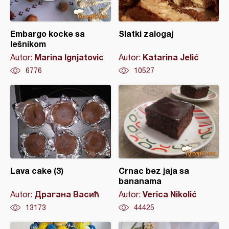
Embargo kocke sa
Slatki zalogaj
lešnikom
Marina Ignjatovic
Katarina Jelić
Autor:
Autor:
6776
10527
Lava cake (3)
Crnac bez jaja sa
bananama
Драгана Васић
Verica Nikolić
Autor:
Autor:
13173
44425