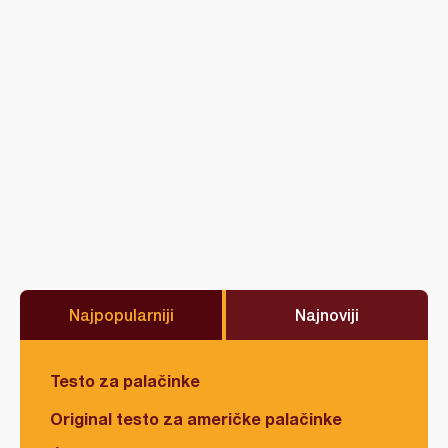
Najpopularniji
Najnoviji
Testo za palačinke
Original testo za američke palačinke