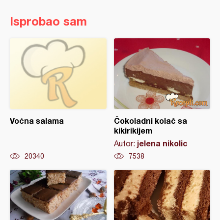
Isprobao sam
Voćna salama
Čokoladni kolač sa
kikirikijem
jelena nikolic
Autor:
20340
7538