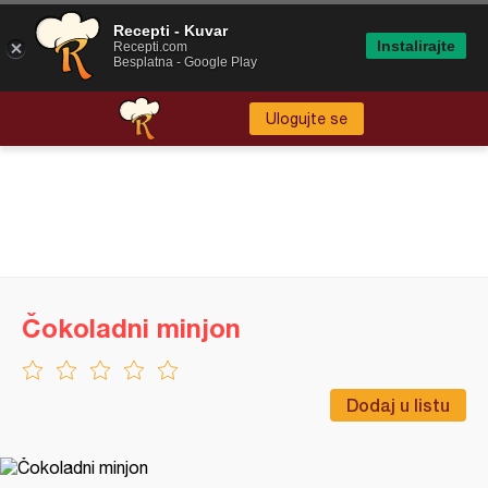
Recepti - Kuvar
Instalirajte
Recepti.com
Besplatna - Google Play
Ulogujte se
Čokoladni minjon
Dodaj u listu