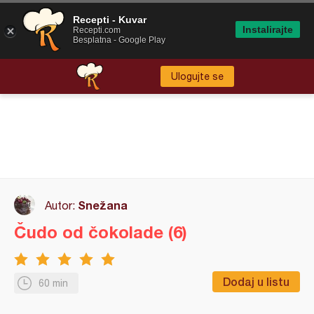
Recepti - Kuvar
Instalirajte
Recepti.com
Besplatna - Google Play
Ulogujte se
Snežana
Autor:
Čudo od čokolade (6)
Dodaj u listu
60 min