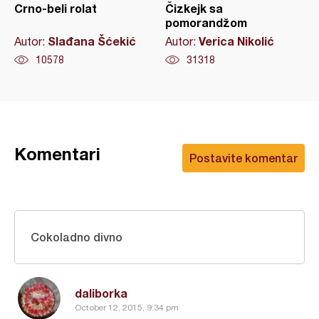
Crno-beli rolat
Čizkejk sa
pomorandžom
Slađana Šćekić
Verica Nikolić
Autor:
Autor:
10578
31318
Komentari
Postavite komentar
Cokoladno divno
daliborka
October 12, 2015, 9:34 pm