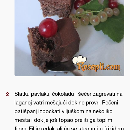
Slatku pavlaku, čokoladu i šećer zagrevati na
laganoj vatri mešajući dok ne provri. Pečeni
patišpanj izbockati viljuškom na nekoliko
mesta i dok je još topao preliti ga toplim
filom. Fil je redak, ali će se stegnuti u frižideru