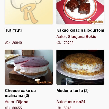
Tuti fruti
Kakao kolač sa jogurtom
Sladjana Bokic
Autor:
20940
70703
Cheese cake sa
Medena torta (2)
malinama (2)
Dijana
murisa24
Autor:
Autor:
30655
5046