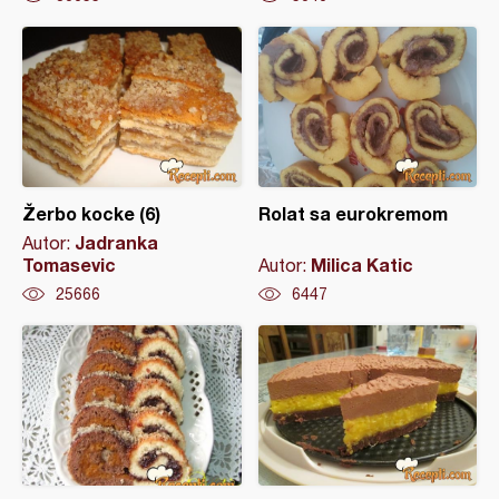
Žerbo kocke (6)
Rolat sa eurokremom
Jadranka
Autor:
Tomasevic
Milica Katic
Autor:
25666
6447