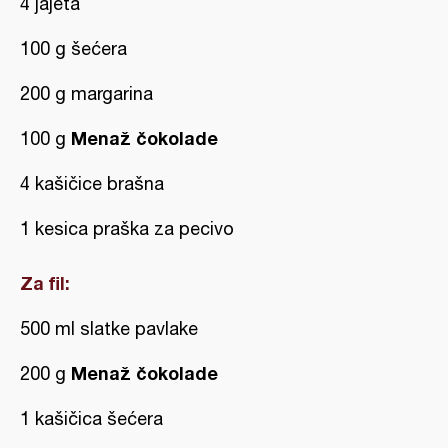
4 jajeta
100 g šećera
200 g margarina
Menaž čokolade
100 g
4 kašičice brašna
1 kesica praška za pecivo
Za fil:
500 ml slatke pavlake
Menaž čokolade
200 g
1 kašičica šećera