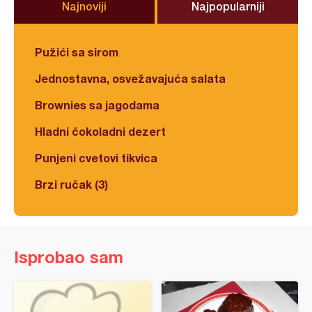
Najnoviji
Najpopularniji
Pužići sa sirom
Jednostavna, osvežavajuća salata
Brownies sa jagodama
Hladni čokoladni dezert
Punjeni cvetovi tikvica
Brzi ručak (3)
Isprobao sam