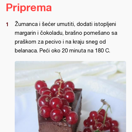
Priprema
Žumanca i šećer umutiti, dodati istopljeni
margarin i čokoladu, brašno pomešano sa
praškom za pecivo i na kraju sneg od
belanaca. Peći oko 20 minuta na 180 C.