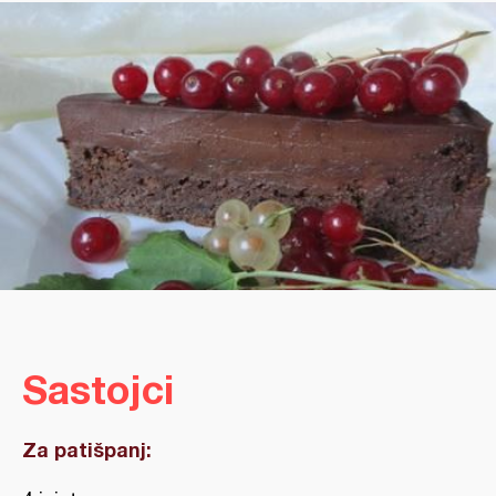
Sastojci
Za patišpanj: