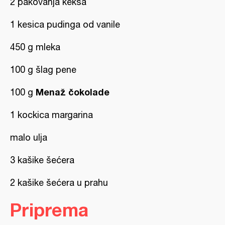
2 pakovanja keksa
1 kesica pudinga od vanile
450 g mleka
100 g šlag pene
Menaž čokolade
100 g
1 kockica margarina
malo ulja
3 kašike šećera
2 kašike šećera u prahu
Priprema