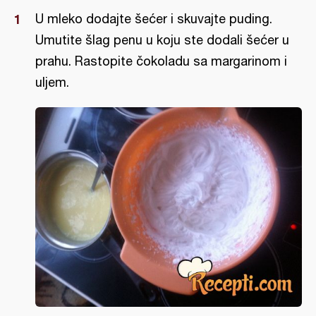
U mleko dodajte šećer i skuvajte puding.
Umutite šlag penu u koju ste dodali šećer u
prahu. Rastopite čokoladu sa margarinom i
uljem.