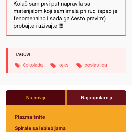
Kolač sam prvi put napravila sa
materijalom koji sam imala pri ruci ispao je
fenomenalno i sada ga često pravim:)
probajte i uživajte !!!!
TAGOVI
čokolada
keks
poslastica
Najnoviji
Najpopularniji
Plazma šnite
Spirale sa leblebijama