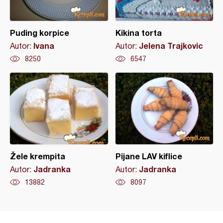
Puding korpice
Kikina torta
Ivana
Jelena Trajkovic
Autor:
Autor:
8250
6547
Žele krempita
Pijane LAV kiflice
Jadranka
Jadranka
Autor:
Autor:
13882
8097