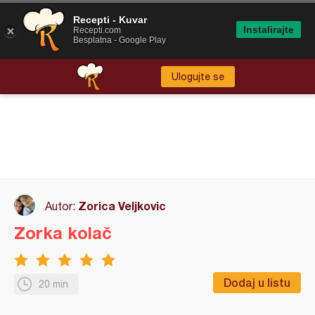
Recepti - Kuvar
Instalirajte
Recepti.com
Besplatna - Google Play
Ulogujte se
Zorica Veljkovic
Autor:
Zorka kolač
Dodaj u listu
20 min