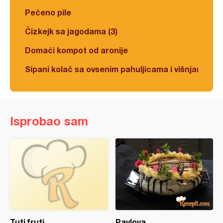
Pečeno pile
Čizkejk sa jagodama (3)
Domaći kompot od aronije
Sipani kolač sa ovsenim pahuljicama i višnjama
Isprobao sam
Tuti fruti
Pavlova