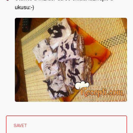
ukusu:-)
SAVET