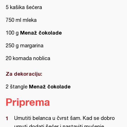
5 kašika šećera
750 ml mleka
Menaž čokolade
100 g
250 g margarina
20 komada noblica
Za dekoraciju:
Menaž čokolade
2 štangle
Priprema
Umutiti belanca u čvrst šam. Kad se dobro
umuti dodati šećer i nastaviti mućenje.