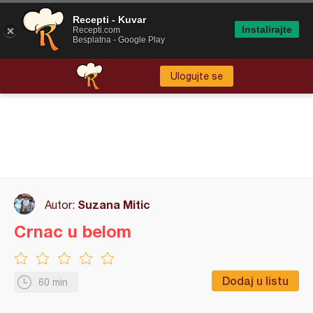
Recepti - Kuvar
Instalirajte
Recepti.com
Besplatna - Google Play
Ulogujte se
Suzana Mitic
Autor:
Crnac u belom
Dodaj u listu
60 min