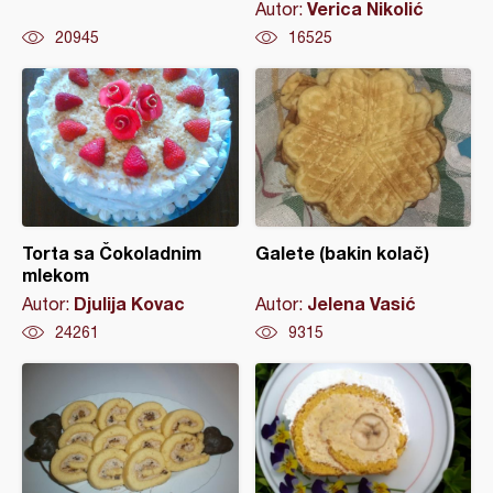
Verica Nikolić
Autor:
20945
16525
Torta sa Čokoladnim
Galete (bakin kolač)
mlekom
Djulija Kovac
Jelena Vasić
Autor:
Autor:
24261
9315