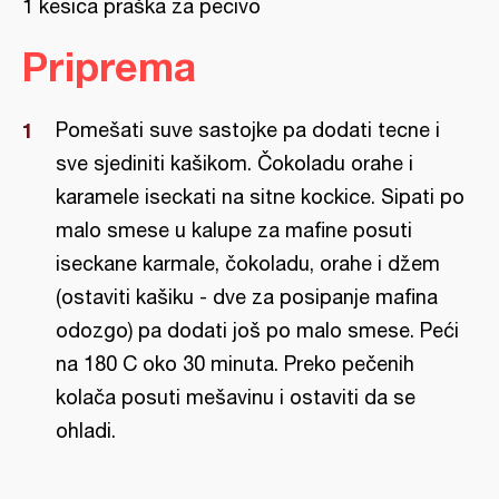
1 kesica praška za pecivo
Priprema
Pomešati suve sastojke pa dodati tecne i
sve sjediniti kašikom. Čokoladu orahe i
karamele iseckati na sitne kockice. Sipati po
malo smese u kalupe za mafine posuti
iseckane karmale, čokoladu, orahe i džem
(ostaviti kašiku - dve za posipanje mafina
odozgo) pa dodati još po malo smese. Peći
na 180 C oko 30 minuta. Preko pečenih
kolača posuti mešavinu i ostaviti da se
ohladi.