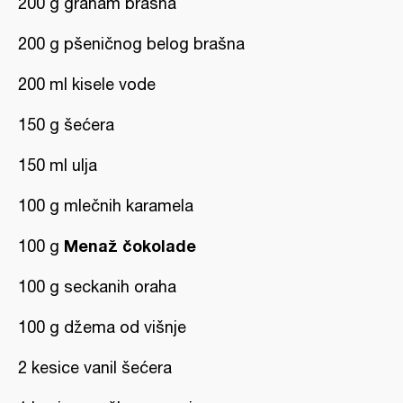
200 g graham brašna
200 g pšeničnog belog brašna
200 ml kisele vode
150 g šećera
150 ml ulja
100 g mlečnih karamela
Menaž čokolade
100 g
100 g seckanih oraha
100 g džema od višnje
2 kesice vanil šećera