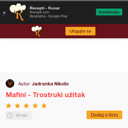
Recepti - Kuvar
Instalirajte
Recepti.com
Besplatna - Google Play
Ulogujte se
Jadranka Nikolic
Autor:
Mafini - Trostruki užitak
Dodaj u listu
40 min