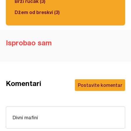
Brzi ručak (3)
Džem od breskvi (3)
Isprobao sam
Komentari
Postavite komentar
Divni mafini