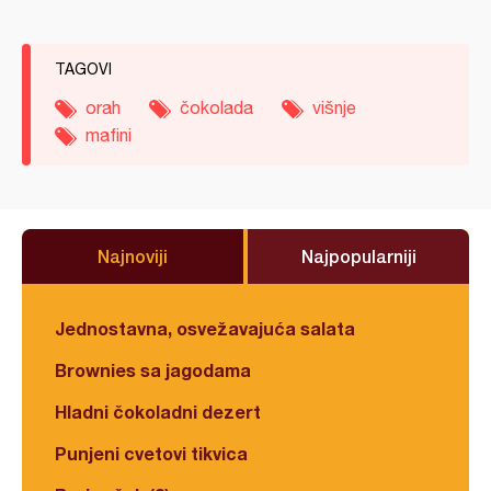
TAGOVI
orah
čokolada
višnje
mafini
Najnoviji
Najpopularniji
Jednostavna, osvežavajuća salata
Brownies sa jagodama
Hladni čokoladni dezert
Punjeni cvetovi tikvica