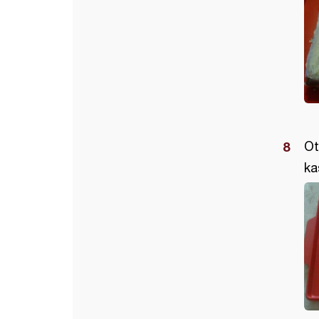
Ot
ka