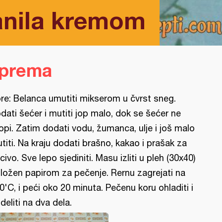
anila kremom
iprema
re: Belanca umutiti mikserom u čvrst sneg.
dati šećer i mutiti jop malo, dok se šećer ne
opi. Zatim dodati vodu, žumanca, ulje i još malo
titi. Na kraju dodati brašno, kakao i prašak za
civo. Sve lepo sjediniti. Masu izliti u pleh (30x40)
ložen papirom za pečenje. Rernu zagrejati na
0'C, i peći oko 20 minuta. Pečenu koru ohladiti i
deliti na dva dela.