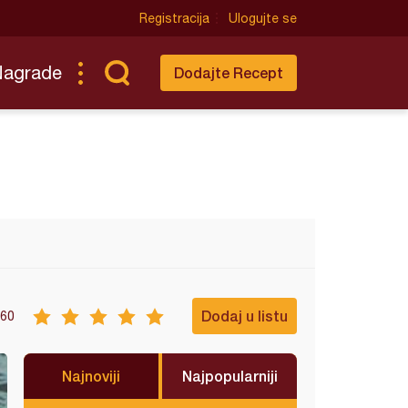
Registracija
Ulogujte se
Nagrade
Dodajte Recept
Dodaj u listu
60
Najnoviji
Najpopularniji