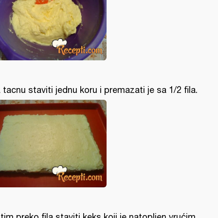
 tacnu staviti jednu koru i premazati je sa 1/2 fila.
tim preko fila staviti keks koji je natopljen vrućim