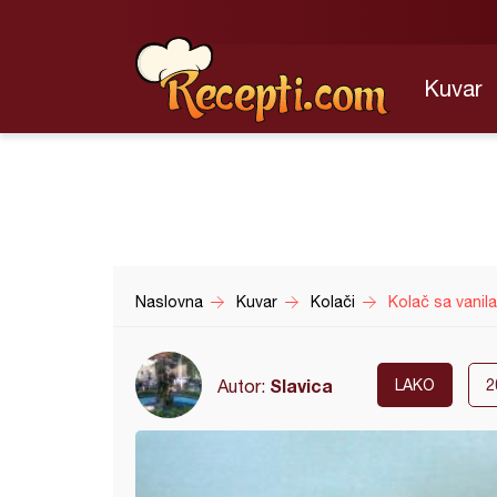
Kuvar
Naslovna
Kuvar
Kolači
Kolač sa vanil
Slavica
Autor:
LAKO
2