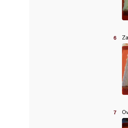
Za
Ov