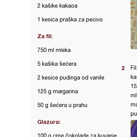
2 kašike kakaoa
1 kesica praška za pecivo
Za fil:
750 ml mleka
5 kašika šećera
Fi
ka
2 kesice pudinga od vanile
15
125 g margarina
ml
ma
50 g šećera u prahu
pu
Glazura:
100 g crne čokolade za kuvanje