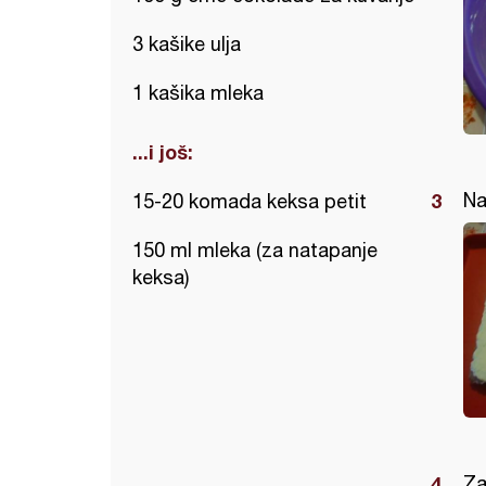
3 kašike ulja
1 kašika mleka
...i još:
Na
15-20 komada keksa petit
150 ml mleka (za natapanje
keksa)
Za