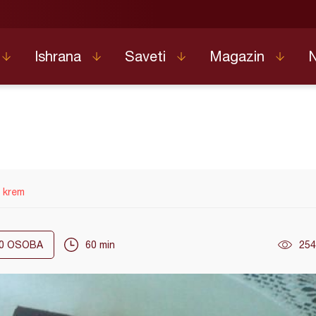
Ishrana
Saveti
Magazin
a krem
0
OSOBA
60 min
254