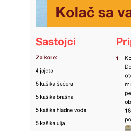
Kolač sa v
Sastojci
Pr
Za kore:
Ko
Do
4 jajeta
ot
5 kašika šećera
mu
pe
5 kašika brašna
ob
5 kašika hladne vode
18
po
5 kašika ulja