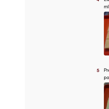
ml
Pr
po