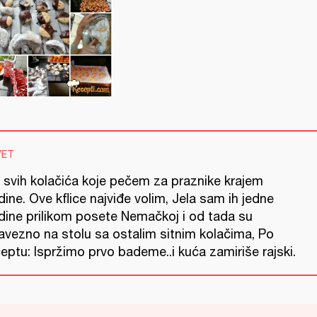
VET
 svih kolačića koje pečem za praznike krajem
ine. Ove kflice najviđe volim, Jela sam ih jedne
dine prilikom posete Nemačkoj i od tada su
avezno na stolu sa ostalim sitnim kolačima, Po
eptu: Ispržimo prvo bademe..i kuća zamiriše rajski.