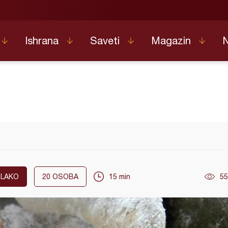
Ishrana
Saveti
Magazin
LAKO
20
OSOBA
15 min
55