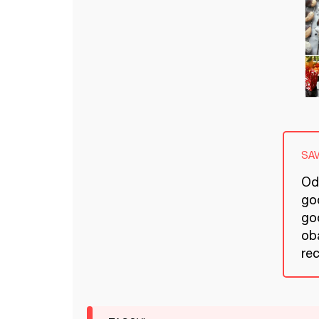
SA
Od
god
go
ob
rec