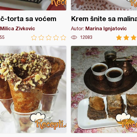
č-torta sa voćem
Krem šnite sa mali
Milica Zivkovic
Marina Ignjatovic
Autor:
55
12083