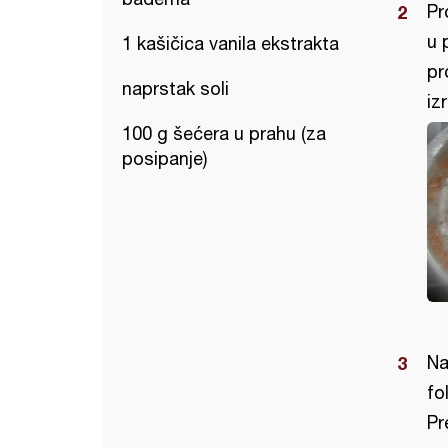
Pr
u 
1 kašičica vanila ekstrakta
pr
naprstak soli
iz
100 g šećera u prahu (za
posipanje)
Na
fo
Pr