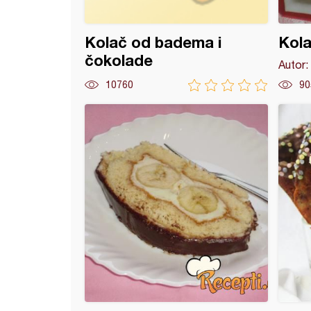
Kolač od badema i
Kola
čokolade
Autor:
10760
90
tart na sprat