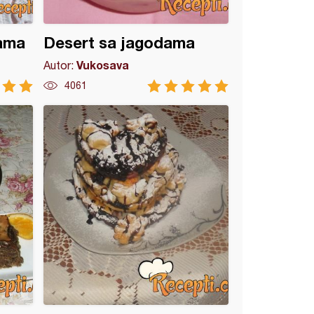
nama
Desert sa jagodama
Vukosava
Autor:
4061