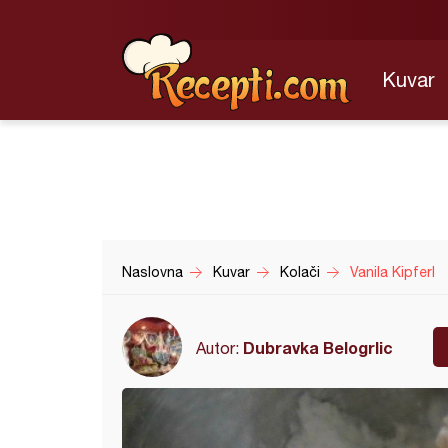
Kuvar
Naslovna
Kuvar
Kolači
Vanila Kipferl
Dubravka Belogrlic
Autor: