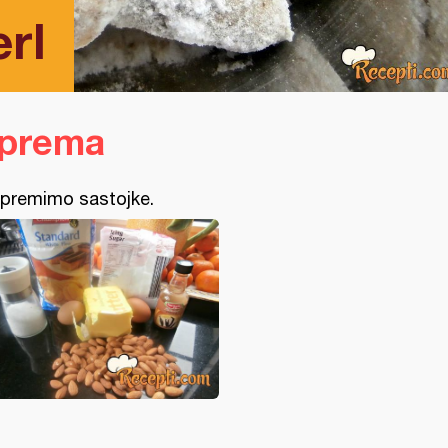
erl
iprema
ipremimo sastojke.