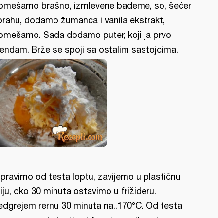
omešamo brašno, izmlevene bademe, so, šećer
prahu, dodamo žumanca i vanila ekstrakt,
omešamo. Sada dodamo puter, koji ja prvo
rendam. Brže se spoji sa ostalim sastojcima.
pravimo od testa loptu, zavijemo u plastičnu
liju, oko 30 minuta ostavimo u frižideru.
edgrejem rernu 30 minuta na..170°C. Od testa