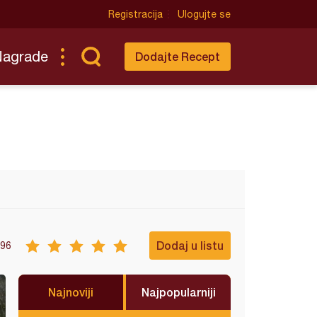
Registracija
Ulogujte se
Nagrade
Dodajte Recept
Dodaj u listu
96
Najnoviji
Najpopularniji