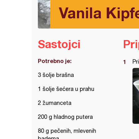
Vanila Kipf
Sastojci
Pr
Potrebno je:
Pr
3 šolje brašna
1 šolje šećera u prahu
2 žumanceta
200 g hladnog putera
80 g pečenih, mlevenih
badema