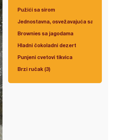
Pužići sa sirom
Jednostavna, osvežavajuća salata
Brownies sa jagodama
Hladni čokoladni dezert
Punjeni cvetovi tikvica
Brzi ručak (3)