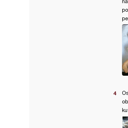
na
po
pe
Os
ob
kut