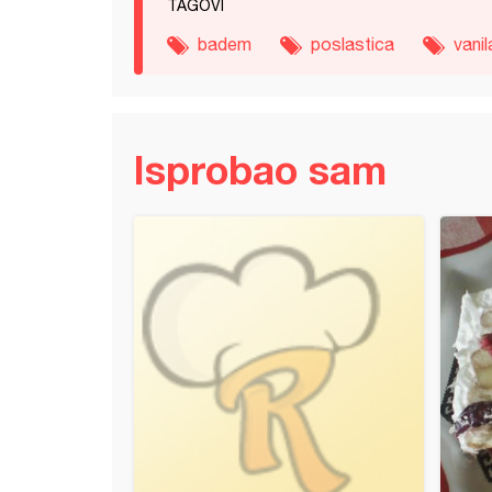
TAGOVI
badem
poslastica
vanil
Isprobao sam
t sa jagodama