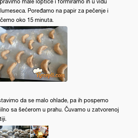
pravimo male loptice i formiramo ih u vidu
lumeseca. Poređamo na papir za pečenje i
čemo oko 15 minuta.
tavimo da se malo ohlade, pa ih pospemo
ilno sa šećerom u prahu. Čuvamo u zatvorenoj
iji.