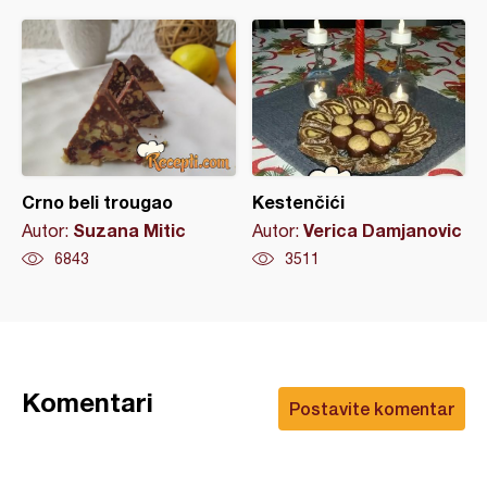
Crno beli trougao
Kestenčići
Suzana Mitic
Verica Damjanovic
Autor:
Autor:
6843
3511
Komentari
Postavite komentar