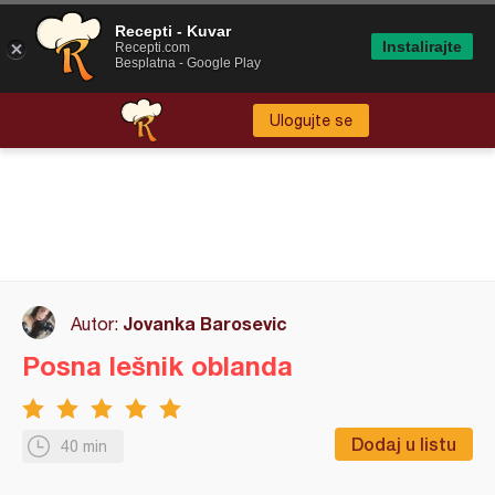
Recepti - Kuvar
Instalirajte
Recepti.com
Besplatna - Google Play
Ulogujte se
Jovanka Barosevic
Autor:
Posna lešnik oblanda
Dodaj u listu
40 min