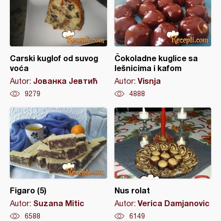
Carski kuglof od suvog
Čokoladne kuglice sa
voća
lešnicima i kafom
Јованка Јевтић
Visnja
Autor:
Autor:
9279
4888
Figaro (5)
Nus rolat
Suzana Mitic
Verica Damjanovic
Autor:
Autor:
6588
6149