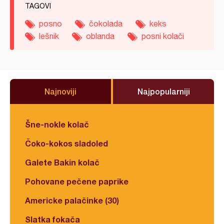
TAGOVI
posno
čokolada
keks
lešnik
oblanda
posni kolači
Najnoviji
Najpopularniji
Šne-nokle kolač
Čoko-kokos sladoled
Galete Bakin kolač
Pohovane pečene paprike
Americke palačinke (30)
Slatka fokača