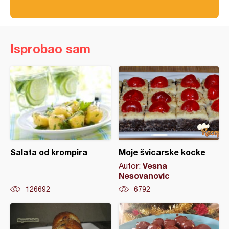
Isprobao sam
Salata od krompira
Moje švicarske kocke
Vesna
Autor:
Nesovanovic
126692
6792