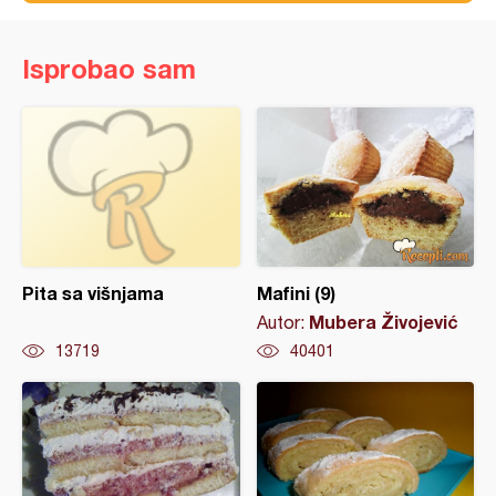
Isprobao sam
Pita sa višnjama
Mafini (9)
Mubera Živojević
Autor:
13719
40401