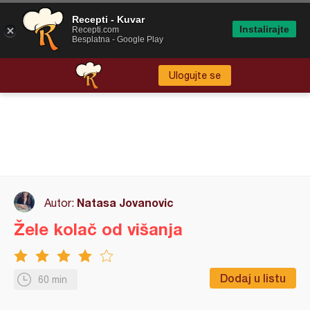
Recepti - Kuvar
Instalirajte
Recepti.com
Besplatna - Google Play
Ulogujte se
Natasa Jovanovic
Autor:
Žele kolač od višanja
Dodaj u listu
60 min