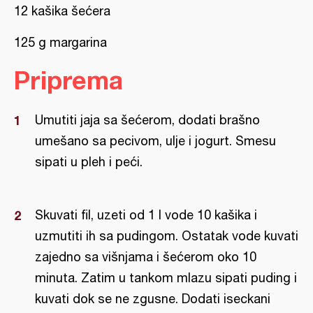
12 kašika šećera
125 g margarina
Priprema
Umutiti jaja sa šećerom, dodati brašno
umešano sa pecivom, ulje i jogurt. Smesu
sipati u pleh i peći.
Skuvati fil, uzeti od 1 l vode 10 kašika i
uzmutiti ih sa pudingom. Ostatak vode kuvati
zajedno sa višnjama i šećerom oko 10
minuta. Zatim u tankom mlazu sipati puding i
kuvati dok se ne zgusne. Dodati iseckani