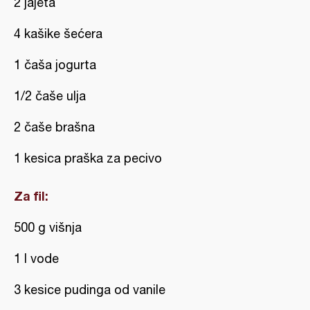
2 jajeta
4 kašike šećera
1 čaša jogurta
1/2 čaše ulja
2 čaše brašna
1 kesica praška za pecivo
Za fil:
500 g višnja
1 l vode
3 kesice pudinga od vanile