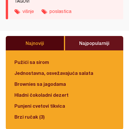
TAGOVI
višnje
poslastica
Najnoviji
Najpopularniji
Pužići sa sirom
Jednostavna, osvežavajuća salata
Brownies sa jagodama
Hladni čokoladni dezert
Punjeni cvetovi tikvica
Brzi ručak (3)