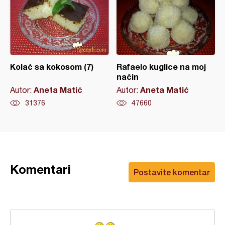
Kolač sa kokosom (7)
Rafaelo kuglice na moj
način
Aneta Matić
Aneta Matić
Autor:
Autor:
31376
47660
Komentari
Postavite komentar