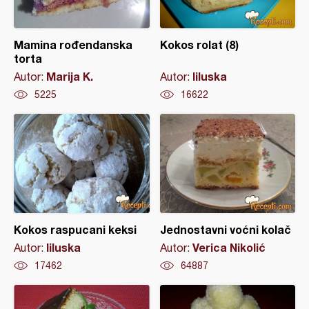
Mamina rođendanska
Kokos rolat (8)
torta
Marija K.
liluska
Autor:
Autor:
5225
16622
Kokos raspucani keksi
Jednostavni voćni kolač
liluska
Verica Nikolić
Autor:
Autor:
17462
64887