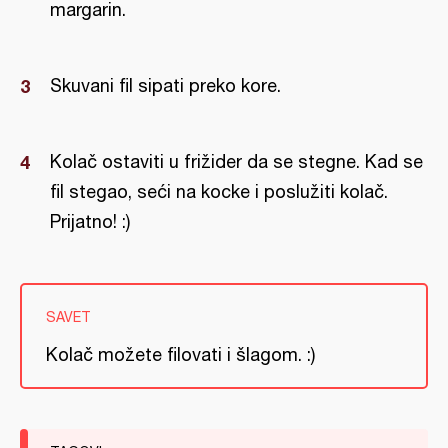
margarin.
Skuvani fil sipati preko kore.
Kolač ostaviti u frižider da se stegne. Kad se
fil stegao, seći na kocke i poslužiti kolač.
Prijatno! :)
SAVET
Kolač možete filovati i šlagom. :)