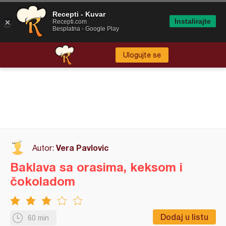
Recepti - Kuvar
Instalirajte
Recepti.com
Besplatna - Google Play
Ulogujte se
Vera Pavlovic
Autor:
Baklava sa orasima, keksom i
čokoladom
Dodaj u listu
60 min