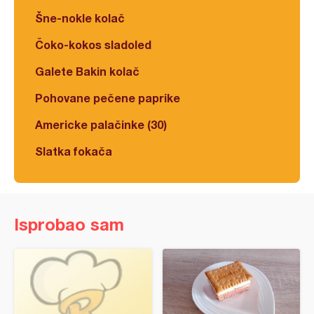
Šne-nokle kolač
Čoko-kokos sladoled
Galete Bakin kolač
Pohovane pečene paprike
Americke palačinke (30)
Slatka fokača
Isprobao sam