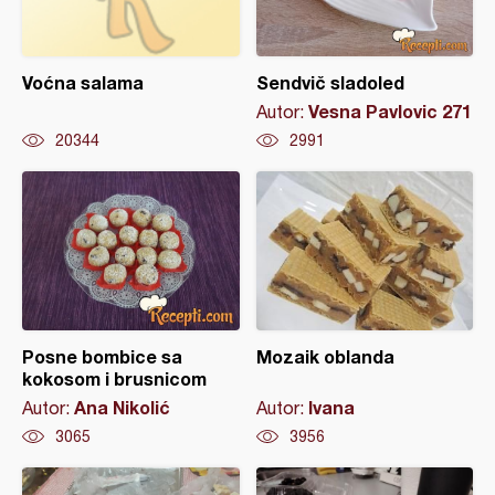
Voćna salama
Sendvič sladoled
Vesna Pavlovic 271
Autor:
20344
2991
Posne bombice sa
Mozaik oblanda
kokosom i brusnicom
Ana Nikolić
Ivana
Autor:
Autor:
3065
3956