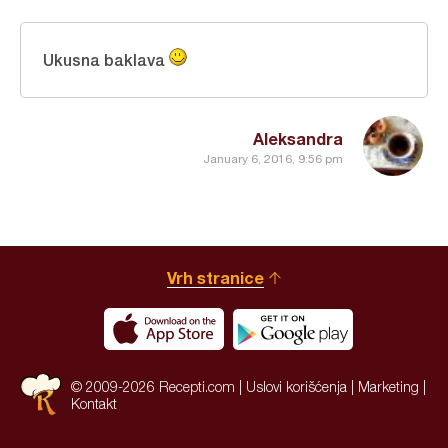
Ukusna baklava
Aleksandra
January 6, 2016, 9:56 pm
Vrh stranice
© 2009-2026 Recepti.com |
Uslovi korišćenja
|
Marketing
|
Kontakt