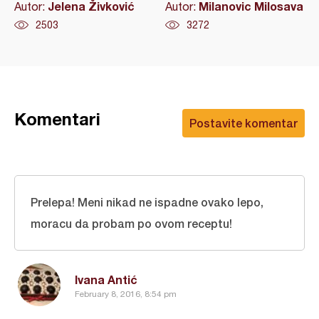
Jelena Živković
Milanovic Milosava
Autor:
Autor:
2503
3272
Komentari
Postavite komentar
Prelepa! Meni nikad ne ispadne ovako lepo,
moracu da probam po ovom receptu!
Ivana Antić
February 8, 2016, 8:54 pm