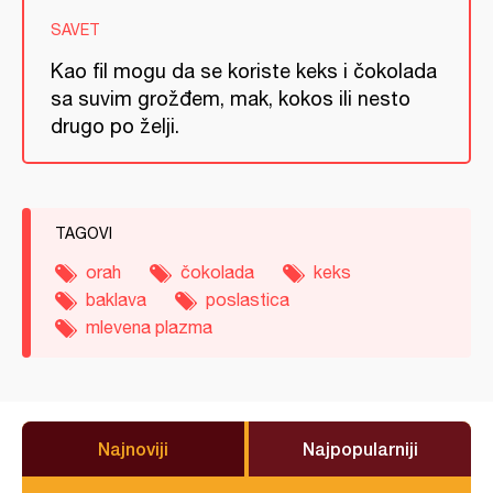
SAVET
Kao fil mogu da se koriste keks i čokolada
sa suvim grožđem, mak, kokos ili nesto
drugo po želji.
TAGOVI
orah
čokolada
keks
baklava
poslastica
mlevena plazma
Najnoviji
Najpopularniji