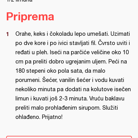
Priprema
Orahe, keks i čokoladu lepo umešati. Uzimati
po dve kore i po ivici stavljati fil. Čvrsto uviti i
ređati u pleh. Iseći na parčiće veličine oko 10
cm pa preliti dobro ugrejanim uljem. Peći na
180 stepeni oko pola sata, da malo
porumeni. Šećer, vanilin šećer i vodu kuvati
nekoliko minuta pa dodati na kolutove isečen
limun i kuvati još 2-3 minuta. Vruću baklavu
preliti malo prohlađenim sirupom. Služiti
ohlađeno. Prijatno!