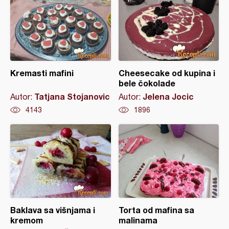
Kremasti mafini
Cheesecake od kupina i
bele čokolade
Tatjana Stojanovic
Jelena Jocic
Autor:
Autor:
4143
1896
Baklava sa višnjama i
Torta od mafina sa
kremom
malinama