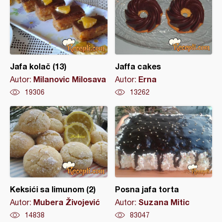
Jafa kolač (13)
Jaffa cakes
Milanovic Milosava
Erna
Autor:
Autor:
19306
13262
Keksići sa limunom (2)
Posna jafa torta
Mubera Živojević
Suzana Mitic
Autor:
Autor:
14838
83047