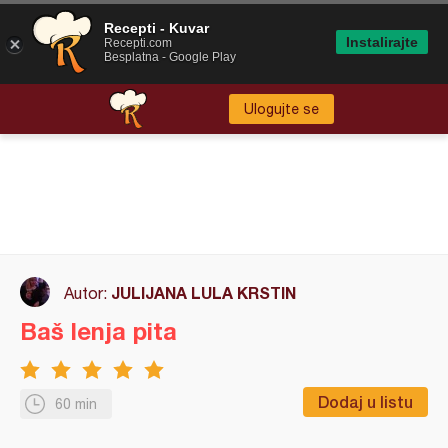
Recepti - Kuvar
Instalirajte
Recepti.com
Besplatna - Google Play
Ulogujte se
JULIJANA LULA KRSTIN
Autor:
Baš lenja pita
Dodaj u listu
60 min