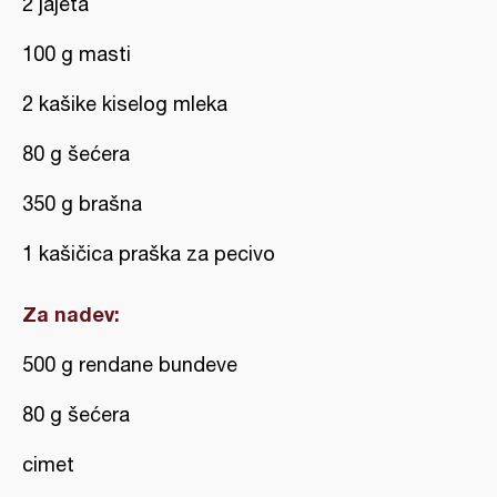
2 jajeta
100 g masti
2 kašike kiselog mleka
80 g šećera
350 g brašna
1 kašičica praška za pecivo
Za nadev:
500 g rendane bundeve
80 g šećera
cimet