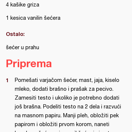
4 kašike griza
1 kesica vanilin šećera
Ostalo:
šećer u prahu
Priprema
Pomešati varjačom šećer, mast, jaja, kiselo
mleko, dodati brašno i prašak za pecivo.
Zamesiti testo i ukoliko je potrebno dodati
još brašna. Podeliti testo na 2 dela i razvući
na masnom papiru. Manji pleh, obložiti pek
papirom i obložiti prvom korom, naneti