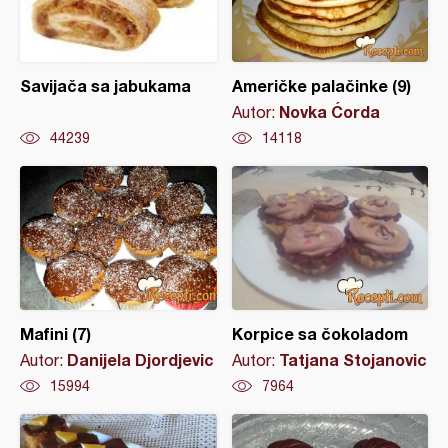
Savijača sa jabukama
Američke palačinke (9)
Novka Ćorda
Autor:
44239
14118
Mafini (7)
Korpice sa čokoladom
Danijela Djordjevic
Tatjana Stojanovic
Autor:
Autor:
15994
7964