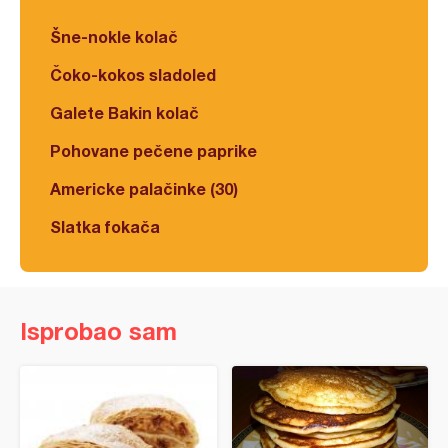
Šne-nokle kolač
Čoko-kokos sladoled
Galete Bakin kolač
Pohovane pečene paprike
Americke palačinke (30)
Slatka fokača
Isprobao sam