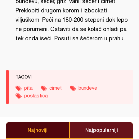
bundevu, šećer, griz, vanil šećer i cimet.
Preklopiti drugom korom i izbockati
viljuškom. Peći na 180-200 stepeni dok lepo
ne porumeni. Ostaviti da se kolač ohladi pa
tek onda iseći. Posuti sa šećerom u prahu.
TAGOVI
pita
cimet
bundeve
poslastica
Najnoviji
Najpopularniji