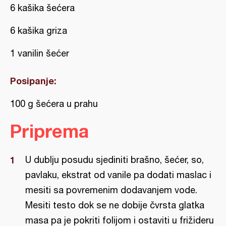
6 kašika šećera
6 kašika griza
1 vanilin šećer
Posipanje:
100 g šećera u prahu
Priprema
U dublju posudu sjediniti brašno, šećer, so,
pavlaku, ekstrat od vanile pa dodati maslac i
mesiti sa povremenim dodavanjem vode.
Mesiti testo dok se ne dobije čvrsta glatka
masa pa je pokriti folijom i ostaviti u frižideru