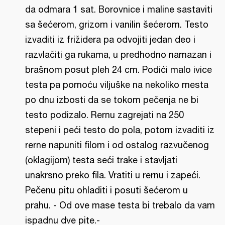
da odmara 1 sat. Borovnice i maline sastaviti
sa šećerom, grizom i vanilin šećerom. Testo
izvaditi iz frižidera pa odvojiti jedan deo i
razvlačiti ga rukama, u predhodno namazan i
brašnom posut pleh 24 cm. Podići malo ivice
testa pa pomoću viljuške na nekoliko mesta
po dnu izbosti da se tokom pečenja ne bi
testo podizalo. Rernu zagrejati na 250
stepeni i peći testo do pola, potom izvaditi iz
rerne napuniti filom i od ostalog razvučenog
(oklagijom) testa seći trake i stavljati
unakrsno preko fila. Vratiti u rernu i zapeći.
Pečenu pitu ohladiti i posuti šećerom u
prahu. - Od ove mase testa bi trebalo da vam
ispadnu dve pite.-