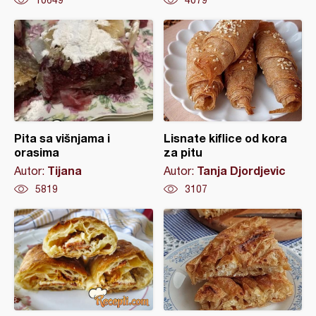
10649
4079
Pita sa višnjama i
Lisnate kiflice od kora
orasima
za pitu
Tijana
Tanja Djordjevic
Autor:
Autor:
5819
3107