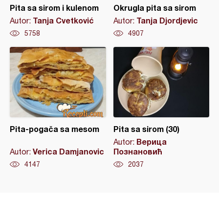
Pita sa sirom i kulenom
Okrugla pita sa sirom
Tanja Cvetković
Tanja Djordjevic
Autor:
Autor:
5758
4907
Pita-pogača sa mesom
Pita sa sirom (30)
Верица
Autor:
Verica Damjanovic
Познановић
Autor:
4147
2037