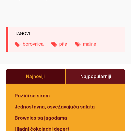
TAGOVI
borovnica
pita
maline
Najnoviji
Najpopularniji
Pužići sa sirom
Jednostavna, osvežavajuća salata
Brownies sa jagodama
Hladni čokoladni dezert