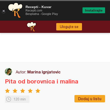
Recepti - Kuvar
Instalirajte
Recepti.com
Besplatna - Google Play
Ulogujte se
Marina Ignjatovic
Autor:
Pita od borovnica i malina
Dodaj u listu
120 min