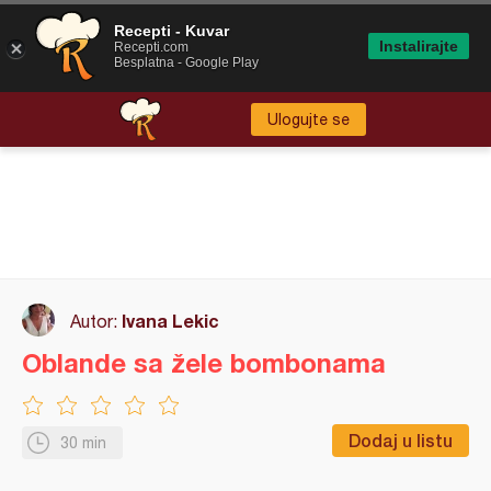
Recepti - Kuvar
Instalirajte
Recepti.com
Besplatna - Google Play
Ulogujte se
Ivana Lekic
Autor:
Oblande sa žele bombonama
Dodaj u listu
30 min