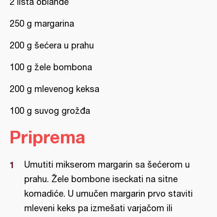
2 lista oblande
250 g margarina
200 g šećera u prahu
100 g žele bombona
200 g mlevenog keksa
100 g suvog grožđa
Priprema
Umutiti mikserom margarin sa šećerom u
prahu. Žele bombone iseckati na sitne
komadiće. U umučen margarin prvo staviti
mleveni keks pa izmešati varjačom ili