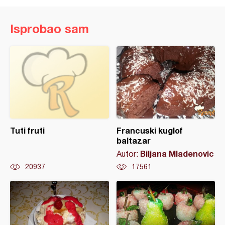
Isprobao sam
Tuti fruti
Francuski kuglof
baltazar
Biljana Mladenovic
Autor:
20937
17561