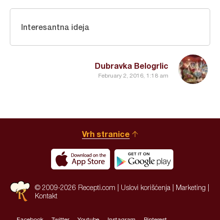
Interesantna ideja
Dubravka Belogrlic
February 2, 2016, 1:18 am
Vrh stranice
© 2009-2026 Recepti.com |
Uslovi korišćenja
|
Marketing
|
Kontakt
Facebook
Twitter
Youtube
Instagram
Pinterest