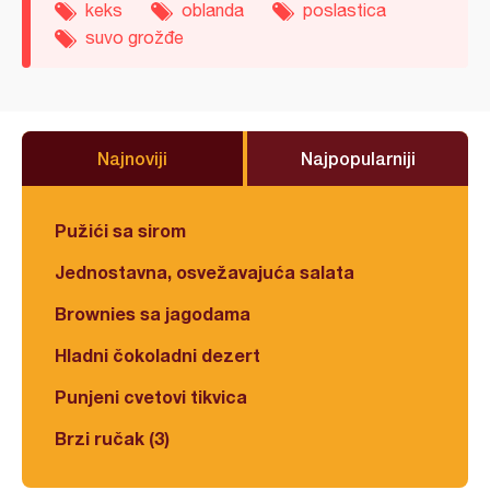
keks
oblanda
poslastica
suvo grožđe
Najnoviji
Najpopularniji
Pužići sa sirom
Jednostavna, osvežavajuća salata
Brownies sa jagodama
Hladni čokoladni dezert
Punjeni cvetovi tikvica
Brzi ručak (3)