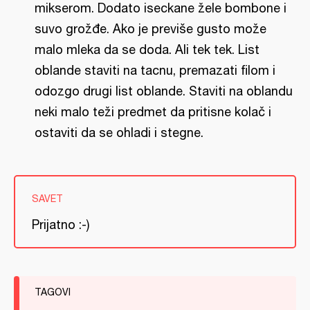
mikserom. Dodato iseckane žele bombone i
suvo grožđe. Ako je previše gusto može
malo mleka da se doda. Ali tek tek. List
oblande staviti na tacnu, premazati filom i
odozgo drugi list oblande. Staviti na oblandu
neki malo teži predmet da pritisne kolač i
ostaviti da se ohladi i stegne.
SAVET
Prijatno :-)
TAGOVI