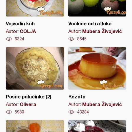
Vojvodin koh
Voćkice od ratluka
COLJA
Mubera Živojević
Autor:
Autor:
6324
8645
Posne palačinke (2)
Rozata
Olivera
Mubera Živojević
Autor:
Autor:
5980
43284