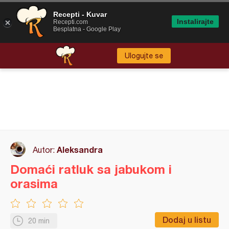
Recepti - Kuvar
Instalirajte
Recepti.com
Besplatna - Google Play
Ulogujte se
Aleksandra
Autor:
Domaći ratluk sa jabukom i
orasima
Dodaj u listu
20 min