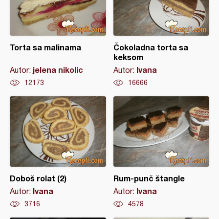
Torta sa malinama
Čokoladna torta sa
keksom
jelena nikolic
Ivana
Autor:
Autor:
12173
16666
Doboš rolat (2)
Rum-punč štangle
Ivana
Ivana
Autor:
Autor:
3716
4578