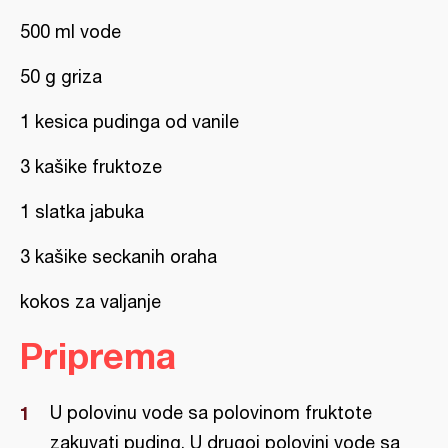
500 ml vode
50 g griza
1 kesica pudinga od vanile
3 kašike fruktoze
1 slatka jabuka
3 kašike seckanih oraha
kokos za valjanje
Priprema
U polovinu vode sa polovinom fruktote
zakuvati puding. U drugoj polovini vode sa