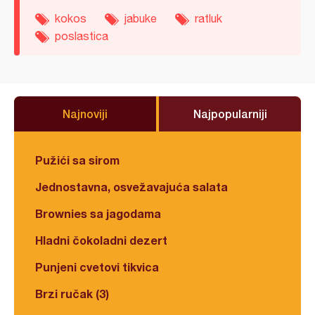
kokos
jabuke
ratluk
poslastica
Najnoviji
Najpopularniji
Pužići sa sirom
Jednostavna, osvežavajuća salata
Brownies sa jagodama
Hladni čokoladni dezert
Punjeni cvetovi tikvica
Brzi ručak (3)