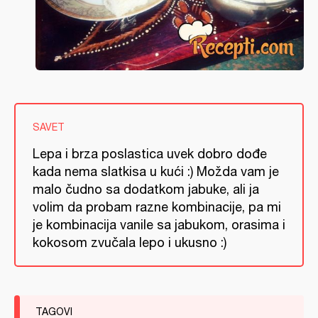
SAVET
Lepa i brza poslastica uvek dobro dođe
kada nema slatkisa u kući :) Možda vam je
malo čudno sa dodatkom jabuke, ali ja
volim da probam razne kombinacije, pa mi
je kombinacija vanile sa jabukom, orasima i
kokosom zvučala lepo i ukusno :)
TAGOVI