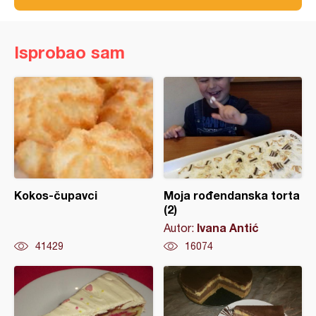
Isprobao sam
Kokos-čupavci
Moja rođendanska torta
(2)
Ivana Antić
Autor:
41429
16074