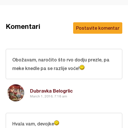
Komentari
Postavite komentar
Obožavam, naročito što rvo dodju prezle, pa
meke knedle pa se razlije voće!
Dubravka Belogrlic
March 1, 2016, 7:18 am
Hvala vam, devojke