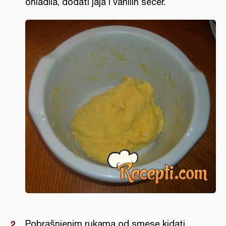
ohladila, dodati jaja i vanilin šećer.
Pobrašnjenim rukama od smese kidati