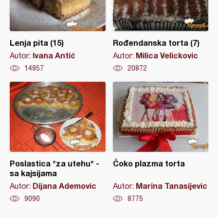
Lenja pita (15)
Rođendanska torta (7)
Ivana Antić
Milica Velickovic
Autor:
Autor:
14957
20872
Poslastica *za utehu* -
Čoko plazma torta
sa kajsijama
Dijana Ademovic
Marina Tanasijevic
Autor:
Autor:
9090
8775