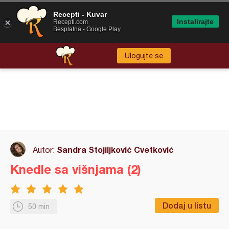
Recepti - Kuvar
Instalirajte
Recepti.com
Besplatna - Google Play
Ulogujte se
Sandra Stojiljković Cvetković
Autor:
Knedle sa višnjama (2)
Dodaj u listu
50 min