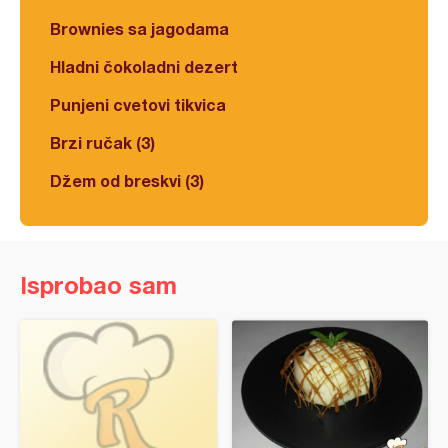
Brownies sa jagodama
Hladni čokoladni dezert
Punjeni cvetovi tikvica
Brzi ručak (3)
Džem od breskvi (3)
Isprobao sam