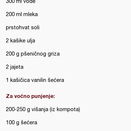
300 ml vode
200 ml mleka
prstohvat soli
2 kašike ulja
200 g pšeničnog griza
2 jajeta
1 kašičica vanilin šećera
Za voćno punjenje:
200-250 g višanja (iz kompota)
100 g šećera