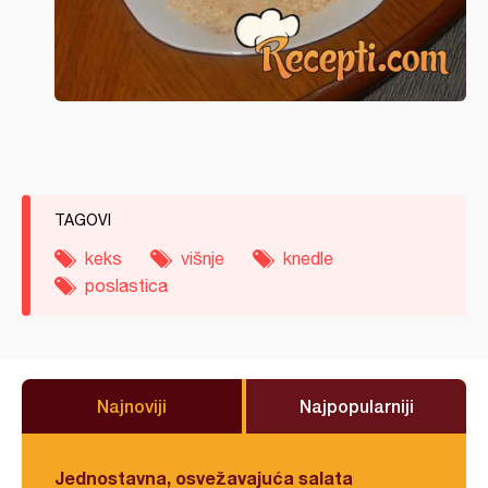
TAGOVI
keks
višnje
knedle
poslastica
Najnoviji
Najpopularniji
Jednostavna, osvežavajuća salata