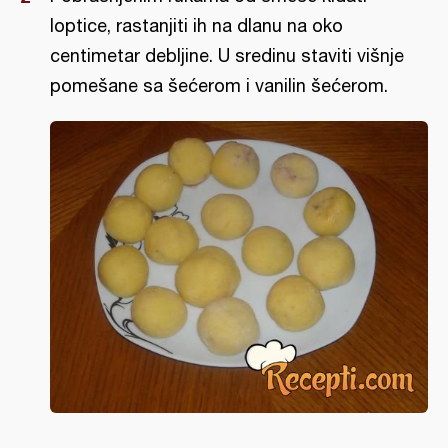
loptice, rastanjiti ih na dlanu na oko
centimetar debljine. U sredinu staviti višnje
pomešane sa šećerom i vanilin šećerom.