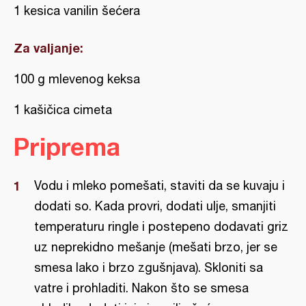
1 kesica vanilin šećera
Za valjanje:
100 g mlevenog keksa
1 kašičica cimeta
Priprema
Vodu i mleko pomešati, staviti da se kuvaju i
dodati so. Kada provri, dodati ulje, smanjiti
temperaturu ringle i postepeno dodavati griz
uz neprekidno mešanje (mešati brzo, jer se
smesa lako i brzo zgušnjava). Skloniti sa
vatre i prohladiti. Nakon što se smesa