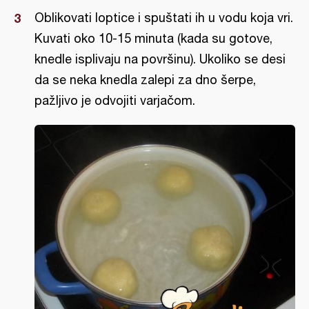
Oblikovati loptice i spuštati ih u vodu koja vri.
Kuvati oko 10-15 minuta (kada su gotove,
knedle isplivaju na površinu). Ukoliko se desi
da se neka knedla zalepi za dno šerpe,
pažljivo je odvojiti varjačom.