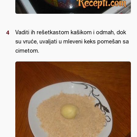
Vaditi ih rešetkastom kašikom i odmah, dok
su vruće, uvaljati u mleveni keks pomešan sa
cimetom.