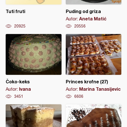
Tuti fruti
Puding od griza
Aneta Matić
Autor:
20925
20556
Čoko-keks
Princes krofne (27)
Ivana
Marina Tanasijevic
Autor:
Autor:
3451
6606