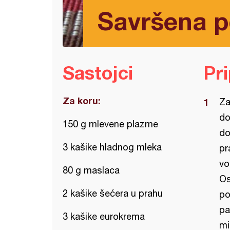
Savršena p
Sastojci
Pr
Za koru:
Za
do
150 g mlevene plazme
do
3 kašike hladnog mleka
pr
vo
80 g maslaca
Os
2 kašike šećera u prahu
po
pa
3 kašike eurokrema
mi