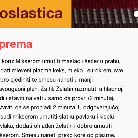
oslastica
iprema
 koru: Mikserom umutiti maslac i šećer u prahu,
dati mleveni plazma keks, mleko i eurokrem, sve
bro sjediniti te smesu naneti u manji
avougaoni pleh. Za fil: Želatin razmutiti u hladnoj
di i staviti na vatru samo da provri (2 minuta).
taviti da se prohladi 2 minuta. U odgovarajućoj
sudi mikserom umutiti slatku pavlaku i kiselu
vlaku, dodati ohlađen želatin i dobro umutiti
kserom. Smesu naneti preko kore od plazme.