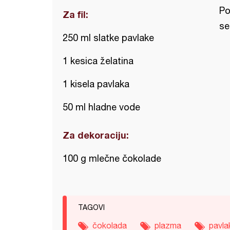
Po
Za fil:
se
250 ml slatke pavlake
1 kesica želatina
1 kisela pavlaka
50 ml hladne vode
Za dekoraciju:
100 g mlečne čokolade
TAGOVI
čokolada
plazma
pavla