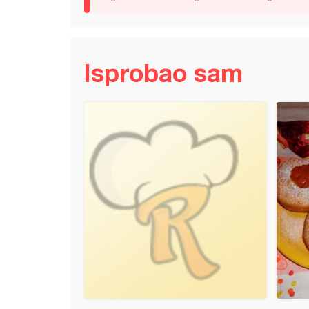
Isprobao sam
sa višnjama