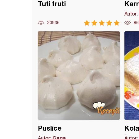
Tuti fruti
Karn
Autor:
20936
86
a pisma
Puslice
Kol
Gaga
Autor:
Autor: