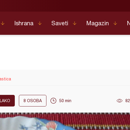
Ishrana
Saveti
Magazin
astica
LAKO
8
OSOBA
50 min
82