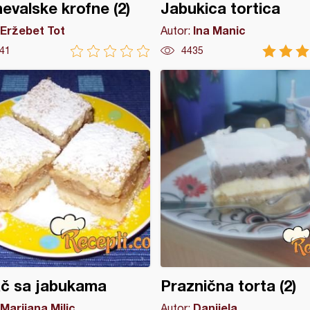
evalske krofne (2)
Jabukica tortica
Eržebet Tot
Ina Manic
Autor:
41
4435
ač sa jabukama
Praznična torta (2)
Marijana Milic
Danijela
Autor: