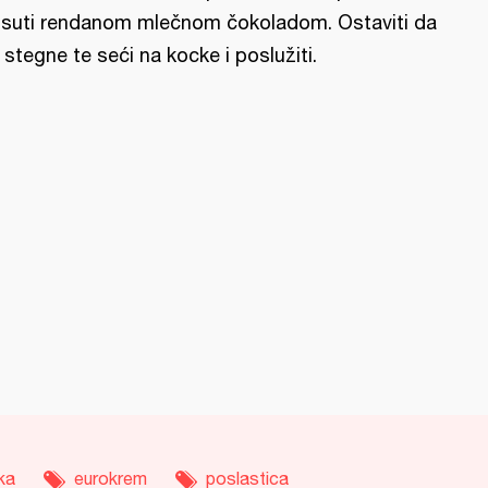
suti rendanom mlečnom čokoladom. Ostaviti da
 stegne te seći na kocke i poslužiti.
ka
eurokrem
poslastica