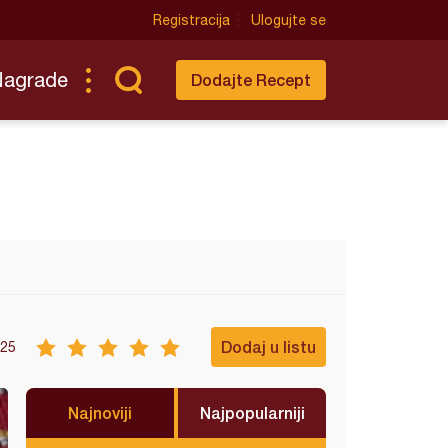
Registracija
Ulogujte se
Nagrade
Dodajte Recept
Dodaj u listu
25
Najnoviji
Najpopularniji