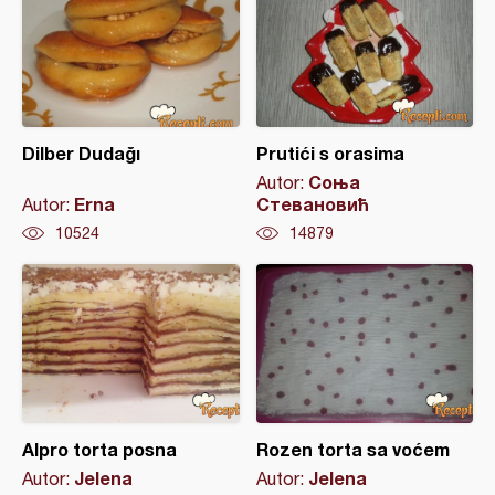
Dilber Dudağı
Prutići s orasima
Соња
Autor:
Erna
Стевановић
Autor:
10524
14879
Alpro torta posna
Rozen torta sa voćem
Jelena
Jelena
Autor:
Autor: