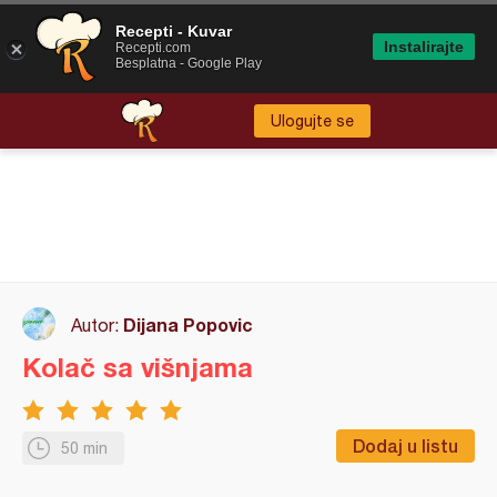
Recepti - Kuvar
Instalirajte
Recepti.com
Besplatna - Google Play
Ulogujte se
Dijana Popovic
Autor:
Kolač sa višnjama
Dodaj u listu
50 min