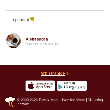
Lep kolač
Aleksandra
March 21, 2016, 5:09 pm
Vrh stranice
© 2009-2026 Recepti.com |
Uslovi korišćenja
|
Marketing
|
Kontakt