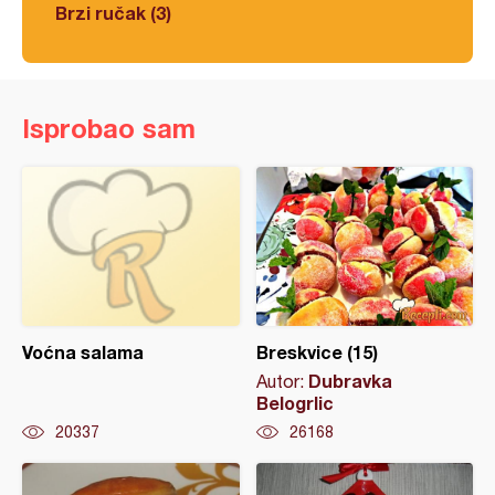
Brzi ručak (3)
Isprobao sam
Voćna salama
Breskvice (15)
Dubravka
Autor:
Belogrlic
20337
26168