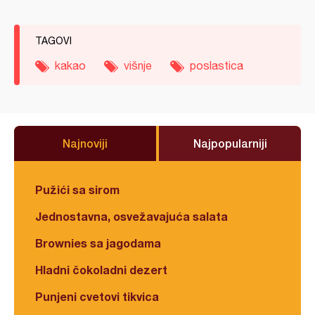
TAGOVI
kakao
višnje
poslastica
Najnoviji
Najpopularniji
Pužići sa sirom
Jednostavna, osvežavajuća salata
Brownies sa jagodama
Hladni čokoladni dezert
Punjeni cvetovi tikvica