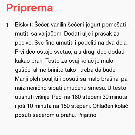
Priprema
Biskvit: Šećer, vanilin šećer i jogurt pomešati i
mutiti sa varjačom. Dodati ulje i prašak za
pecivo. Sve fino umutiti i podeliti na dva dela.
Prvi deo ostaje svetao, a u drugi deo dodati
kakao prah. Testo za ovaj kolač je malo
gušće, ali ne brinite tako i treba da bude.
Manji pleh pouljiti i posuti sa malo brašna, pa
naizmenično sipati umućenu smesu. U testo
utisnuti višnje. Peći na 180 stepeni 30 minuta
i još 10 minuta na 150 stepeni. Ohlađen kolač
posuti šećerom u prahu. Prijatno.