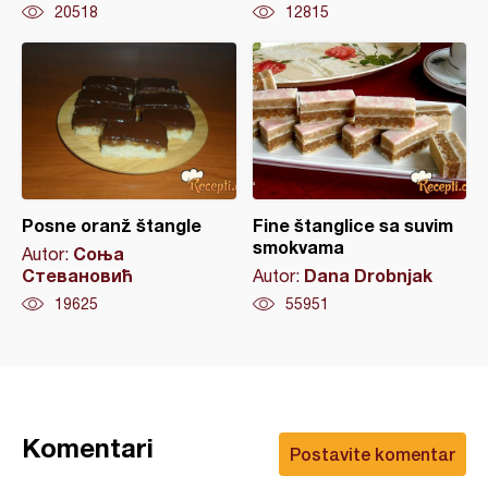
20518
12815
Posne oranž štangle
Fine štanglice sa suvim
smokvama
Соња
Autor:
Стевановић
Dana Drobnjak
Autor:
19625
55951
Komentari
Postavite komentar