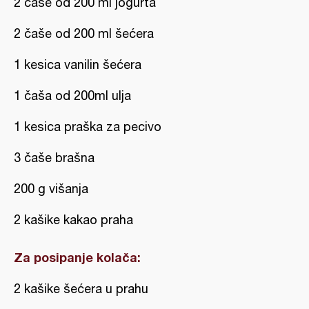
2 čaše od 200 ml jogurta
2 čaše od 200 ml šećera
1 kesica vanilin šećera
1 čaša od 200ml ulja
1 kesica praška za pecivo
3 čaše brašna
200 g višanja
2 kašike kakao praha
Za posipanje kolača:
2 kašike šećera u prahu