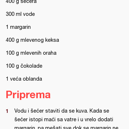
400 g šećera
300 ml vode
1 margarin
400 g mlevenog keksa
100 g mlevenih oraha
100 g čokolade
1 veća oblanda
Priprema
Vodu i šećer staviti da se kuva. Kada se
šećer istopi maći sa vatre i u vrelo dodati
margarin, pa mešati sve dok se margarin ne