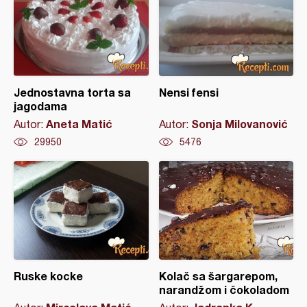
Jednostavna torta sa
Nensi fensi
jagodama
Aneta Matić
Sonja Milovanović
Autor:
Autor:
29950
5476
Ruske kocke
Kolač sa šargarepom,
narandžom i čokoladom