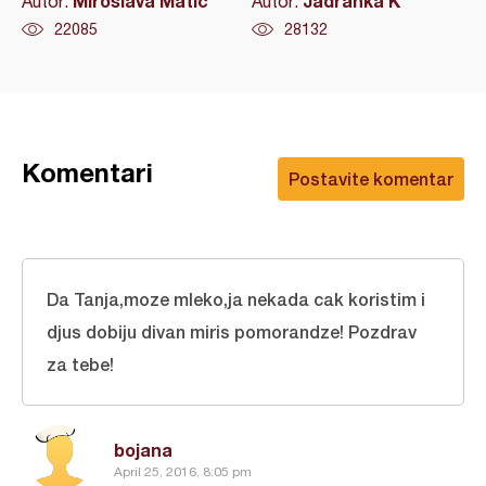
Miroslava Matić
Jadranka K
Autor:
Autor:
22085
28132
Komentari
Postavite komentar
Da Tanja,moze mleko,ja nekada cak koristim i
djus dobiju divan miris pomorandze! Pozdrav
za tebe!
bojana
April 25, 2016, 8:05 pm