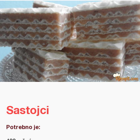
Sastojci
Potrebno je: