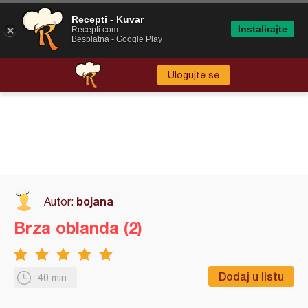
Recepti - Kuvar
Instalirajte
Recepti.com
Besplatna - Google Play
Ulogujte se
bojana
Autor:
Brza oblanda (2)
Dodaj u listu
40 min