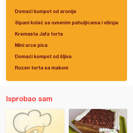
Domaći kompot od aronije
Sipani kolač sa ovsenim pahuljicama i višnjama
Kremasta Jafa torta
Mini srce pica
Domaći kompot od šljiva
Rozen torta sa makom
Isprobao sam