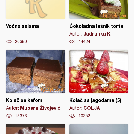
Voćna salama
Čokoladna lešnik torta
Jadranka K
Autor:
20350
44424
Kolač sa kafom
Kolač sa jagodama (5)
Mubera Živojević
COLJA
Autor:
Autor:
13373
10252