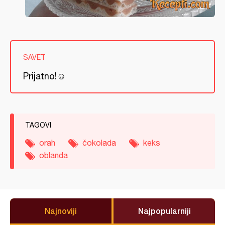
SAVET
Prijatno!☺
TAGOVI
orah
čokolada
keks
oblanda
Najnoviji
Najpopularniji