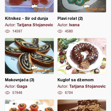
Kitnikez - Sir od dunja
Plavi rolat (2)
Tatjana Stojanovic
Ivana
Autor:
Autor:
14597
4580
Makovnjača (3)
Kuglof sa džemom
Gaga
Tatjana Stojanovic
Autor:
Autor:
57646
6704