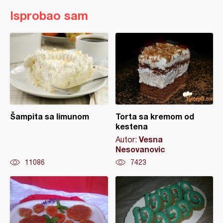
Isprobao sam
Šampita sa limunom
Torta sa kremom od
kestena
Vesna
Autor:
Nesovanovic
11086
7423