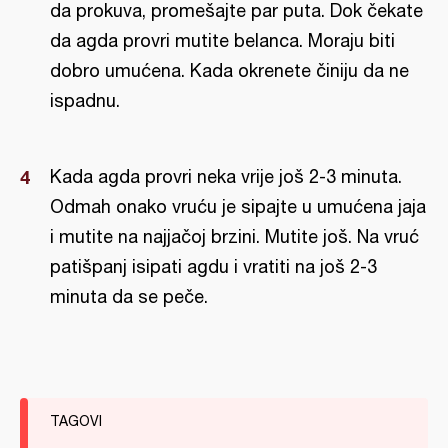
da prokuva, promešajte par puta. Dok čekate
da agda provri mutite belanca. Moraju biti
dobro umućena. Kada okrenete činiju da ne
ispadnu.
Kada agda provri neka vrije još 2-3 minuta.
Odmah onako vruću je sipajte u umućena jaja
i mutite na najjačoj brzini. Mutite još. Na vruć
patišpanj isipati agdu i vratiti na još 2-3
minuta da se peče.
TAGOVI