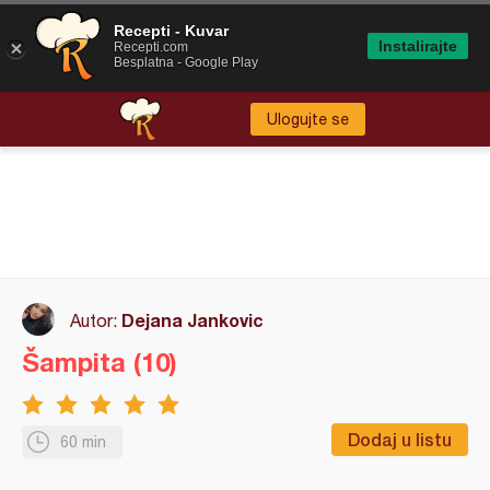
Recepti - Kuvar
Instalirajte
Recepti.com
Besplatna - Google Play
Ulogujte se
Dejana Jankovic
Autor:
Šampita (10)
Dodaj u listu
60 min