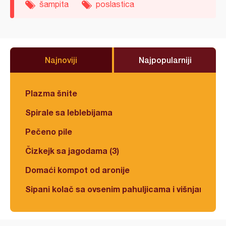
šampita
poslastica
Najnoviji
Najpopularniji
Plazma šnite
Spirale sa leblebijama
Pečeno pile
Čizkejk sa jagodama (3)
Domaći kompot od aronije
Sipani kolač sa ovsenim pahuljicama i višnjama