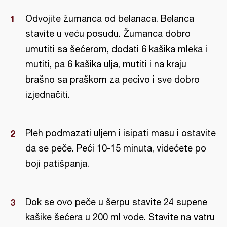
Odvojite žumanca od belanaca. Belanca
stavite u veću posudu. Žumanca dobro
umutiti sa šećerom, dodati 6 kašika mleka i
mutiti, pa 6 kašika ulja, mutiti i na kraju
brašno sa praškom za pecivo i sve dobro
izjednačiti.
Pleh podmazati uljem i isipati masu i ostavite
da se peče. Peći 10-15 minuta, videćete po
boji patišpanja.
Dok se ovo peče u šerpu stavite 24 supene
kašike šećera u 200 ml vode. Stavite na vatru