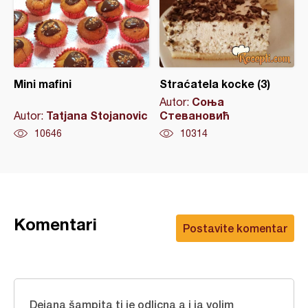
Mini mafini
Straćatela kocke (3)
Соња
Autor:
Tatjana Stojanovic
Стевановић
Autor:
10646
10314
Komentari
Postavite komentar
Dejana šampita ti je odlicna a i ja volim