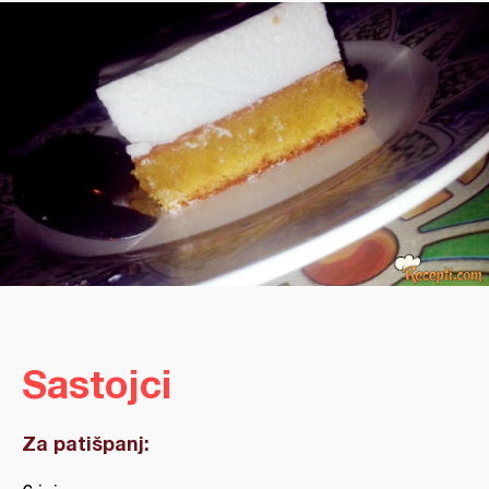
Sastojci
Za patišpanj: