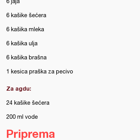
6 jaja
6 kašike šećera
6 kašika mleka
6 kašika ulja
6 kašika brašna
1 kesica praška za pecivo
Za agdu:
24 kašike šećera
200 ml vode
Priprema