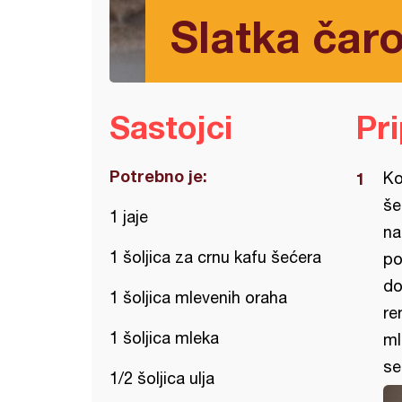
Slatka čaro
Sastojci
Pr
Potrebno je:
Ko
še
1 jaje
na
1 šoljica za crnu kafu šećera
po
do
1 šoljica mlevenih oraha
re
1 šoljica mleka
ml
se
1/2 šoljica ulja