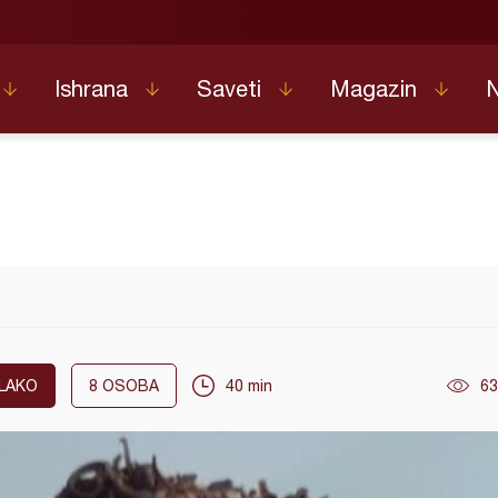
Ishrana
Saveti
Magazin
LAKO
8
OSOBA
40 min
63