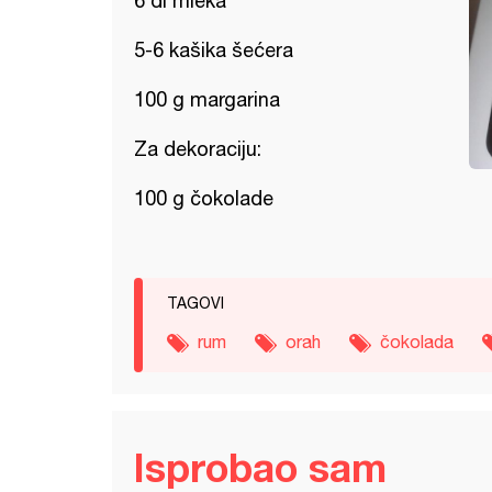
6 dl mleka
5-6 kašika šećera
100 g margarina
Za dekoraciju:
100 g čokolade
TAGOVI
rum
orah
čokolada
Isprobao sam