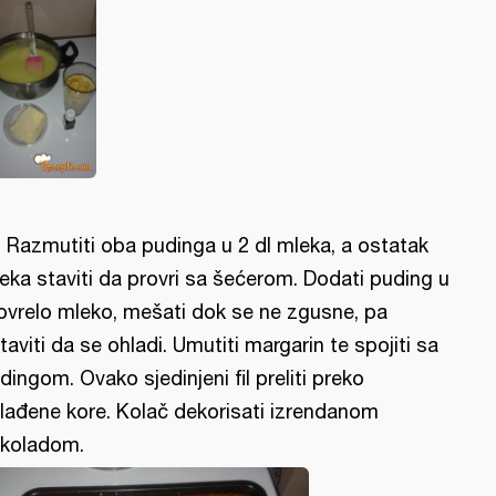
l. Razmutiti oba pudinga u 2 dl mleka, a ostatak
eka staviti da provri sa šećerom. Dodati puding u
ovrelo mleko, mešati dok se ne zgusne, pa
taviti da se ohladi. Umutiti margarin te spojiti sa
dingom. Ovako sjedinjeni fil preliti preko
lađene kore. Kolač dekorisati izrendanom
koladom.