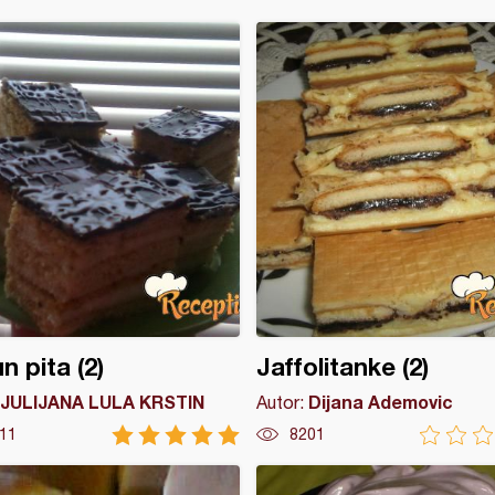
n pita (2)
Jaffolitanke (2)
JULIJANA LULA KRSTIN
Dijana Ademovic
Autor:
11
8201