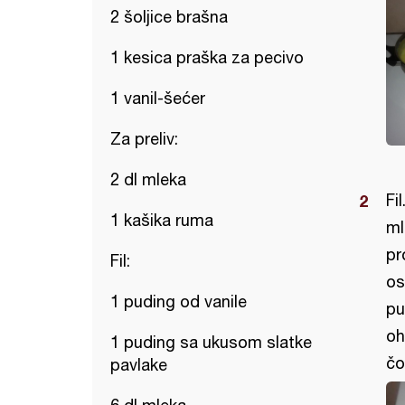
2 šoljice brašna
1 kesica praška za pecivo
1 vanil-šećer
Za preliv:
2 dl mleka
Fi
1 kašika ruma
ml
pr
Fil:
os
1 puding od vanile
pu
oh
1 puding sa ukusom slatke
čo
pavlake