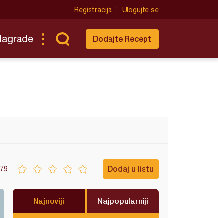
Registracija
Ulogujte se
Nagrade
Dodajte Recept
Dodaj u listu
79
Najnoviji
Najpopularniji