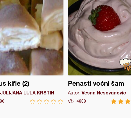
s kifle (2)
Penasti voćni šam
JULIJANA LULA KRSTIN
Vesna Nesovanovic
Autor:
86
4888