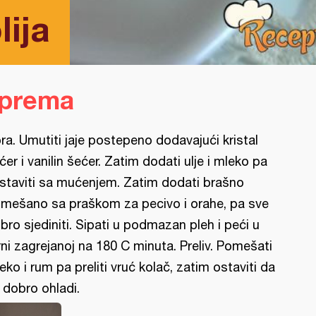
lija
iprema
ra. Umutiti jaje postepeno dodavajući kristal
ćer i vanilin šećer. Zatim dodati ulje i mleko pa
staviti sa mućenjem. Zatim dodati brašno
mešano sa praškom za pecivo i orahe, pa sve
bro sjediniti. Sipati u podmazan pleh i peći u
rni zagrejanoj na 180 C minuta. Preliv. Pomešati
eko i rum pa preliti vruć kolač, zatim ostaviti da
 dobro ohladi.