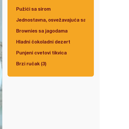
Pužići sa sirom
Jednostavna, osvežavajuća salata
Brownies sa jagodama
Hladni čokoladni dezert
Punjeni cvetovi tikvica
Brzi ručak (3)