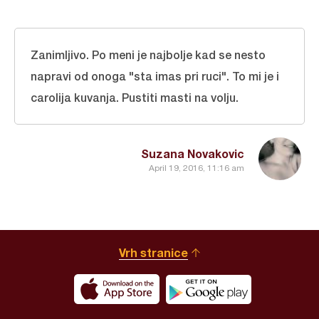
Zanimljivo. Po meni je najbolje kad se nesto
napravi od onoga "sta imas pri ruci". To mi je i
carolija kuvanja. Pustiti masti na volju.
Suzana Novakovic
April 19, 2016, 11:16 am
Vrh stranice