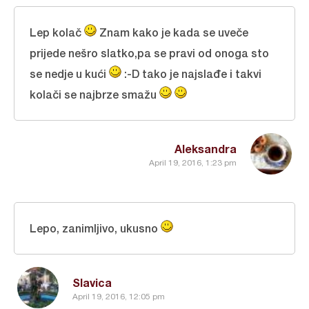
Lep kolač
Znam kako je kada se uveče
prijede nešro slatko,pa se pravi od onoga sto
se nedje u kući
:-D tako je najslađe i takvi
kolači se najbrze smažu
Aleksandra
April 19, 2016, 1:23 pm
Lepo, zanimljivo, ukusno
Slavica
April 19, 2016, 12:05 pm