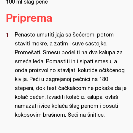
100 ml šlag pene
Priprema
Penasto umutiti jaja sa šećerom, potom
staviti mokre, a zatim i suve sastojke.
Promešati. Smesu podeliti na dva kalupa za
srneća leđa. Pomastiti ih i sipati smesu, a
onda proizvoljno stavljati kolutiće očišćenog
kivija. Peći u zagrejanoj pećnici na 180
stepeni, dok test čačkalicom ne pokaže da je
kolač pečen. Izvaditi kolač iz kalupa, ovlaš
namazati ivice kolača šlag penom i posuti
kokosovim brašnom. Seći na šnitice.