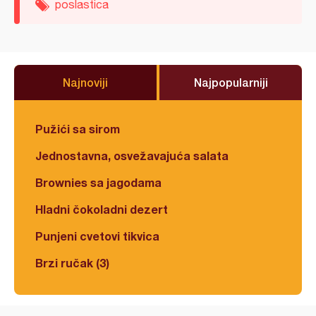
poslastica
Najnoviji
Najpopularniji
Pužići sa sirom
Jednostavna, osvežavajuća salata
Brownies sa jagodama
Hladni čokoladni dezert
Punjeni cvetovi tikvica
Brzi ručak (3)