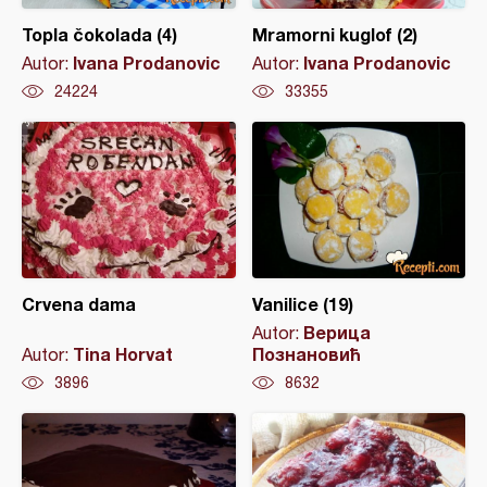
Topla čokolada (4)
Mramorni kuglof (2)
Ivana Prodanovic
Ivana Prodanovic
Autor:
Autor:
24224
33355
Crvena dama
Vanilice (19)
Верица
Autor:
Tina Horvat
Познановић
Autor:
3896
8632