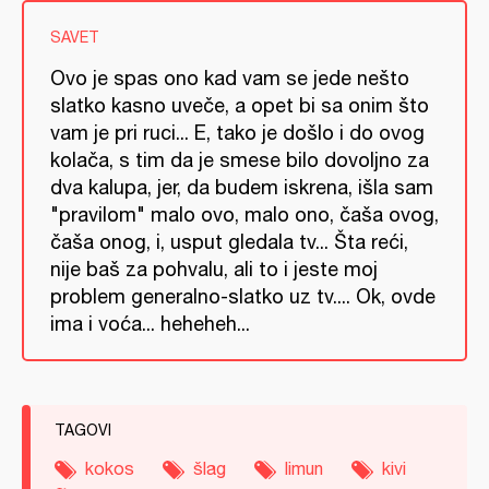
SAVET
Ovo je spas ono kad vam se jede nešto
slatko kasno uveče, a opet bi sa onim što
vam je pri ruci... E, tako je došlo i do ovog
kolača, s tim da je smese bilo dovoljno za
dva kalupa, jer, da budem iskrena, išla sam
"pravilom" malo ovo, malo ono, čaša ovog,
čaša onog, i, usput gledala tv... Šta reći,
nije baš za pohvalu, ali to i jeste moj
problem generalno-slatko uz tv.... Ok, ovde
ima i voća... heheheh...
TAGOVI
kokos
šlag
limun
kivi