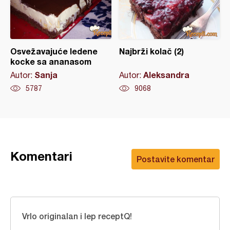
Osvežavajuće ledene
Najbrži kolač (2)
kocke sa ananasom
Sanja
Aleksandra
Autor:
Autor:
5787
9068
Komentari
Postavite komentar
Vrlo originalan i lep receptQ!