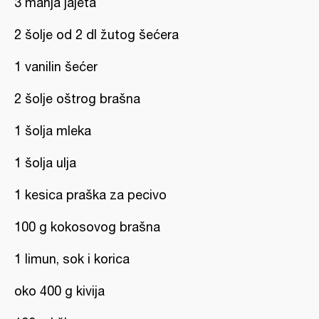
3 manja jajeta
2 šolje od 2 dl žutog šećera
1 vanilin šećer
2 šolje oštrog brašna
1 šolja mleka
1 šolja ulja
1 kesica praška za pecivo
100 g kokosovog brašna
1 limun, sok i korica
oko 400 g kivija