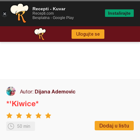
Recepti - Kuvar
Instalirajte
Recepti.com
Besplatna - Google Play
Ulogujte se
Dijana Ademovic
Autor:
*'Kiwice*
Dodaj u listu
50 min