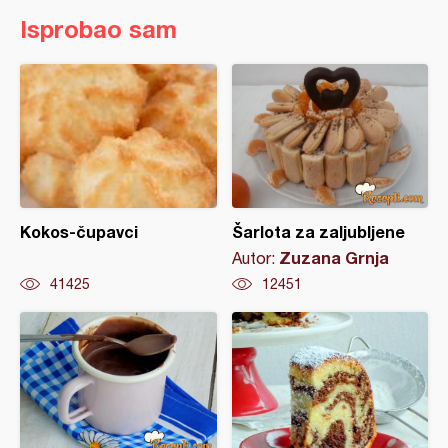
Isprobao sam
Kokos-čupavci
Šarlota za zaljubljene
Zuzana Grnja
Autor:
41425
12451