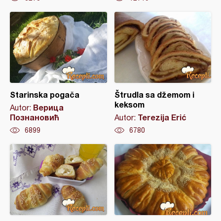
Starinska pogača
Štrudla sa džemom i
keksom
Верица
Autor:
Познановић
Terezija Erić
Autor:
6899
6780