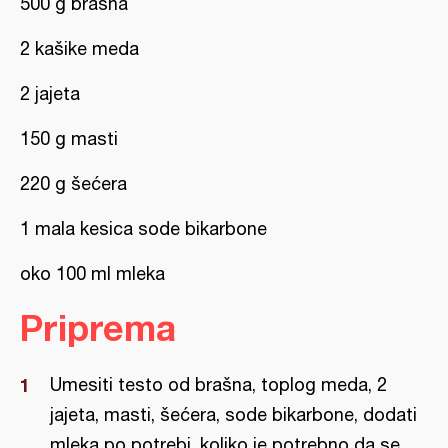
500 g brašna
2 kašike meda
2 jajeta
150 g masti
220 g šećera
1 mala kesica sode bikarbone
oko 100 ml mleka
Priprema
Umesiti testo od brašna, toplog meda, 2
jajeta, masti, šećera, sode bikarbone, dodati
mleka po potrebi, koliko je potrebno da se