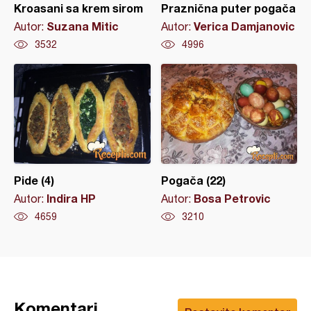
Kroasani sa krem sirom
Praznična puter pogača
Suzana Mitic
Verica Damjanovic
Autor:
Autor:
3532
4996
Pide (4)
Pogača (22)
Indira HP
Bosa Petrovic
Autor:
Autor:
4659
3210
Komentari