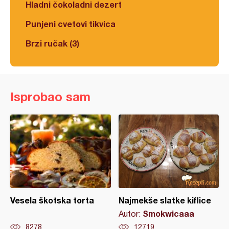
Hladni čokoladni dezert
Punjeni cvetovi tikvica
Brzi ručak (3)
Isprobao sam
Vesela škotska torta
Najmekše slatke kiflice
Smokwicaaa
Autor:
8278
12719