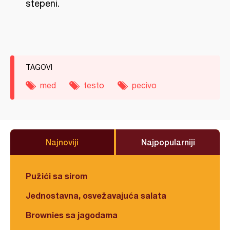
stepeni.
TAGOVI
med
testo
pecivo
Najnoviji
Najpopularniji
Pužići sa sirom
Jednostavna, osvežavajuća salata
Brownies sa jagodama