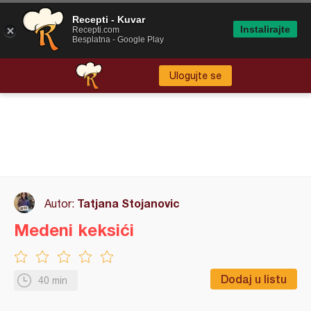
Recepti - Kuvar
Instalirajte
Recepti.com
Besplatna - Google Play
Ulogujte se
Tatjana Stojanovic
Autor:
Medeni keksići
Dodaj u listu
40 min